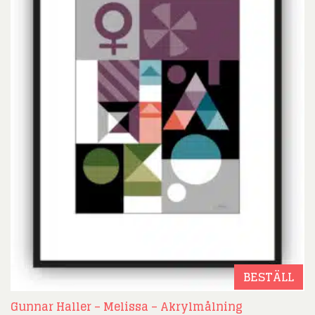
BESTÄLL
Gunnar Haller – Melissa – Akrylmålning