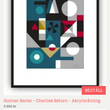
BESTÄLL
Gunnar Haller – Charlies Return – Akrylmålning
5.900
kr