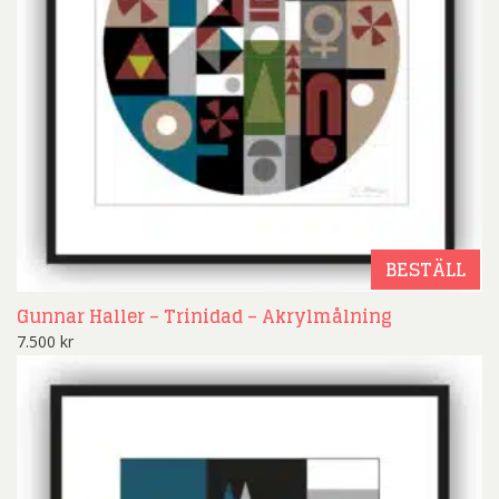
BESTÄLL
Gunnar Haller – Trinidad – Akrylmålning
7.500
kr