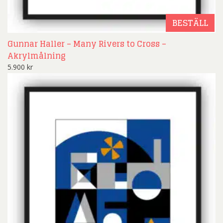
BESTÄLL
Gunnar Haller – Many Rivers to Cross –
Akrylmålning
5.900
kr