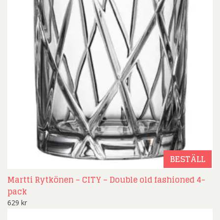
BESTÄLL
Martti Rytkönen – CITY – Double old fashioned 4-
pack
629
kr