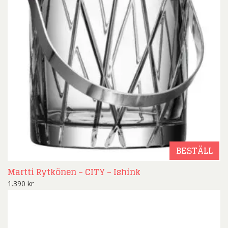
BESTÄLL
Martti Rytkönen – CITY – Ishink
1.390
kr