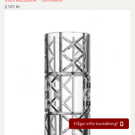
2.101
kr
Frågor inför beställning?