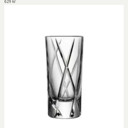
629
kr