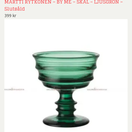
MARTTI RYTKÖNEN – BY ME – SKÅL – LJUSGRÖN –
Slutsåld
399
kr