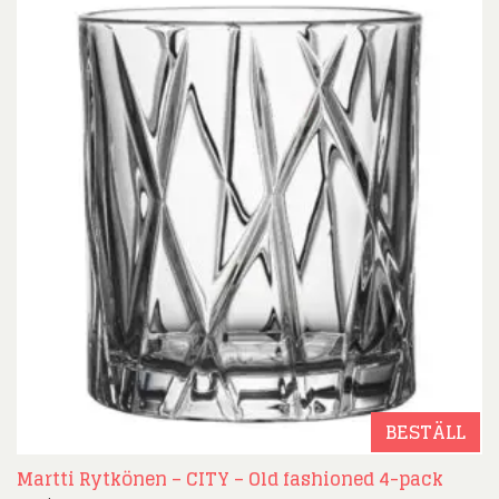
BESTÄLL
Martti Rytkönen – CITY – Old fashioned 4-pack