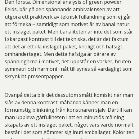
Den första, Dimensional analysis of green powder
fields, bär på den spännande ambivalensen av att
utgöra ett praktverk av teknisk fulländning som ej går
att förneka – samtidigt som motivet är av banal natur:
ett inslaget paket. Men banaliteten är inte det som står
i skarpast kontrast till det tekniska, det är det faktum
att det är ett illa inslaget paket, knöligt och hafsigt
omhändertaget. Men detta hafsiga är bärare av
spänningarna i motivet, det uppstår en vacker, bruten
symmetri och harmoni i nåt till synes så vardagligt som
skrynklat presentpapper.
Ovanpå detta blir det dessutom smått komiskt när man
slås av denna kontrast: måhända känner man en
förnumstig blinkning från konstnären själv. Därtill kan
man uppleva gåtfullheten i att en minutiös målning
skapats av ett inslaget paket, något vars värde normalt
består i det som gömmer sig inuti emballaget. Koloriten