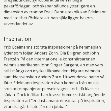
oregelbunden, synkoperat till den knöliga
paketförlagan, och skapar sålunda ytterligare en
dimension av trompe l’oeil. Denna teknik kan Edelmann
med stolthet förklara att han själv ligger bakom
utvecklandet av.
Inspiration
Yrjö Edelmanns största inspirationer på hemmaplan
lyder som följer: Anders Zorn, Ola Billgren och John
Franzén. På den internationella konstnärsarenan
nämns amerikanen John Singer Sargent, en man vars
stil i mångt och mycket liknade den tidigare nämnda
samtida svensken Anders Zorn. Utöver dessa namn så
låter Edelmann inspiration även komma från musik
som ackompanjerar penseldragen – och då klassisk
sådan. Dock inflikar han krasst humoristiskt angående
inspiration att ”endast amatörer väntar på inspiration,
vi andra går till ateljén och jobbar”.