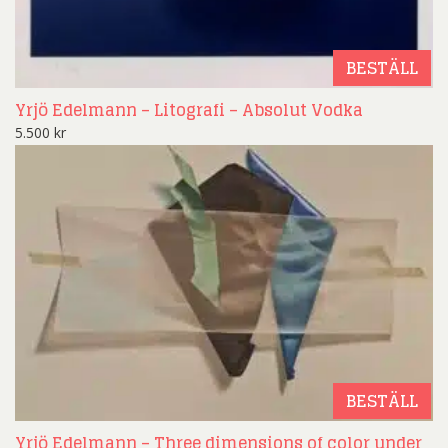
BESTÄLL
Yrjö Edelmann – Litografi – Absolut Vodka
5.500
kr
BESTÄLL
Yrjö Edelmann – Three dimensions of color under