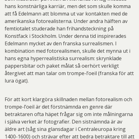
hans konstnärliga karriär, men det som skulle komma
att få Edelmann att blomma ut var kontakten med de
amerikanska fotorealisterna. Under andra hälften av
femtiotalet studerade han frihandsteckning på
Konstfack i Stockholm. Under denna tid inspirerades
Edelmann mycket av den franska surrealismen. I
kombination med fotorealismen, skulle det mynna ut i
hans egna hyperrealistiska surrealism: skrynklade
pappersbitar och paket målat så oerhört verkligt
återgivet att man talar om trompe-l’oeil (franska för att
lura ögat).
För att kort klargöra skillnaden mellan fotorealism och
trompe-l’oeil är det förstnämnda en genre där
betraktaren ofta häpet frågar sig om inte målningarna
i själva verket är fotografier. Den sistnämnda är av
äldre art (såg sina glansdagar i Centraleuropa kring
1400-1600) och strävar efter att bedra betraktare till att