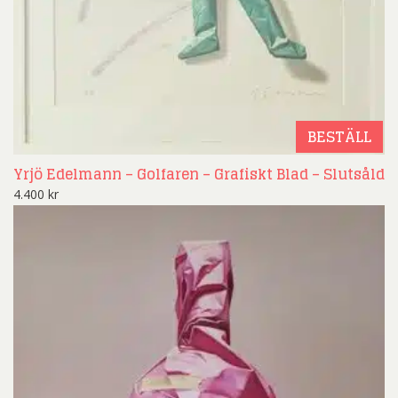
BESTÄLL
Yrjö Edelmann – Golfaren – Grafiskt Blad – Slutsåld
4.400
kr