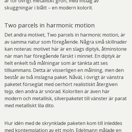
är för övrigt metalliskt grön, med inslag av
skuggningar i blått – en modern kolorit.
Two parcels in harmonic motion
Det andra motivet, Two parcels in harmonic motion, är
av samma natur som föregående. Några små skillnader
kan noteras: motivet här är en slags diptyk, åtminstone
när man har föregående färskt i minnet. En diptyk är
helt enkelt två målningar som är tänkta att ses
tillsammans. Detta är visserligen en målning, men den
består av två inslagna paket. Nåväl, i övrigt är vänstra
paketet förseglat med oerhört realistiskt återgiven
tejp, den andra är snörad. Koloriten är även här
modern och metallisk, silverpaketet till vänster är parat
med metalliskt lila dito.
Hur idén med de skrynklade paketen kom till inleddes
med kontemplation av ett moln. Edelmann målade en