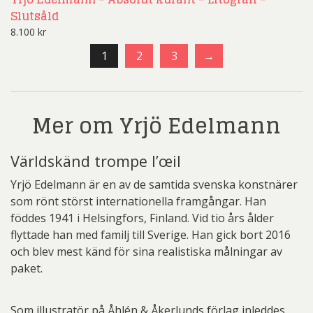
Slutsåld
8.100
kr
1
2
3
→
Mer om Yrjö Edelmann
Världskänd trompe l’œil
Yrjö Edelmann är en av de samtida svenska konstnärer
som rönt störst internationella framgångar. Han
föddes 1941 i Helsingfors, Finland. Vid tio års ålder
flyttade han med familj till Sverige. Han gick bort 2016
och blev mest känd för sina realistiska målningar av
paket.
Som illustratör på Åhlén & Åkerlunds förlag inleddes