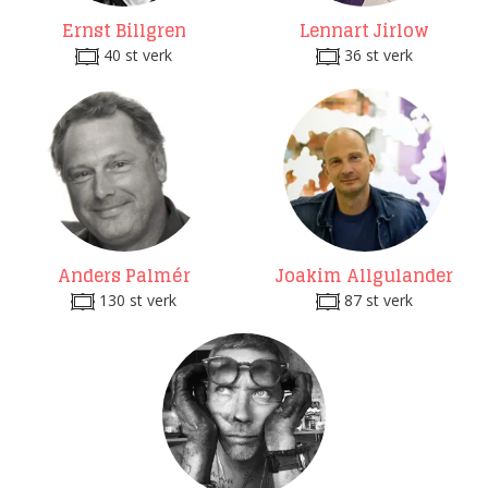
Ernst Billgren
Lennart Jirlow
40 st verk
36 st verk
Anders Palmér
Joakim Allgulander
130 st verk
87 st verk