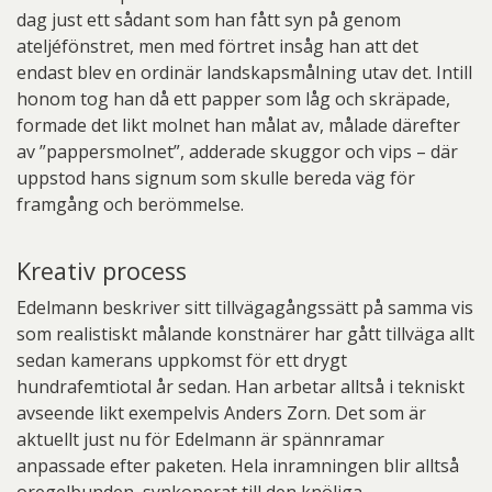
dag just ett sådant som han fått syn på genom
ateljéfönstret, men med förtret insåg han att det
endast blev en ordinär landskapsmålning utav det. Intill
honom tog han då ett papper som låg och skräpade,
formade det likt molnet han målat av, målade därefter
av ”pappersmolnet”, adderade skuggor och vips – där
uppstod hans signum som skulle bereda väg för
framgång och berömmelse.
Kreativ process
Edelmann beskriver sitt tillvägagångssätt på samma vis
som realistiskt målande konstnärer har gått tillväga allt
sedan kamerans uppkomst för ett drygt
hundrafemtiotal år sedan. Han arbetar alltså i tekniskt
avseende likt exempelvis Anders Zorn. Det som är
aktuellt just nu för Edelmann är spännramar
anpassade efter paketen. Hela inramningen blir alltså