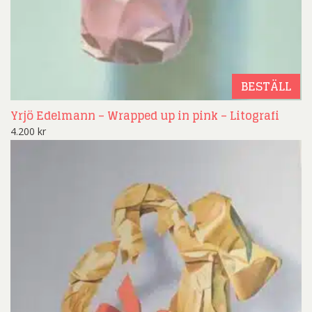
BESTÄLL
Yrjö Edelmann – Wrapped up in pink – Litografi
4.200
kr