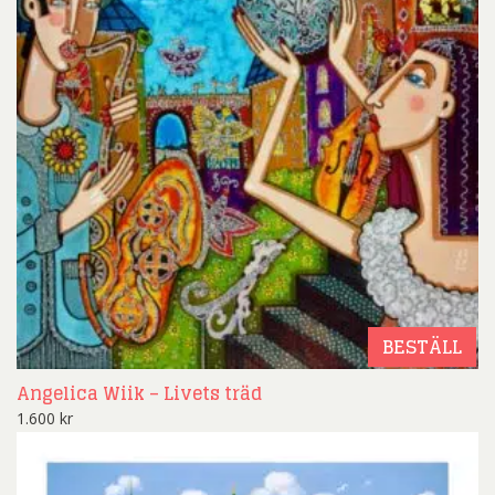
BESTÄLL
Angelica Wiik – Livets träd
1.600
kr