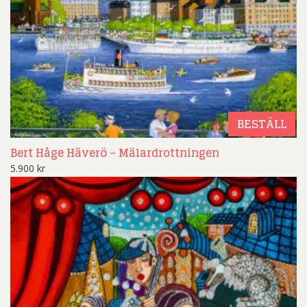
BESTÄLL
Bert Håge Häverö – Mälardrottningen
5.900
kr