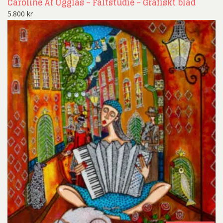
Caroline Af Ugglas – Fältstudie – Grafiskt blad
5.800
kr