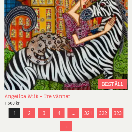
BESTÄLL
Angelica Wiik – Tre vänner
1.600
kr
1
2
3
4
…
321
322
323
→