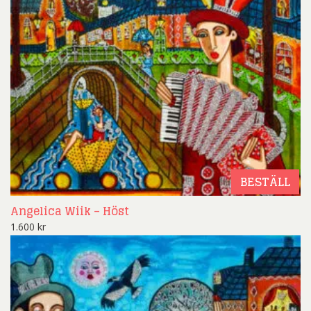
BESTÄLL
Angelica Wiik – Höst
1.600
kr