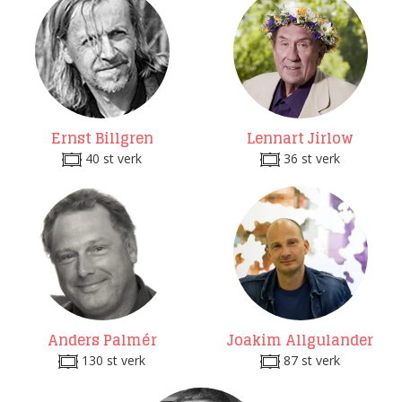
Ernst Billgren
Lennart Jirlow
40 st verk
36 st verk
Anders Palmér
Joakim Allgulander
130 st verk
87 st verk