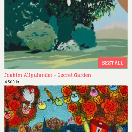
BESTÄLL
Joakim Allgulander – Secret Garden
4.500
kr