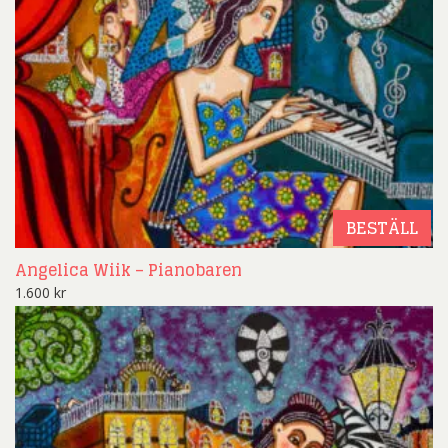
BESTÄLL
Angelica Wiik – Pianobaren
1.600
kr