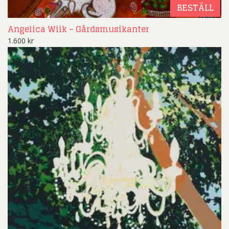
BESTÄLL
Angelica Wiik – Gårdsmusikanter
1.600
kr