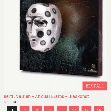
BESTÄLL
Bertil Vallien – Annual Brains – Glaskonst
6.500
kr
1
2
3
4
…
14
15
16