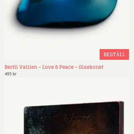
BESTÄLL
Bertil Vallien – Love & Peace – Glaskonst
495
kr