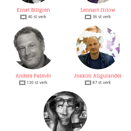
Ernst Billgren
Lennart Jirlow
40 st verk
36 st verk
Anders Palmér
Joakim Allgulander
130 st verk
87 st verk