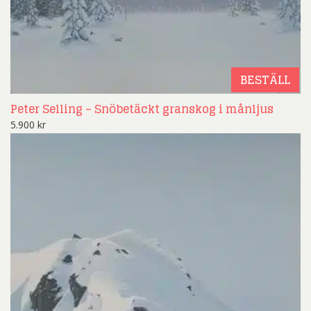
BESTÄLL
Peter Selling – Snöbetäckt granskog i månljus
5.900
kr