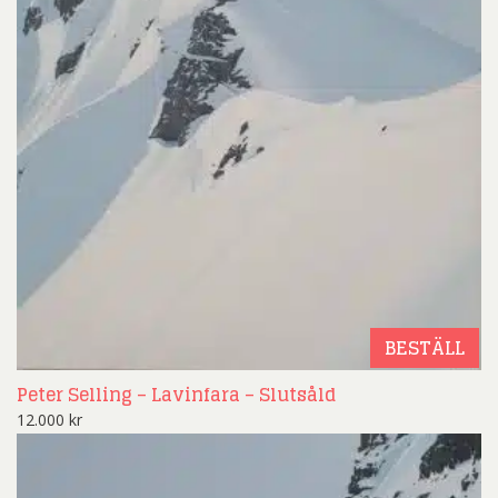
BESTÄLL
Peter Selling – Lavinfara – Slutsåld
12.000
kr