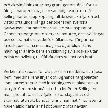
och akrylmålningar är noggrant genomtänkt för att
återge naturens råa, men samtidigt vackra, kraft.
Selling har en djup koppling till de svenska fjällen och
vistas ofta under långa perioder i den svenska
fjällvärlden, där han finner sin största inspiration.
Genom att noggrant observera naturen, dess växlingar
och de dramatiska väderförhållandena, fångar han
landskapen i sina mest magiska ögonblick. Hans
målningar är inte bara en skildring av landskap utan
också en hyllning till fjällvärldens stillhet och kraft.
Verken är skapade för att passa in i moderna och ljusa
hem, med sina rena linjer och lugnande färgpaletter
som harmoniserar med inredningens minimalistiska
uttryck. Genom sitt måleri erbjuder Peter Selling en
möjlighet att ta del av fjällens storslagenhet och
skönhet, utan att behöva lämna hemmet. ”I konsten är
fjällen alltid nära” är något Selling ofta hävdar.