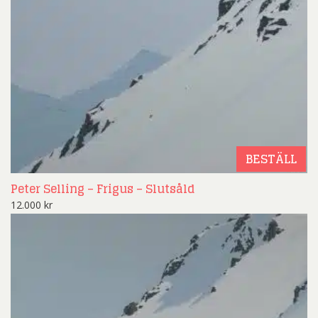
BESTÄLL
Peter Selling – Frigus – Slutsåld
12.000
kr