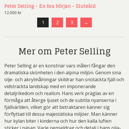
Peter Selling – En bra början – Slutsåld
12.000
kr
1
2
3
→
Mer om Peter Selling
Peter Selling är en konstnär vars måleri fångar den
dramatiska skönheten i den alpina miljön. Genom sina
olje- och akrylmålningar skildrar han snötäckta fjäll och
vidsträckta landskap med en imponerande
detaljrikedom och realism. Hans verk präglas av en
förmåga att återge ljuset och de subtila nyanserna i
fjällvärlden, vilket gör att betraktaren känner sig
förflyttad till dessa majestätiska miljöer. Man känner
hur kylan biter i kinderna och hur den kalla luften
sticker i näsan. Varje penseldrag och detalj i hans olja-