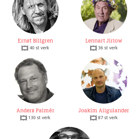
Ernst Billgren
Lennart Jirlow
40 st verk
36 st verk
Anders Palmér
Joakim Allgulander
130 st verk
87 st verk