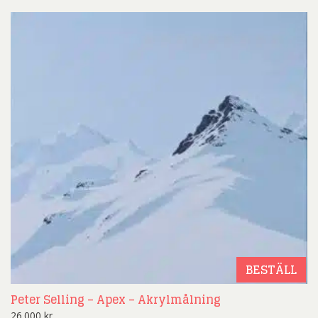
BESTÄLL
Peter Selling – Apex – Akrylmålning
26.000
kr