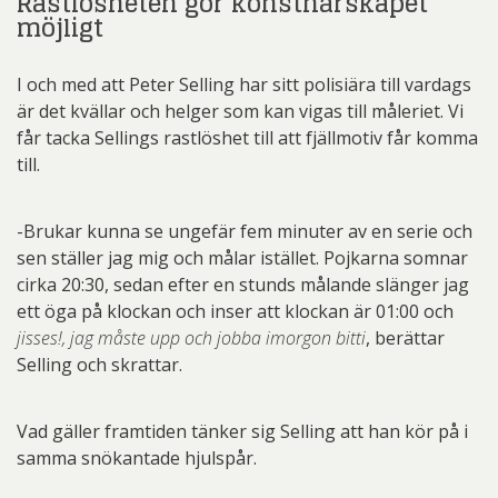
Rastlösheten gör konstnärskapet
möjligt
I och med att Peter Selling har sitt polisiära till vardags
är det kvällar och helger som kan vigas till måleriet. Vi
får tacka Sellings rastlöshet till att fjällmotiv får komma
till.
-Brukar kunna se ungefär fem minuter av en serie och
sen ställer jag mig och målar istället. Pojkarna somnar
cirka 20:30, sedan efter en stunds målande slänger jag
ett öga på klockan och inser att klockan är 01:00 och
jisses!, jag måste upp och jobba imorgon bitti
, berättar
Selling och skrattar.
Vad gäller framtiden tänker sig Selling att han kör på i
samma snökantade hjulspår.