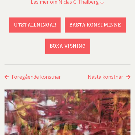
Läs mer om Niclas G Thalberg
UTSTÄLLNINGAR
BÄSTA KONSTMINNE
BOKA VISNING
Föregående konstnär
Nästa konstnär