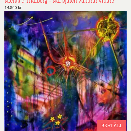
Niclas G Thalberg – När själen vandrar vidare
14.800
kr
BESTÄLL