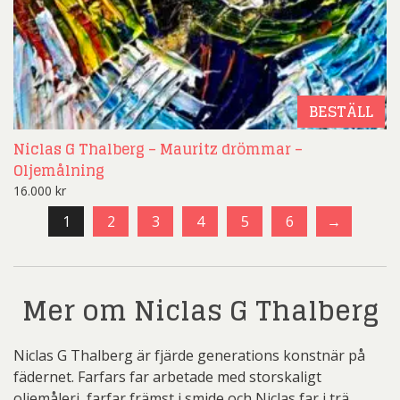
BESTÄLL
Niclas G Thalberg – Mauritz drömmar –
Oljemålning
16.000
kr
1
2
3
4
5
6
→
Mer om Niclas G Thalberg
Niclas G Thalberg är fjärde generations konstnär på
fädernet. Farfars far arbetade med storskaligt
oljemåleri, farfar främst i smide och Niclas far i trä,