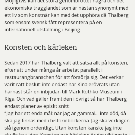
Möjligtvis kan det stora genombrottet hägra och det
ekonomiska tragglandet som är nästan synonymt med
ett liv som konstnär kan med det upphöra då Thalberg
som ensam svensk fått representera på en
internationell utställning i Beijing.
Konsten och kärleken
Sedan 2017 har Thalberg valt att satsa allt på konsten,
efter att under många år arbetat parallellt i
restaurangbranschen för att försörja sig. Det verkar
varit rätt beslut: inte endast har Kina erövrats utan
härnäst står en inbjudan till Mark Rothko Museum i
Riga. Och vad gäller framtiden i övrigt så har Thalberg
endast planer av episkt snitt:
”Jag har ett enda mål: när jag är gammal… inte död, då
ska jag finnas med i historieböckerna. Jag ska verkligen
slå igenom ordentligt. Utan konsten kanske jag inte