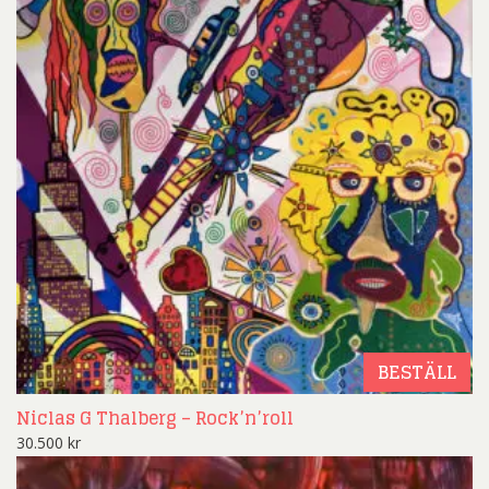
BESTÄLL
Niclas G Thalberg – Rock’n’roll
30.500
kr