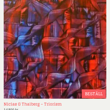
BESTÄLL
Niclas G Thalberg – Triorism
14.800
kr