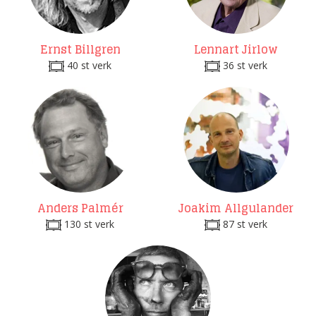
Ernst Billgren
Lennart Jirlow
40 st verk
36 st verk
Anders Palmér
Joakim Allgulander
130 st verk
87 st verk