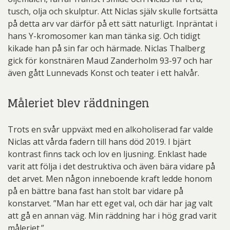
tusch, olja och skulptur. Att Niclas själv skulle fortsätta
på detta arv var därför på ett sätt naturligt. Inpräntat i
hans Y-kromosomer kan man tänka sig. Och tidigt
kikade han på sin far och härmade. Niclas Thalberg
gick för konstnären Maud Zanderholm 93-97 och har
även gått Lunnevads Konst och teater i ett halvår.
Måleriet blev räddningen
Trots en svår uppväxt med en alkoholiserad far valde
Niclas att vårda fadern till hans död 2019. I bjärt
kontrast finns tack och lov en ljusning. Enklast hade
varit att följa i det destruktiva och även bära vidare på
det arvet. Men någon inneboende kraft ledde honom
på en bättre bana fast han stolt bar vidare på
konstarvet. ”Man har ett eget val, och där har jag valt
att gå en annan väg. Min räddning har i hög grad varit
måleriet.”