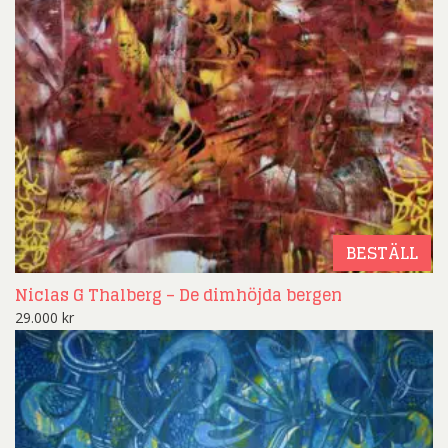
BESTÄLL
Niclas G Thalberg – De dimhöjda bergen
29.000
kr