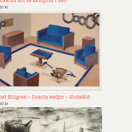
cka för att se skulptur i 360°
200
kr
nst Billgren – Svarta kedjor – Slutsåld
900
kr