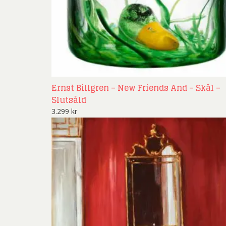
Ernst Billgren – New Friends And – Skål –
Slutsåld
3.299
kr