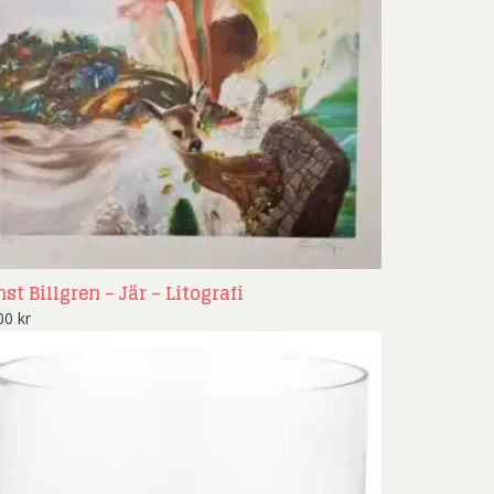
st Billgren – Jär – Litografi
900
kr