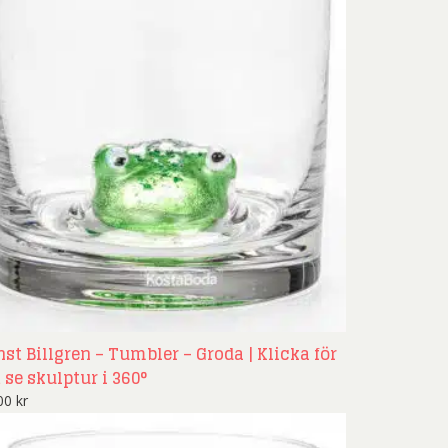
nst Billgren – Tumbler – Groda | Klicka för
 se skulptur i 360°
200
kr