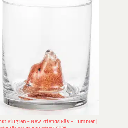
nst Billgren – New Friends Räv – Tumbler |