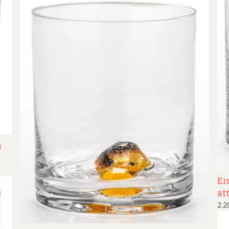
a
Er
att
2.