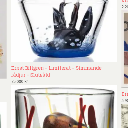
Kli
2.
Ernst Billgren – Limiterat – Simmande
rådjur – Slutsåld
75.000
kr
Er
5.