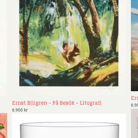
ard Ryan
Rickard Ölander
Rola
a Flodén
Sara Woodrow
Ste
g Laurin
Siri Carlén
Suz
ripenholm
Ulrica Hydman Vallien
Yrj
ta Pozder
Åsa Jungnelius
Er
Ernst Billgren – På Besök – Litografi
6.
6.900
kr