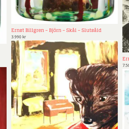
Ernst Billgren – Björn – Skål – Slutsåld
3.990
kr
Er
7.