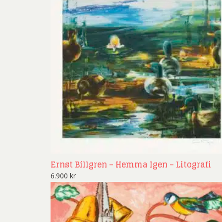
Rich
Sar
Sti
Ulf G
Zumre
Ernst Billgren – Hemma Igen – Litografi
6.900
kr