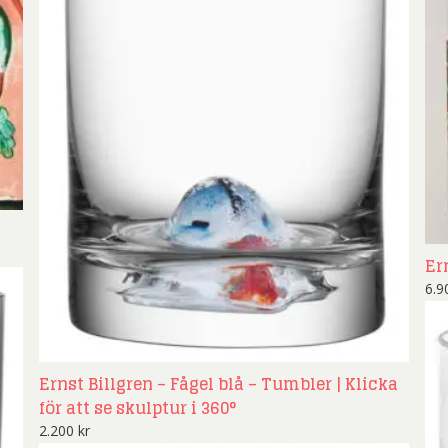
Ern
6.
Ernst Billgren – Fågel blå – Tumbler | Klicka
för att se skulptur i 360°
2.200
kr