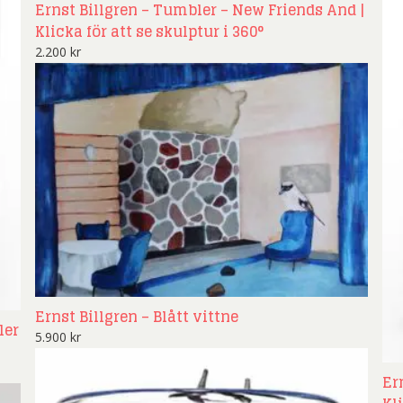
Ernst Billgren – Tumbler – New Friends And |
Klicka för att se skulptur i 360°
2.200
kr
Ernst Billgren – Blått vittne
ler
5.900
kr
Er