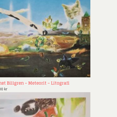
nd Svensson
Sandra Steen
fan Wentzel
Stig Lindberg
anne Nessim
Sven Lidberg
ö Edelmann
Olle Olson Hagalund
nst Billgren – Meteorit – Litografi
900
kr