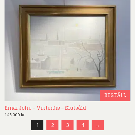
BESTÄLL
Einar Jolin – Vinterdis – Slutsåld
145.000
kr
1
2
3
4
→