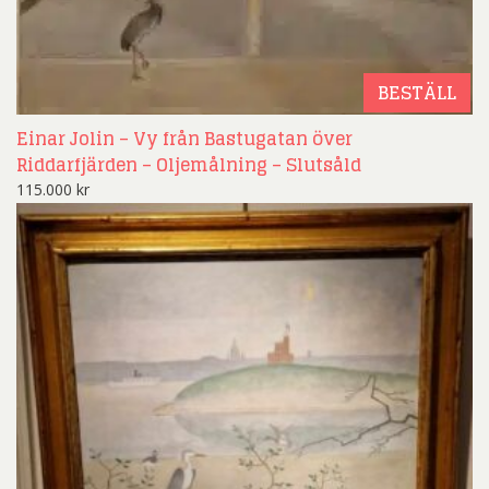
BESTÄLL
Einar Jolin – Vy från Bastugatan över
Riddarfjärden – Oljemålning – Slutsåld
115.000
kr