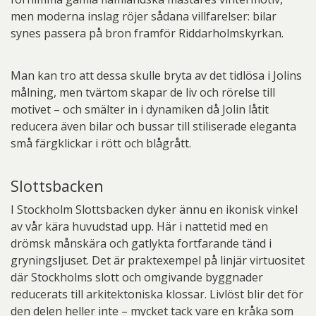
men moderna inslag röjer sådana villfarelser: bilar
synes passera på bron framför Riddarholmskyrkan.
Man kan tro att dessa skulle bryta av det tidlösa i Jolins
målning, men tvärtom skapar de liv och rörelse till
motivet – och smälter in i dynamiken då Jolin låtit
reducera även bilar och bussar till stiliserade eleganta
små färgklickar i rött och blågrått.
Slottsbacken
I Stockholm Slottsbacken dyker ännu en ikonisk vinkel
av vår kära huvudstad upp. Här i nattetid med en
drömsk månskära och gatlykta fortfarande tänd i
gryningsljuset. Det är praktexempel på linjär virtuositet
där Stockholms slott och omgivande byggnader
reducerats till arkitektoniska klossar. Livlöst blir det för
den delen heller inte – mycket tack vare en kråka som