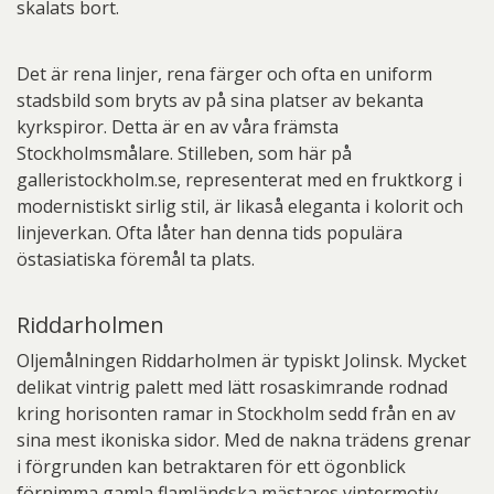
skalats bort.
Det är rena linjer, rena färger och ofta en uniform
stadsbild som bryts av på sina platser av bekanta
kyrkspiror. Detta är en av våra främsta
Stockholmsmålare. Stilleben, som här på
galleristockholm.se, representerat med en fruktkorg i
modernistiskt sirlig stil, är likaså eleganta i kolorit och
linjeverkan. Ofta låter han denna tids populära
östasiatiska föremål ta plats.
Riddarholmen
Oljemålningen Riddarholmen är typiskt Jolinsk. Mycket
delikat vintrig palett med lätt rosaskimrande rodnad
kring horisonten ramar in Stockholm sedd från en av
sina mest ikoniska sidor. Med de nakna trädens grenar
i förgrunden kan betraktaren för ett ögonblick
förnimma gamla flamländska mästares vintermotiv,