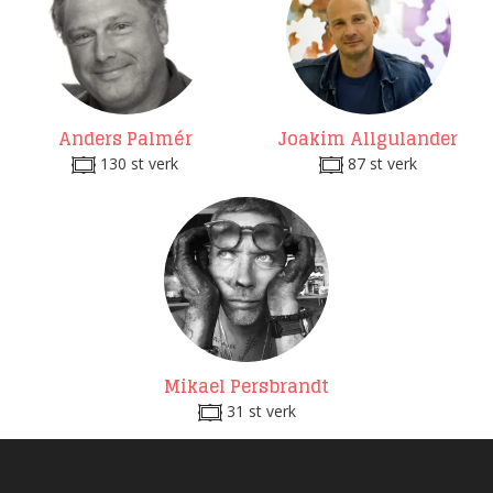
Anders Palmér
Joakim Allgulander
130 st verk
87 st verk
Mikael Persbrandt
31 st verk