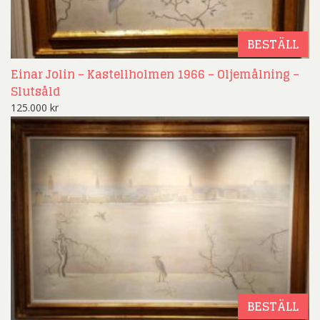
BESTÄLL
Einar Jolin – Kastellholmen 1966 – Oljemålning –
Slutsåld
125.000
kr
BESTÄLL