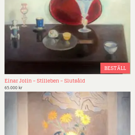
BESTÄLL
Einar Jolin – Stilleben – Slutsåld
65.000
kr