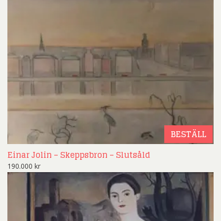
BESTÄLL
Einar Jolin – Skeppsbron – Slutsåld
190.000
kr