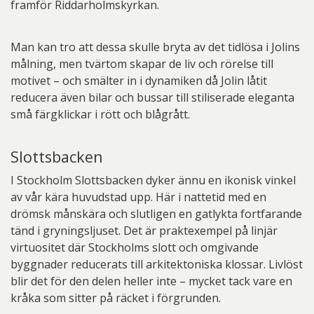
framför Riddarholmskyrkan.
Man kan tro att dessa skulle bryta av det tidlösa i Jolins
målning, men tvärtom skapar de liv och rörelse till
motivet – och smälter in i dynamiken då Jolin låtit
reducera även bilar och bussar till stiliserade eleganta
små färgklickar i rött och blågrått.
Slottsbacken
I Stockholm Slottsbacken dyker ännu en ikonisk vinkel
av vår kära huvudstad upp. Här i nattetid med en
drömsk månskära och slutligen en gatlykta fortfarande
tänd i gryningsljuset. Det är praktexempel på linjär
virtuositet där Stockholms slott och omgivande
byggnader reducerats till arkitektoniska klossar. Livlöst
blir det för den delen heller inte – mycket tack vare en
kråka som sitter på räcket i förgrunden.