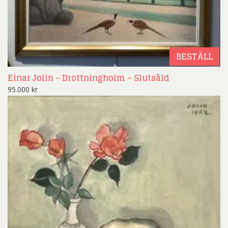
BESTÄLL
Einar Jolin – Drottningholm – Slutsåld
95.000
kr