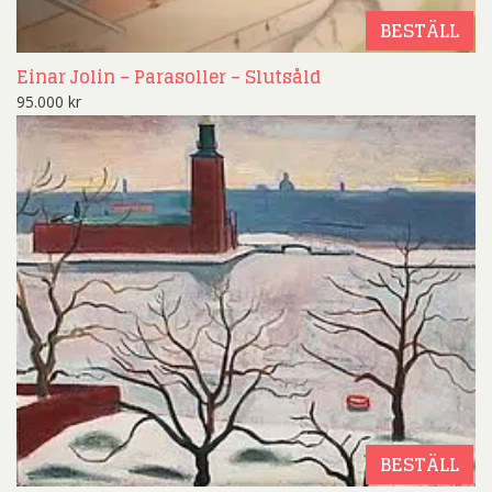
BESTÄLL
Einar Jolin – Parasoller – Slutsåld
95.000
kr
BESTÄLL