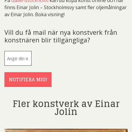
På
Galleristockholm
kan du köpa konst online och här
finns Einar Jolin – Stockholmsvy samt fler oljemålningar
av Einar Jolin. Boka visning!
Vill du få mail när nya konstverk från
konstnären blir tillgängliga?
E-
post
(Obligatoriskt)
NOTIFIERA MIG!
Fler konstverk av Einar
Jolin