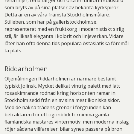
rena linjer, rena färger och ofta en uniform stadsbild
som bryts av på sina platser av bekanta kyrkspiror.
Detta är en av våra främsta Stockholmsmålare.
Stilleben, som här på galleristockholm.se,
representerat med en fruktkorg i modernistiskt sirlig
stil, är likaså eleganta i kolorit och linjeverkan. Vidare
låter han ofta denna tids populära östasiatiska föremål
ta plats.
Riddarholmen
Oljemålningen Riddarholmen är närmare bestämt
typiskt Jolinsk. Mycket delikat vintrig palett med lätt
rosaskimrande rodnad kring horisonten ramar in
Stockholm sedd från en av sina mest ikoniska sidor.
Med de nakna trädens grenar i förgrunden kan
betraktaren för ett ögonblick förnimma gamla
flamländska mästares vintermotiv, men moderna inslag
röjer sådana villfarelser: bilar synes passera på bron