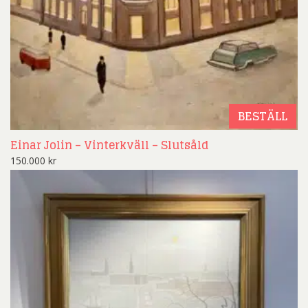
BESTÄLL
Einar Jolin – Vinterkväll – Slutsåld
150.000
kr