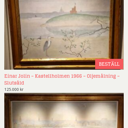
BESTÄLL
Einar Jolin – Kastellholmen 1966 – Oljemålning –
Slutsåld
125.000
kr