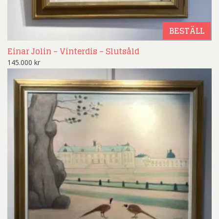
BESTÄLL
Einar Jolin – Vinterdis – Slutsåld
145.000
kr