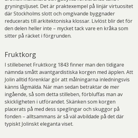
gryningsljuset. Det är praktexempel på linjär virtuositet
där Stockholms slott och omgivande byggnader
reducerats till arkitektoniska klossar. Livlöst blir det för
den delen heller inte – mycket tack vare en kråka som
sitter på räcket i förgrunden.
Fruktkorg
I stillebenet Fruktkorg 1843 finner man den tidigare
nämnda smått avantgardistiska korgen med äpplen. Att
Jolin alltid förenklar gör att målningarna inledningsvis
känns lågmälda. När man sedan betraktar de mer
ingående, så som detta stilleben, förbluffas man av
skickligheten i utförandet. Skänken som korgen
placerats på med dess speglingar och skuggor på
fonden – alltsammans är så väl avbildade på det där
typiskt Jolinskt eleganta viset.