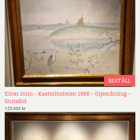
BESTÄLL
Einar Jolin – Kastellholmen 1966 – Oljemålning –
Slutsåld
125.000
kr