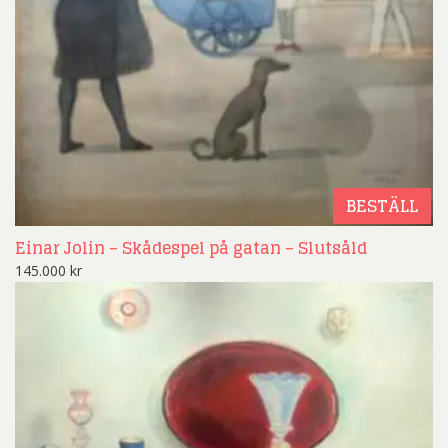
BESTÄLL
Einar Jolin – Skådespel på gatan – Slutsåld
145.000
kr