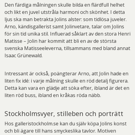
Den färdiga målningen skulle bilda en flärdfull helhet
och likt en juvel utstråla harmoni och skönhet. I detta
ljus ska man betrakta Jolins alster: som tidlösa juveler.
Arno, kändisgallerist samt Jolinvetare, talar om Jolins
för sin tid unika stil. Influerad såklart av den stora Henri
Matisse – Jolin har kommit att bli en av de största
svenska Matisseeleverna, tillsammans med bland annat
Isaac Grünewald.
Intressant är också, poängterar Arno, att Jolin hade en
liten fix idé: i varje målning skulle en röd detalj figurera.
Detta kan vara en glädje att söka efter, ibland är det en
liten röd buss, ibland en kråkas röda näbb.
Stockholmsvyer, stilleben och porträtt
Hos galleristockholm.se kan du själv köpa Jolins konst
och bli ägare till hans smyckeslika tavlor. Motiven