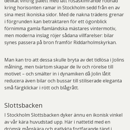
delikat vintrig palett med lätt rosaskimrande rodnad
kring horisonten ramar in Stockholm sedd från en av
sina mest ikoniska sidor. Med de nakna trädens grenar
i förgrunden kan betraktaren för ett ögonblick
förnimma gamla flamländska mästares vintermotiv,
men moderna inslag röjer sådana villfarelser: bilar
synes passera på bron framför Riddarholmskyrkan.
Man kan tro att dessa skulle bryta av det tidlösa i Jolins
målning, men tvärtom skapar de liv och rörelse till
motivet – och smälter in i dynamiken då Jolin låtit
reducera även bilar och bussar till stiliserade eleganta
små färgklickar i rött och blågrått.
Slottsbacken
I Stockholm Slottsbacken dyker ännu en ikonisk vinkel
av vår kära huvudstad upp. Här i nattetid med en
drömsk månskära och gatlykta fortfarande tänd i