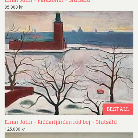
Einar Jolin – Parasoller – Slutsåld
95.000
kr
BESTÄLL
Einar Jolin – Riddarfjärden röd boj – Slutsåld
125.000
kr