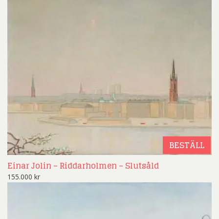
BESTÄLL
Einar Jolin – Riddarholmen – Slutsåld
155.000
kr