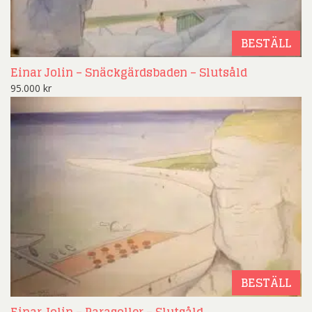
BESTÄLL
Einar Jolin – Snäckgärdsbaden – Slutsåld
95.000
kr
BESTÄLL