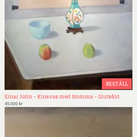
BESTÄLL
Einar Jolin – Kinavas med blomma – Slutsåld
45.000
kr