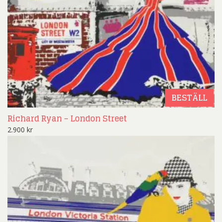
BESTÄLL
Richard Ryan – London Street
2.900
kr