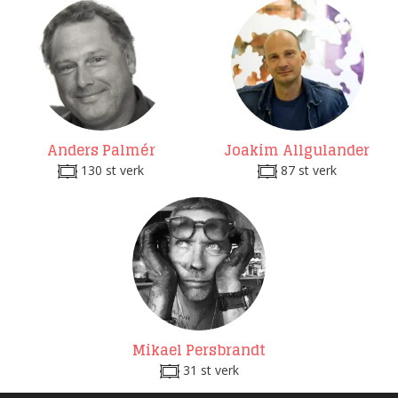
Anders Palmér
Joakim Allgulander
130 st verk
87 st verk
Mikael Persbrandt
31 st verk