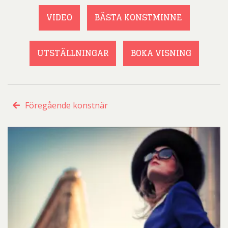
VIDEO
BÄSTA KONSTMINNE
UTSTÄLLNINGAR
BOKA VISNING
Föregående konstnär