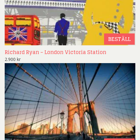
BESTÄLL
Richard Ryan – London Victoria Station
2.900
kr