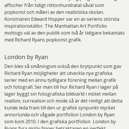
affischer från tidigt nittonhundratal såväl som
popkonst och måleri av den realistiska skolan.
Konstnären Edward Hopper var en av seriens största
inspirationskällor. The Manhattan Art Portfolio
mottogs väl av den publik som två år tidigare bekantats
med Richard Ryans popkonst grafik.
London by Ryan
Den blev så småningom också den brytpunkt som gav
Richard Ryan möjligheter att utveckla nya grafiska
serier med en ännu tydligare förening mellan grafik
och fotografi. Ser man till hur Richard Ryan i lager på
lager byggt sin fotografiska bildvärld i mötet mellan
realism, surrealism och mode så är det rimligt att detta
kunde leda fram till den ur grafisk synpunkt mycket
annorlunda och vågade portfolion London by Ryan
som kom 2010. I den grafiska portfolion London by
Ryans fyra motiv finner betraktaren en perfekt