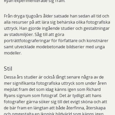
Ryan experimenterade sig fram.
Från dryga tjugoårs ålder satsade han sedan all tid och
alla resurser på att lära sig behärska olika fotografiska
uttryck. Han gjorde ingående studier och gestaltningar
av stadsmiljöer. Såg till att göra
porträttfotograferingar för författare och konstnärer
samt utvecklade modebetonade bildserier med unga
modeller.
Stil
Dessa års studier är också långt senare några av de
mer signifikanta fotografiska uttryck som under åren
mejslat fram det som idag känns igen som Richard
Ryans signum som fotograf. Det är tydligt att hans
fotografier gärna söker sig till det evigt sköna och att
de bär fram en längtan att både återfinna, återskapa
och omgestalta en ikonisk bildvärld som känns igen