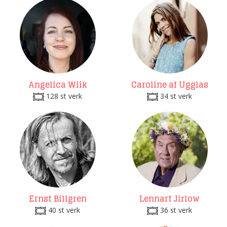
Angelica Wiik
Caroline af Ugglas
128 st verk
34 st verk
Ernst Billgren
Lennart Jirlow
40 st verk
36 st verk