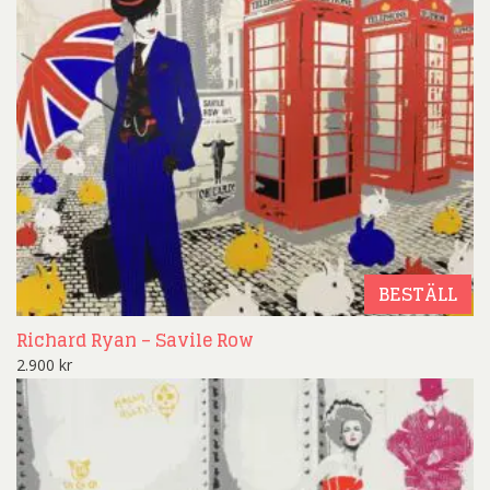
BESTÄLL
Richard Ryan – Savile Row
2.900
kr