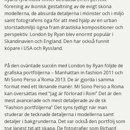
förening av ikonisk gestaltning av de evigt sköna
modellerna, de absurda detaljerna i mönster och i miljö
samt fotografens öga för att med hjälp av en urban
storstadsmiljö ögna fram drastiska kompositioner och
perspektiv. London by Ryan blev enormt populär i
Skandinavien och England. Den har också funnit
köpare i USA och Ryssland.
På den oväntade succén med London by Ryan följde de
grafiska portföljerna – Manhattan in fashion 2011 och
Mi Sono Perso a´Roma 2013. De är gjorda i samma
format med ett liknande manér. Mi Sono Perso a Roma
kan översättas med ”Jag är förlorad i Rom” Det är den
mest avancerade och mest detaljerade av de sk
”Fashion portföljerna” Det syns tydligt när man
studerar de tecknade detaljerna i modellerna samt
detaljer i bakgrunderna. Det var också den portfölj som
tog längst tid att skapa. De fotografier som Richard