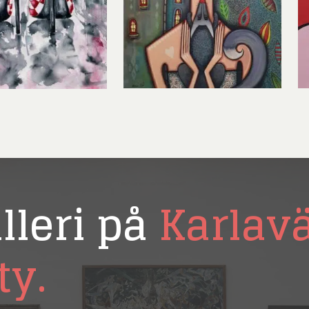
ard Ryan
Rickard Ölander
Rola
a Flodén
Sara Woodrow
Ste
g Laurin
Siri Carlén
Suz
ripenholm
Ulrica Hydman Vallien
Yrj
ta Pozder
Åsa Jungnelius
lleri på
Karlav
ty.