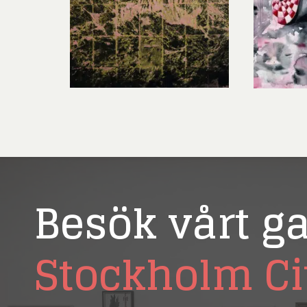
Rich
Sar
Sti
Ulf G
Zumre
Besök vårt ga
Stockholm Ci