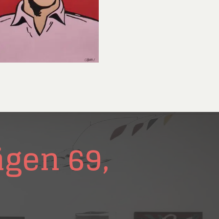
nd Svensson
Sandra Steen
fan Wentzel
Stig Lindberg
anne Nessim
Sven Lidberg
ö Edelmann
Olle Olson Hagalund
ägen 69,