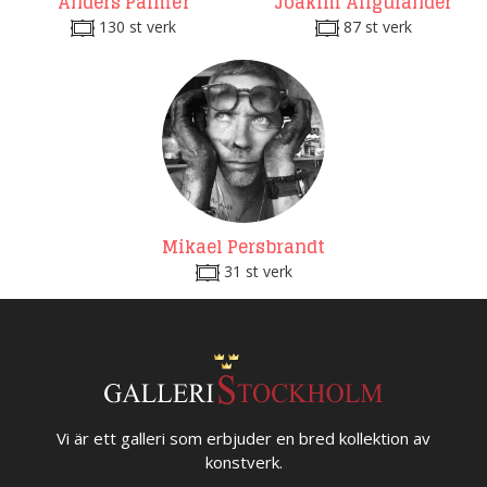
Anders Palmér
Joakim Allgulander
130 st verk
87 st verk
Mikael Persbrandt
31 st verk
Vi är ett galleri som erbjuder en bred kollektion av
konstverk.