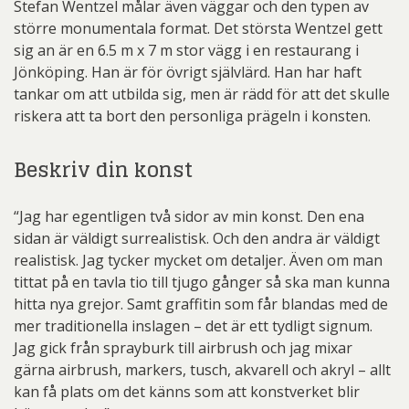
Stefan Wentzel målar även väggar och den typen av
större monumentala format. Det största Wentzel gett
sig an är en 6.5 m x 7 m stor vägg i en restaurang i
Jönköping. Han är för övrigt självlärd. Han har haft
tankar om att utbilda sig, men är rädd för att det skulle
riskera att ta bort den personliga prägeln i konsten.
Beskriv din konst
“Jag har egentligen två sidor av min konst. Den ena
sidan är väldigt surrealistisk. Och den andra är väldigt
realistisk. Jag tycker mycket om detaljer. Även om man
tittat på en tavla tio till tjugo gånger så ska man kunna
hitta nya grejor. Samt graffitin som får blandas med de
mer traditionella inslagen – det är ett tydligt signum.
Jag gick från sprayburk till airbrush och jag mixar
gärna airbrush, markers, tusch, akvarell och akryl – allt
kan få plats om det känns som att konstverket blir