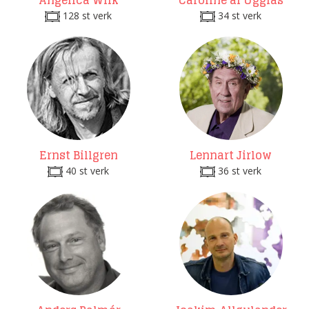
Angelica Wiik
Caroline af Ugglas
128 st verk
34 st verk
Ernst Billgren
Lennart Jirlow
40 st verk
36 st verk