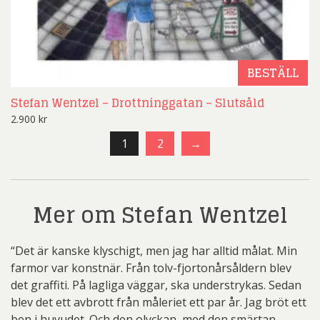
BESTÄLL
Stefan Wentzel – Drottninggatan – Slutsåld
2.900
kr
1
2
→
Mer om Stefan Wentzel
“Det är kanske klyschigt, men jag har alltid målat. Min
farmor var konstnär. Från tolv-fjortonårsåldern blev
det graffiti. På lagliga väggar, ska understrykas. Sedan
blev det ett avbrott från måleriet ett par år. Jag bröt ett
ben i huvudet. Och den olyckan, med den smärtan,