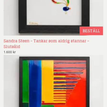
BESTÄLL
Sandra Steen – Tankar som aldrig stannar –
Slutsåld
1.600
kr