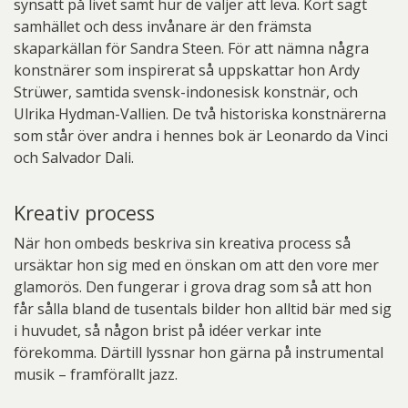
synsätt på livet samt hur de väljer att leva. Kort sagt
samhället och dess invånare är den främsta
skaparkällan för Sandra Steen. För att nämna några
konstnärer som inspirerat så uppskattar hon Ardy
Strüwer, samtida svensk-indonesisk konstnär, och
Ulrika Hydman-Vallien. De två historiska konstnärerna
som står över andra i hennes bok är Leonardo da Vinci
och Salvador Dali.
Kreativ process
När hon ombeds beskriva sin kreativa process så
ursäktar hon sig med en önskan om att den vore mer
glamorös. Den fungerar i grova drag som så att hon
får sålla bland de tusentals bilder hon alltid bär med sig
i huvudet, så någon brist på idéer verkar inte
förekomma. Därtill lyssnar hon gärna på instrumental
musik – framförallt jazz.