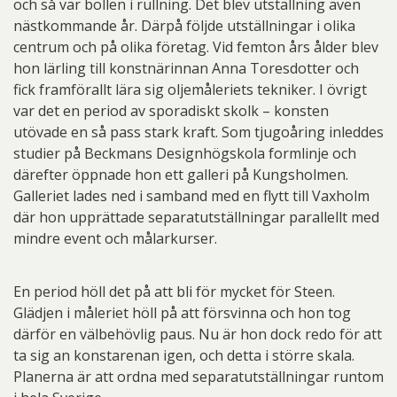
och så var bollen i rullning. Det blev utställning även
nästkommande år. Därpå följde utställningar i olika
centrum och på olika företag. Vid femton års ålder blev
hon lärling till konstnärinnan Anna Toresdotter och
fick framförallt lära sig oljemåleriets tekniker. I övrigt
var det en period av sporadiskt skolk – konsten
utövade en så pass stark kraft. Som tjugoåring inleddes
studier på Beckmans Designhögskola formlinje och
därefter öppnade hon ett galleri på Kungsholmen.
Galleriet lades ned i samband med en flytt till Vaxholm
där hon upprättade separatutställningar parallellt med
mindre event och målarkurser.
En period höll det på att bli för mycket för Steen.
Glädjen i måleriet höll på att försvinna och hon tog
därför en välbehövlig paus. Nu är hon dock redo för att
ta sig an konstarenan igen, och detta i större skala.
Planerna är att ordna med separatutställningar runtom