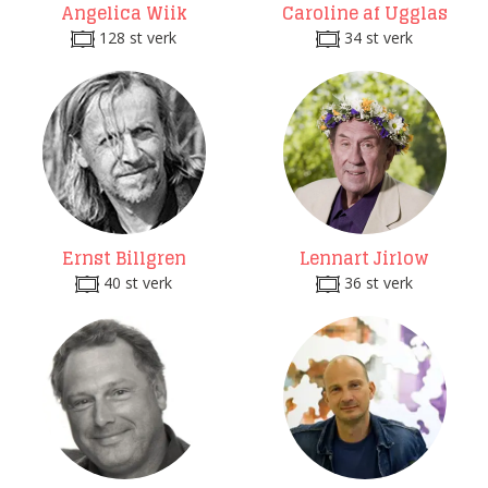
Angelica Wiik
Caroline af Ugglas
128 st verk
34 st verk
Ernst Billgren
Lennart Jirlow
40 st verk
36 st verk