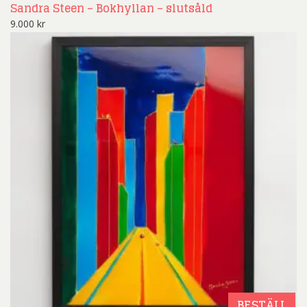
Sandra Steen – Bokhyllan – slutsåld
9.000
kr
BESTÄLL