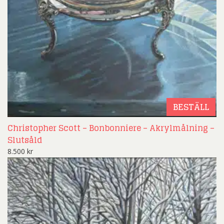
BESTÄLL
Christopher Scott – Bonbonniere – Akrylmålning –
Slutsåld
8.500
kr