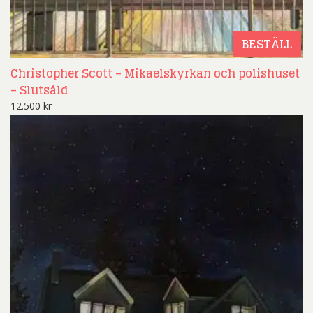
BESTÄLL
Christopher Scott – Mikaelskyrkan och polishuset
– Slutsåld
12.500
kr