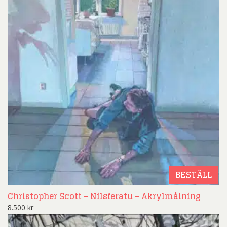
BESTÄLL
Christopher Scott – Nilsferatu – Akrylmålning
8.500
kr