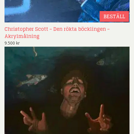
BESTÄLL
Christopher Scott – Den rökta böcklingen –
Akrylmålning
9.500
kr