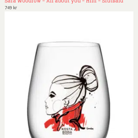
Sara Woodrow – All about you – Him – Slutsåld
749
kr