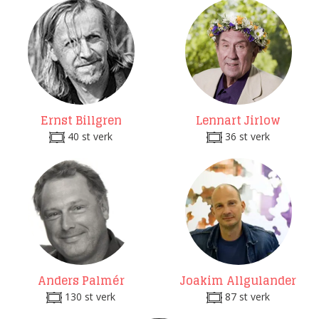
Ernst Billgren
Lennart Jirlow
40 st verk
36 st verk
Anders Palmér
Joakim Allgulander
130 st verk
87 st verk