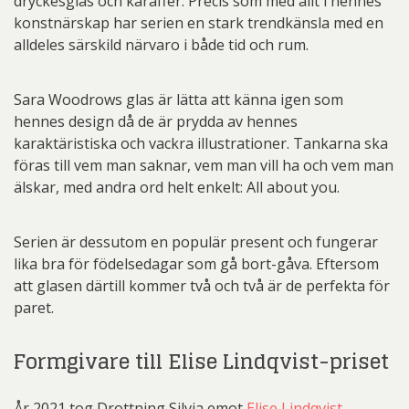
dryckesglas och karaffer. Precis som med allt i hennes
konstnärskap har serien en stark trendkänsla med en
alldeles särskild närvaro i både tid och rum.
Sara Woodrows glas är lätta att känna igen som
hennes design då de är prydda av hennes
karaktäristiska och vackra illustrationer. Tankarna ska
föras till vem man saknar, vem man vill ha och vem man
älskar, med andra ord helt enkelt: All about you.
Serien är dessutom en populär present och fungerar
lika bra för födelsedagar som gå bort-gåva. Eftersom
att glasen därtill kommer två och två är de perfekta för
paret.
Formgivare till Elise Lindqvist-priset
År 2021 tog Drottning Silvia emot
Elise Lindqvist-