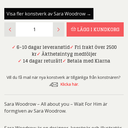
Visa fler konstverk av Sara Woodrow →
Sara
LÄGG I KUNDKORG
Woodrow
-
All
✓
6-10 dagar leveranstid
✓
Fri frakt över 2500
about
kr
✓
Äkthetsintyg medföljer
you
✓
14 dagar returätt
✓
Betala med Klarna
-
Wait
Vill du få mail när nya konstverk är tillgänliga från konstnären?
For
Klicka här.
Him
(2-
pack)
Sara Woodrow – All about you – Wait For Him är
mängd
formgiven av Sara Woodrow.
Sara Woodrow är en designer, konstnär och illustratör