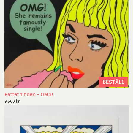
BESTÄLL
Petter Thoen – OMG!
9.500
kr