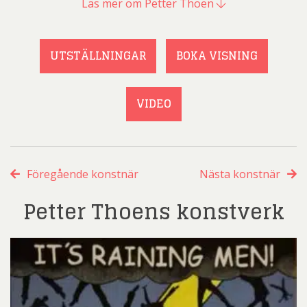
Läs mer om Petter Thoen
UTSTÄLLNINGAR
BOKA VISNING
VIDEO
Föregående konstnär
Nästa konstnär
Petter Thoens konstverk