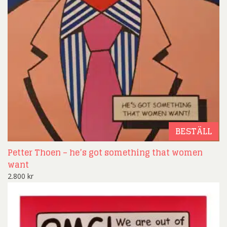
BESTÄLL
Petter Thoen – he’s got something that women
want
2.800
kr