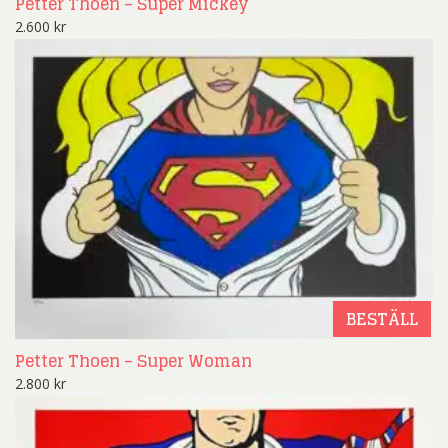
Petter Thoen – Super Mickey
2.600
kr
BESTÄLL
Petter Thoen – Super Woman
2.800
kr