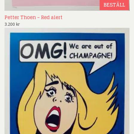
BESTÄLL
Petter Thoen – Red alert
3.200
kr