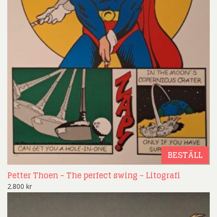
BESTÄLL
Petter Thoen – The perfect swing – Litografi
2.800
kr