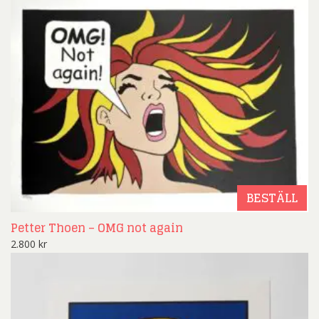
BESTÄLL
Petter Thoen – OMG not again
2.800
kr