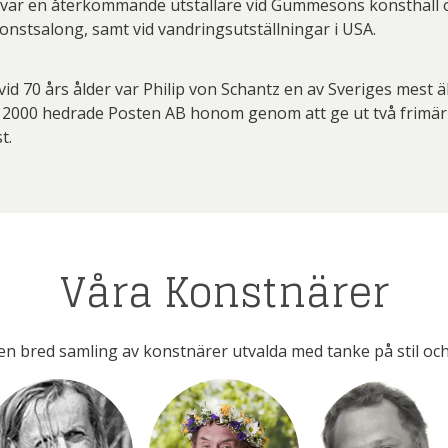
n var en återkommande utställare vid Gummesons konsthall 
nstsalong, samt vid vandringsutställningar i USA.
vid 70 års ålder var Philip von Schantz en av Sveriges mest 
r 2000 hedrade Posten AB honom genom att ge ut två frimä
t.
Våra Konstnärer
en bred samling av konstnärer utvalda med tanke på stil och