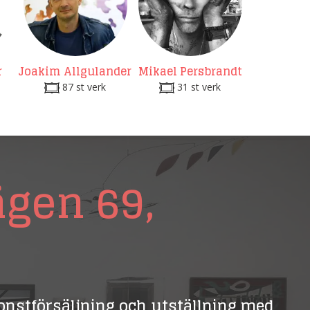
r
Joakim Allgulander
Mikael Persbrandt
87 st verk
31 st verk
ägen 69,
 konstförsäljning och utställning med