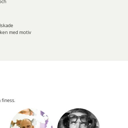
och
älskade
rken med motiv
 finess.