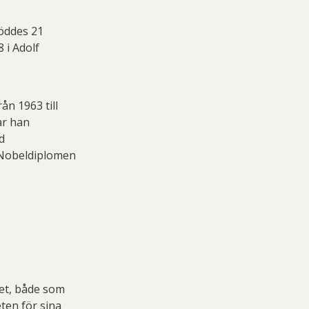
föddes 21
 i Adolf
n 1963 till
ar han
d
 Nobeldiplomen
let, både som
ten för sina