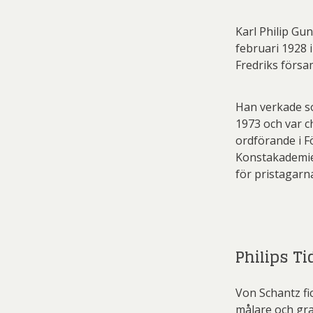
Karl Philip Gu
februari 1928 
Fredriks försa
Han verkade so
1973 och var 
ordförande i F
Konstakademie
för pristagarn
Philips T
Von Schantz fi
målare och gra