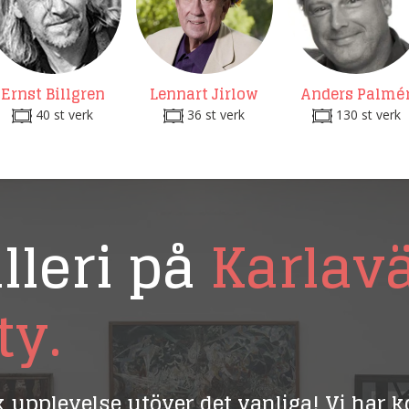
Ernst Billgren
Lennart Jirlow
Anders Palmé
40 st verk
36 st verk
130 st verk
lleri på
Karlav
ty.
ik upplevelse utöver det vanliga! Vi har