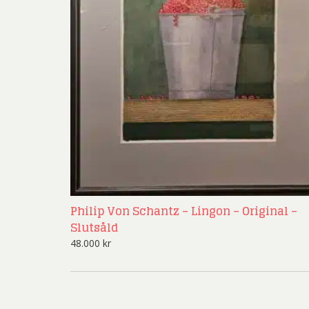
Rich
Sar
Sti
Ulf G
Zumre
Philip Von Schantz – Lingon – Original –
Slutsåld
48.000
kr