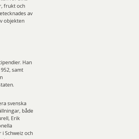
, frukt och
netecknades av
av objekten
tipendier. Han
1952, samt
en
taten.
lera svenska
llningar, både
ell, Erik
onella
 i Schweiz och