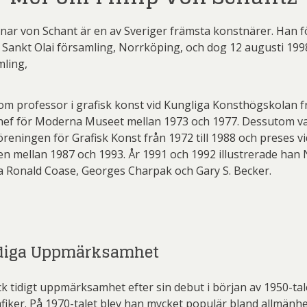
nnar von Schant är en av Sveriger främsta konstnärer. Han 
i Sankt Olai församling, Norrköping, och dog 12 augusti 1998
mling,
m professor i grafisk konst vid Kungliga Konsthögskolan frå
chef för Moderna Museet mellan 1973 och 1977. Dessutom v
öreningen för Grafisk Konst från 1972 till 1988 och preses vi
n mellan 1987 och 1993. År 1991 och 1992 illustrerade han
a Ronald Coase, Georges Charpak och Gary S. Becker.
idiga Uppmärksamhet
ck tidigt uppmärksamhet efter sin debut i början av 1950-ta
fiker. På 1970-talet blev han mycket populär bland allmänhe