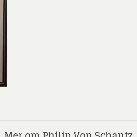
ard Ryan
Rickard Ölander
Rola
a Flodén
Sara Woodrow
Ste
g Laurin
Siri Carlén
Suz
ripenholm
Ulrica Hydman Vallien
Yrj
ta Pozder
Åsa Jungnelius
Mer om Philip Von Schantz