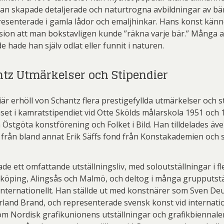
 han skapade detaljerade och naturtrogna avbildningar av bär
presenterade i gamla lådor och emaljhinkar. Hans konst kän
sion att man bokstavligen kunde ”räkna varje bär.” Många 
 hade han själv odlat eller funnit i naturen.
tz Utmärkelser och Stipendier
iär erhöll von Schantz flera prestigefyllda utmärkelser och s
iset i kamratstipendiet vid Otte Skölds målarskola 1951 och 
 Östgöta konstförening och Folket i Bild. Han tilldelades äv
 från bland annat Erik Säffs fond från Konstakademien och s
de ett omfattande utställningsliv, med soloutställningar i f
köping, Alingsås och Malmö, och deltog i många grupputstä
 internationellt. Han ställde ut med konstnärer som Sven Deur
rland Brand, och representerade svensk konst vid internati
 Nordisk grafikunionens utställningar och grafikbiennaler