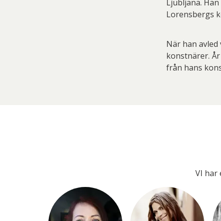
Ljubljana. Ha
Lorensbergs ko
När han avled 
konstnärer. Å
från hans kons
VI har 