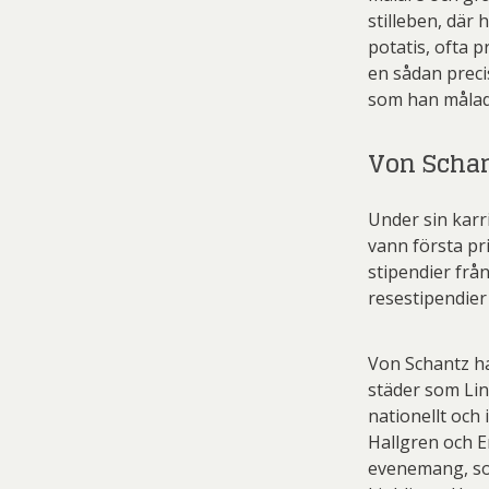
stilleben, där
potatis, ofta 
en sådan preci
som han målade
Von Schan
Under sin karr
vann första pr
stipendier från
resestipendier
Von Schantz ha
städer som Lin
nationellt och
Hallgren och E
evenemang, som