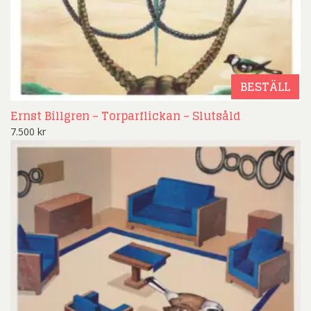
BESTÄLL
Ernst Billgren – Torparflickan – Slutsåld
7.500
kr