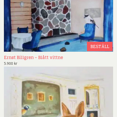
BESTÄLL
Ernst Billgren – Blått vittne
5.900
kr