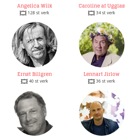
Angelica Wiik
Caroline af Ugglas
128 st verk
34 st verk
Ernst Billgren
Lennart Jirlow
40 st verk
36 st verk