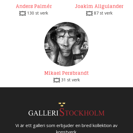
Anders Palmér
Joakim Allgulander
130 st verk
87 st verk
Mikael Persbrandt
31 st verk
Vi är ett galleri som erbjuder en bred kollektion av
konstverk.