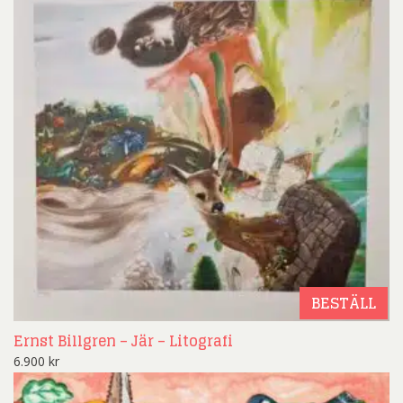
BESTÄLL
Ernst Billgren – Jär – Litografi
6.900
kr