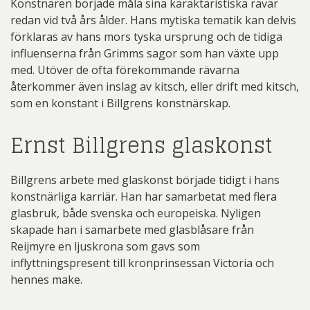
Konstnären började måla sina karaktäristiska rävar
redan vid två års ålder. Hans mytiska tematik kan delvis
förklaras av hans mors tyska ursprung och de tidiga
influenserna från Grimms sagor som han växte upp
med. Utöver de ofta förekommande rävarna
återkommer även inslag av kitsch, eller drift med kitsch,
som en konstant i Billgrens konstnärskap.
Ernst Billgrens glaskonst
Billgrens arbete med glaskonst började tidigt i hans
konstnärliga karriär. Han har samarbetat med flera
glasbruk, både svenska och europeiska. Nyligen
skapade han i samarbete med glasblåsare från
Reijmyre en ljuskrona som gavs som
inflyttningspresent till kronprinsessan Victoria och
hennes make.