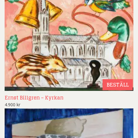
BESTÄLL
Ernst Billgren – Kyrkan
4.900
kr