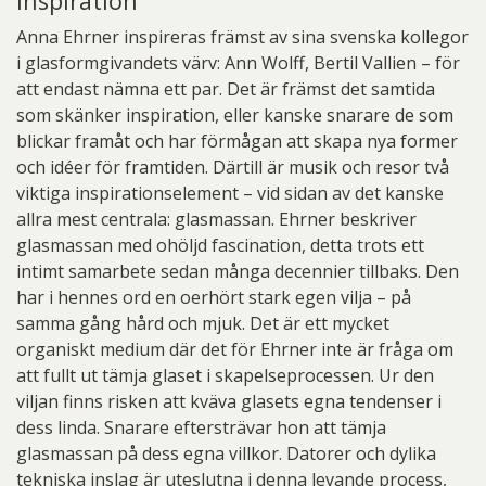
Inspiration
Anna Ehrner inspireras främst av sina svenska kollegor
i glasformgivandets värv: Ann Wolff, Bertil Vallien – för
att endast nämna ett par. Det är främst det samtida
som skänker inspiration, eller kanske snarare de som
blickar framåt och har förmågan att skapa nya former
och idéer för framtiden. Därtill är musik och resor två
viktiga inspirationselement – vid sidan av det kanske
allra mest centrala: glasmassan. Ehrner beskriver
glasmassan med ohöljd fascination, detta trots ett
intimt samarbete sedan många decennier tillbaks. Den
har i hennes ord en oerhört stark egen vilja – på
samma gång hård och mjuk. Det är ett mycket
organiskt medium där det för Ehrner inte är fråga om
att fullt ut tämja glaset i skapelseprocessen. Ur den
viljan finns risken att kväva glasets egna tendenser i
dess linda. Snarare eftersträvar hon att tämja
glasmassan på dess egna villkor. Datorer och dylika
tekniska inslag är uteslutna i denna levande process,