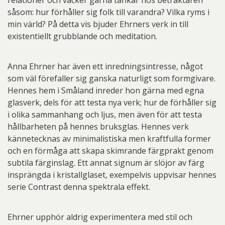
relationer och väcker gärna tankar hos betraktaren
såsom: hur förhåller sig folk till varandra? Vilka ryms i
min värld? På detta vis bjuder Ehrners verk in till
existentiellt grubblande och meditation.
Anna Ehrner har även ett inredningsintresse, något
som väl förefaller sig ganska naturligt som formgivare.
Hennes hem i Småland inreder hon gärna med egna
glasverk, dels för att testa nya verk; hur de förhåller sig
i olika sammanhang och ljus, men även för att testa
hållbarheten på hennes bruksglas. Hennes verk
kännetecknas av minimalistiska men kraftfulla former
och en förmåga att skapa skimrande färgprakt genom
subtila färginslag. Ett annat signum är slöjor av färg
insprängda i kristallglaset, exempelvis uppvisar hennes
serie Contrast denna spektrala effekt.
Ehrner upphör aldrig experimentera med stil och