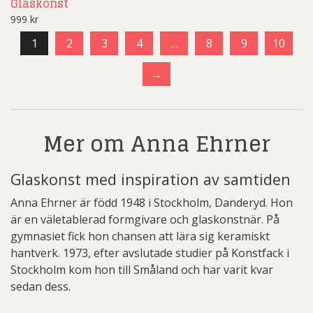
Glaskonst
999
kr
1
2
3
4
…
8
9
10
→
Mer om Anna Ehrner
Glaskonst med inspiration av samtiden
Anna Ehrner är född 1948 i Stockholm, Danderyd. Hon
är en väletablerad formgivare och glaskonstnär. På
gymnasiet fick hon chansen att lära sig keramiskt
hantverk. 1973, efter avslutade studier på Konstfack i
Stockholm kom hon till Småland och har varit kvar
sedan dess.