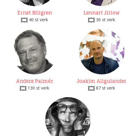
Ernst Billgren
Lennart Jirlow
40 st verk
36 st verk
Anders Palmér
Joakim Allgulander
130 st verk
87 st verk