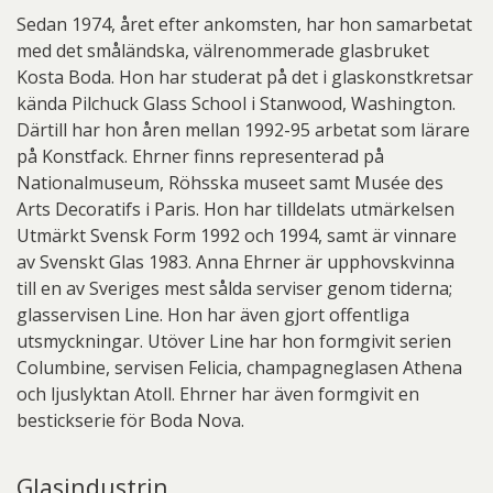
Sedan 1974, året efter ankomsten, har hon samarbetat
med det småländska, välrenommerade glasbruket
Kosta Boda. Hon har studerat på det i glaskonstkretsar
kända Pilchuck Glass School i Stanwood, Washington.
Därtill har hon åren mellan 1992-95 arbetat som lärare
på Konstfack. Ehrner finns representerad på
Nationalmuseum, Röhsska museet samt Musée des
Arts Decoratifs i Paris. Hon har tilldelats utmärkelsen
Utmärkt Svensk Form 1992 och 1994, samt är vinnare
av Svenskt Glas 1983. Anna Ehrner är upphovskvinna
till en av Sveriges mest sålda serviser genom tiderna;
glasservisen Line. Hon har även gjort offentliga
utsmyckningar. Utöver Line har hon formgivit serien
Columbine, servisen Felicia, champagneglasen Athena
och ljuslyktan Atoll. Ehrner har även formgivit en
bestickserie för Boda Nova.
Glasindustrin