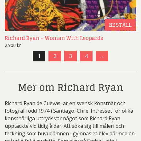
BESTÄLL
Richard Ryan – Woman With Leopards
2.900
kr
1
2
3
4
→
Mer om Richard Ryan
Richard Ryan de Cuevas, är en svensk konstnär och
fotograf född 1974 i Santiago, Chile. Intresset för olika
konstnärliga uttryck var något som Richard Ryan
upptäckte vid tidig ålder. Att söka sig till måleri och
teckning som huvudämnen i gymnasiet blev därmed en