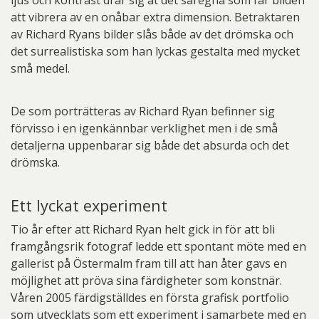
ljus och kontrast drar sig åt det säregna som får bilden
att vibrera av en onåbar extra dimension. Betraktaren
av Richard Ryans bilder slås både av det drömska och
det surrealistiska som han lyckas gestalta med mycket
små medel.
De som porträtteras av Richard Ryan befinner sig
förvisso i en igenkännbar verklighet men i de små
detaljerna uppenbarar sig både det absurda och det
drömska.
Ett lyckat experiment
Tio år efter att Richard Ryan helt gick in för att bli
framgångsrik fotograf ledde ett spontant möte med en
gallerist på Östermalm fram till att han åter gavs en
möjlighet att pröva sina färdigheter som konstnär.
Våren 2005 färdigställdes en första grafisk portfolio
som utvecklats som ett experiment i samarbete med en