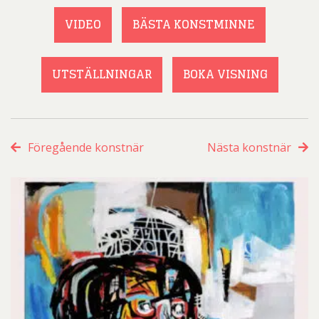
VIDEO
BÄSTA KONSTMINNE
UTSTÄLLNINGAR
BOKA VISNING
Föregående konstnär
Nästa konstnär