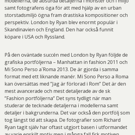
modellerna, de absurda detaljerna i mönster och i miljö
samt fotografens öga för att med hjälp av en urban
storstadsmiljö ögna fram drastiska kompositioner och
perspektiv. London by Ryan blev enormt populär i
Skandinavien och England. Den har också funnit
köpare i USA och Ryssland.
På den oväntade succén med London by Ryan följde de
grafiska portföljerna – Manhattan in fashion 2011 och
Mi Sono Perso a´Roma 2013. De är gjorda i samma
format med ett liknande manér. Mi Sono Perso a Roma
kan översättas med ”Jag är förlorad i Rom” Det är den
mest avancerade och mest detaljerade av de sk
”Fashion portföljerna” Det syns tydligt när man
studerar de tecknade detaljerna i modellerna samt
detaljer i bakgrunderna. Det var också den portfölj som
tog längst tid att skapa. De fotografier som Richard
Ryan tagit själv har oftast utgjort basen i utformandet
av varje enskilt motiv men i många fall fick motiven