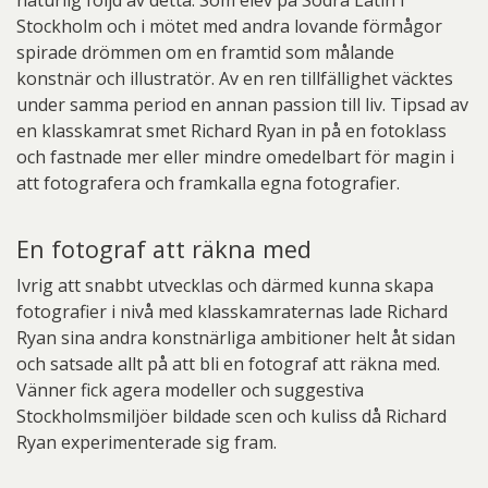
naturlig följd av detta. Som elev på Södra Latin i
Stockholm och i mötet med andra lovande förmågor
spirade drömmen om en framtid som målande
konstnär och illustratör. Av en ren tillfällighet väcktes
under samma period en annan passion till liv. Tipsad av
en klasskamrat smet Richard Ryan in på en fotoklass
och fastnade mer eller mindre omedelbart för magin i
att fotografera och framkalla egna fotografier.
En fotograf att räkna med
Ivrig att snabbt utvecklas och därmed kunna skapa
fotografier i nivå med klasskamraternas lade Richard
Ryan sina andra konstnärliga ambitioner helt åt sidan
och satsade allt på att bli en fotograf att räkna med.
Vänner fick agera modeller och suggestiva
Stockholmsmiljöer bildade scen och kuliss då Richard
Ryan experimenterade sig fram.