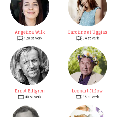
Angelica Wiik
Caroline af Ugglas
128 st verk
34 st verk
Ernst Billgren
Lennart Jirlow
40 st verk
36 st verk