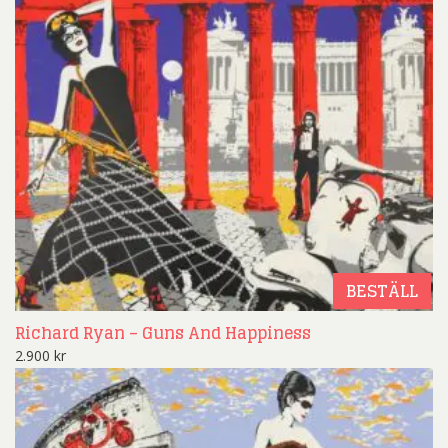
BESTÄLL
Richard Ryan – Guns And Happiness
2.900
kr