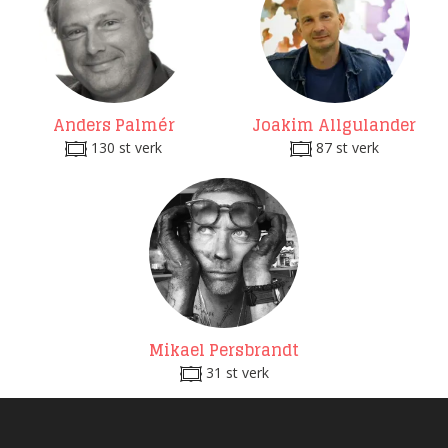
Anders Palmér
Joakim Allgulander
130 st verk
87 st verk
Mikael Persbrandt
31 st verk