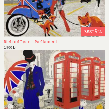
BESTÄLL
Richard Ryan – Parliament
2.900
kr