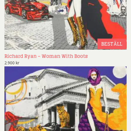
BESTÄLL
Richard Ryan – Woman With Boots
2.900
kr