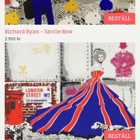
BESTÄLL
Richard Ryan – Savile Row
2.900
kr
BESTÄLL