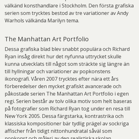
välkänd konsthandlare i Stockholm. Den första grafiska
serien som trycktes bestod av tre variationer av Andy
Warhols välkända Marilyn tema.
The Manhattan Art Portfolio
Dessa grafiska blad blev snabbt populära och Richard
Ryan insåg direkt hur det nyfunna uttrycket skulle
kunna utvecklats till något som sträckte sig längre än
till hyllningar och variationer av popkonstens
ikonografi. Våren 2007 trycktes efter nära ett års
förberedelser den mycket grafiskt avancerade och
påkostade serien The Manhattan Art Portfolio i egen
regi. Serien består av tolv olika motiv som helt baseras
på fotografier som Richard Ryan tog under en resa till
New York 2005. Dessa färgstarka, kontrastrika och
klassiska kompositioner bär tydlig prägel av sockriga
affischer från tidigt nittonhundratal såväl som
popkonst och måleri av den realistiska skolan.