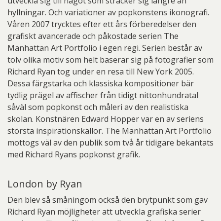
utveckla sig till något som sträcker sig längre än
hyllningar. Och variationer av popkonstens ikonografi.
Våren 2007 trycktes efter ett års förberedelser den
grafiskt avancerade och påkostade serien The
Manhattan Art Portfolio i egen regi. Serien består av
tolv olika motiv som helt baserar sig på fotografier som
Richard Ryan tog under en resa till New York 2005.
Dessa färgstarka och klassiska kompositioner bär
tydlig prägel av affischer från tidigt nittonhundratal
såväl som popkonst och måleri av den realistiska
skolan. Konstnären Edward Hopper var en av seriens
största inspirationskällor. The Manhattan Art Portfolio
mottogs väl av den publik som två år tidigare bekantats
med Richard Ryans popkonst grafik.
London by Ryan
Den blev så småningom också den brytpunkt som gav
Richard Ryan möjligheter att utveckla grafiska serier