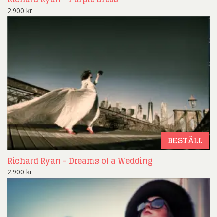
2.900
kr
BESTÄLL
Richard Ryan – Dreams of a Wedding
2.900
kr