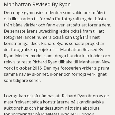
Manhattan Revised By Ryan
Den unge gymnasiestudenten som valde bort måleri
och illustration till förmån för fotografi tog det bästa
från båda världar och fann även ett sätt att förena dem.
De senaste årens utveckling ledde också fram till att
fotograferandet numera också kan utgå från helt
konstnärliga ideer. Richard Ryans senaste projekt är
det fotografiska projektet — Manhattan Revised By
Ryan. Med en modell samt dryga hundra kilo kläder och
rekvisita reste Richard Ryan tillbaka till Manhattan New
York i oktober 2016. Den nya fotoserien vrider sig runt
samma nav av skönhet, ikoner och förhöjd verklighet
som tidigare serier.
I övrigt kan också nämnas att Richard Ryan är en av de
mest frekvent sålda konstnärerna på skandinaviska
auktionshus och har dessutom nått sina absoluta
toppnoteringar på kvalitetsauktioner i London.