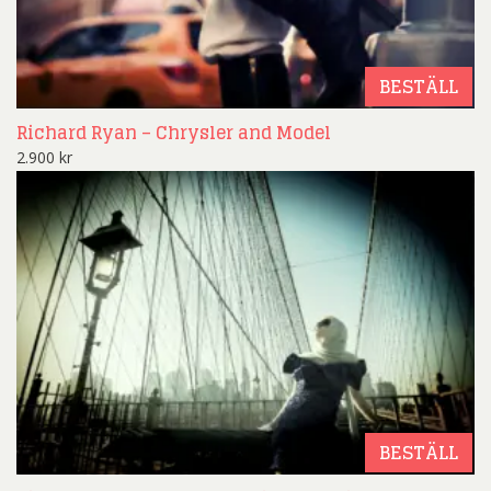
BESTÄLL
Richard Ryan – Chrysler and Model
2.900
kr
BESTÄLL