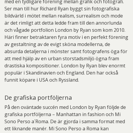
med en tydligare förening mellan grafik och fotografi.
Ser man till hur Richard Ryan byggt sin fotografiska
bildvärld i mötet mellan realism, surrealism och mode
är det rimligt att detta ledde fram till den annorlunda
och vågade portfolion London by Ryan som kom 2010.
Häri finner betraktaren fyra motiv i en perfekt förening
av gestaltning av de evigt sköna modellerna, de
absurda detaljerna i mönster samt fotografens öga för
att med hjälp av en urban storstadsmiljö ögna fram
drastiska kompositioner. London by Ryan blev enormt
populär i Skandinavien och England. Den har också
funnit köpare i USA och Ryssland.
De grafiska portföljerna
På den oväntade succén med London by Ryan följde de
grafiska portföljerna – Manhattan in fashion och Mi
Sono Perso a´Roma. De är gjorda i samma format med
ett liknande manér. Mi Sono Perso a Roma kan