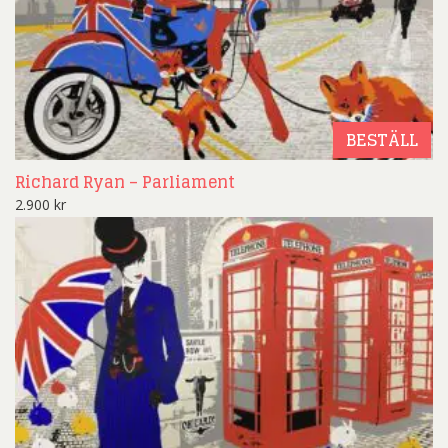
BESTÄLL
Richard Ryan – Parliament
2.900
kr