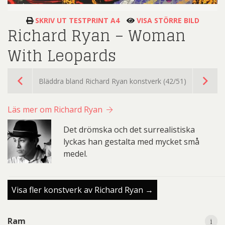
SKRIV UT TESTPRINT A4
VISA STÖRRE BILD
Richard Ryan – Woman
With Leopards
Bläddra bland Richard Ryan konstverk (42/51)
Läs mer om Richard Ryan
Det drömska och det surrealistiska
lyckas han gestalta med mycket små
medel.
Visa fler konstverk av Richard Ryan →
i
i
Ram