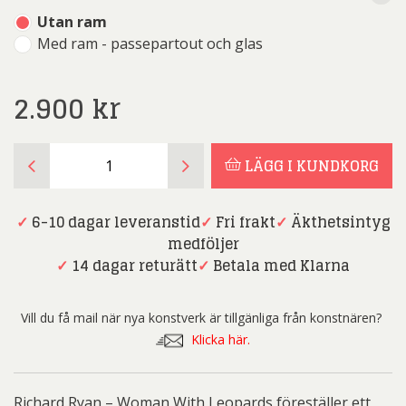
Utan ram
Med ram - passepartout och glas
2.900
kr
Richard
LÄGG I KUNDKORG
Ryan
-
Woman
✓
6-10 dagar leveranstid
✓
Fri frakt
✓
Äkthetsintyg
With
medföljer
Leopards
✓
14 dagar returätt
✓
Betala med Klarna
mängd
Vill du få mail när nya konstverk är tillgänliga från konstnären?
Klicka här.
Richard Ryan – Woman With Leopards föreställer ett