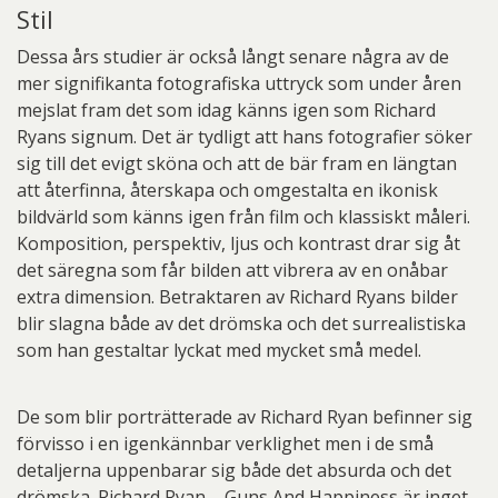
Stil
Dessa års studier är också långt senare några av de
mer signifikanta fotografiska uttryck som under åren
mejslat fram det som idag känns igen som Richard
Ryans signum. Det är tydligt att hans fotografier söker
sig till det evigt sköna och att de bär fram en längtan
att återfinna, återskapa och omgestalta en ikonisk
bildvärld som känns igen från film och klassiskt måleri.
Komposition, perspektiv, ljus och kontrast drar sig åt
det säregna som får bilden att vibrera av en onåbar
extra dimension. Betraktaren av Richard Ryans bilder
blir slagna både av det drömska och det surrealistiska
som han gestaltar lyckat med mycket små medel.
De som blir porträtterade av Richard Ryan befinner sig
förvisso i en igenkännbar verklighet men i de små
detaljerna uppenbarar sig både det absurda och det
drömska. Richard Ryan – Guns And Happiness är inget