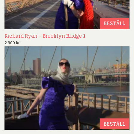
BESTÄLL
Richard Ryan – Brooklyn Bridge 1
2.900
kr
BESTÄLL