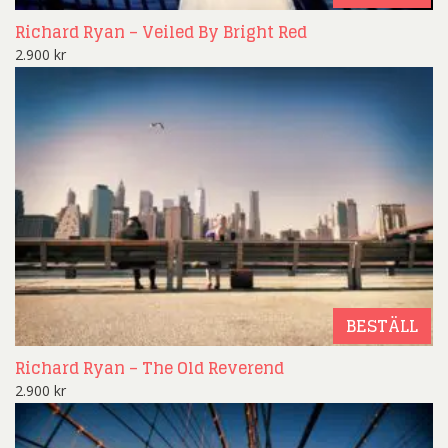
Richard Ryan – Veiled By Bright Red
2.900
kr
BESTÄLL
Richard Ryan – The Old Reverend
2.900
kr