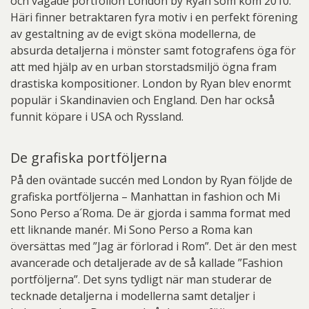
och vågade portfolion London by Ryan som kom 2010.
Häri finner betraktaren fyra motiv i en perfekt förening
av gestaltning av de evigt sköna modellerna, de
absurda detaljerna i mönster samt fotografens öga för
att med hjälp av en urban storstadsmiljö ögna fram
drastiska kompositioner. London by Ryan blev enormt
populär i Skandinavien och England. Den har också
funnit köpare i USA och Ryssland.
De grafiska portföljerna
På den oväntade succén med London by Ryan följde de
grafiska portföljerna – Manhattan in fashion och Mi
Sono Perso a´Roma. De är gjorda i samma format med
ett liknande manér. Mi Sono Perso a Roma kan
översättas med ”Jag är förlorad i Rom”. Det är den mest
avancerade och detaljerade av de så kallade ”Fashion
portföljerna”. Det syns tydligt när man studerar de
tecknade detaljerna i modellerna samt detaljer i