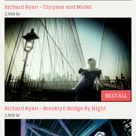
Richard Ryan – Chrysler and Model
2.900
kr
BESTÄLL
Richard Ryan – Brooklyn Bridge By Night
2.900
kr