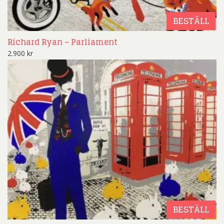
BESTÄLL
Richard Ryan – Parliament
2.900
kr
BESTÄLL