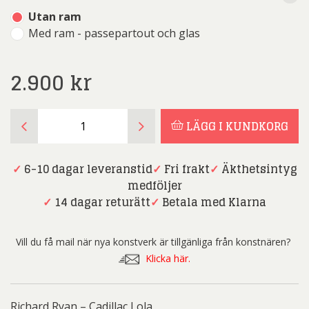
Utan ram
Med ram - passepartout och glas
2.900
kr
Richard
LÄGG I KUNDKORG
Ryan
-
Fotokonst
✓
6-10 dagar leveranstid
✓
Fri frakt
✓
Äkthetsintyg
-
medföljer
Cadillac
✓
14 dagar returätt
✓
Betala med Klarna
Lola
mängd
Vill du få mail när nya konstverk är tillgänliga från konstnären?
Klicka här.
Richard Ryan – Cadillac Lola.