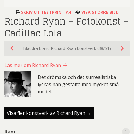
SKRIV UT TESTPRINT A4
VISA STÖRRE BILD
Richard Ryan – Fotokonst –
Cadillac Lola
Bläddra bland Richard Ryan konstverk (38/51)
Läs mer om Richard Ryan
Det drömska och det surrealistiska
lyckas han gestalta med mycket små
medel.
Visa fler konstverk av Richard Ryan →
i
i
Ram