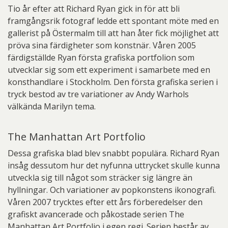
Tio år efter att Richard Ryan gick in för att bli
framgångsrik fotograf ledde ett spontant möte med en
gallerist på Östermalm till att han åter fick möjlighet att
pröva sina färdigheter som konstnär. Våren 2005
färdigställde Ryan första grafiska portfolion som
utvecklar sig som ett experiment i samarbete med en
konsthandlare i Stockholm. Den första grafiska serien i
tryck bestod av tre variationer av Andy Warhols
välkända Marilyn tema.
The Manhattan Art Portfolio
Dessa grafiska blad blev snabbt populära. Richard Ryan
insåg dessutom hur det nyfunna uttrycket skulle kunna
utveckla sig till något som sträcker sig längre än
hyllningar. Och variationer av popkonstens ikonografi.
Våren 2007 trycktes efter ett års förberedelser den
grafiskt avancerade och påkostade serien The
Manhattan Art Portfolio i egen regi. Serien består av