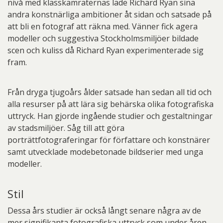
nivå med klasskamraternas lade Richard Ryan sina
andra konstnärliga ambitioner åt sidan och satsade på
att bli en fotograf att räkna med. Vänner fick agera
modeller och suggestiva Stockholmsmiljöer bildade
scen och kuliss då Richard Ryan experimenterade sig
fram.
Från dryga tjugoårs ålder satsade han sedan all tid och
alla resurser på att lära sig behärska olika fotografiska
uttryck. Han gjorde ingående studier och gestaltningar
av stadsmiljöer. Såg till att göra
porträttfotograferingar för författare och konstnärer
samt utvecklade modebetonade bildserier med unga
modeller.
Stil
Dessa års studier är också långt senare några av de
mer signifikanta fotografiska uttryck som under åren