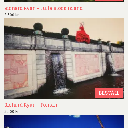
Richard Ryan – Julia Block Island
3.500
kr
BESTÄLL
Richard Ryan – Fontän
3.500
kr