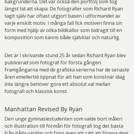
bakgrunderna. Det var också den portfölj som tog
längst tid att skapa. De fotografier som Richard Ryan
tagit själv har oftast utgjort basen i utformandet av
varje enskilt motiv. I många fall fick motiven finna sin
form med hjälp av olika bildkällor som bidragit till en
komposition som känns både självklar och naturlig.
Det är i skrivande stund 25 år sedan Richard Ryan blev
publicerad som fotograf för första gången.
Framgångarna med de grafiska serierna har de senaste
åren emellertid öppnat för att han som konstnär idag
inte längre behöver göra ett absolut val mellan
fotografi och klassisk konst.
Manhattan Revised By Ryan
Den unge gymnasiestudenten som valde bort måleri
och illustration till förmån för fotografi tog det bästa
från båda världar och fann även ett sätt att förena dem.