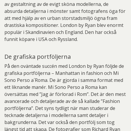
av gestaltning av de evigt sköna modellerna, de
absurda detaljerna i mönster samt fotografens öga för
att med hjälp av en urban storstadsmiljö ögna fram
drastiska kompositioner. London by Ryan blev enormt
populär i Skandinavien och England. Den har också
funnit köpare i USA och Ryssland.
De grafiska portföljerna
På den oväntade succén med London by Ryan följde de
grafiska portföljerna – Manhattan in fashion och Mi
Sono Perso a´Roma. De är gjorda i samma format med
ett liknande manér. Mi Sono Perso a Roma kan
översättas med ”Jag är förlorad i Rom”. Det är den mest
avancerade och detaljerade av de så kallade ”Fashion
portföljerna”. Det syns tydligt när man studerar de
tecknade detaljerna i modellerna samt detaljer i
bakgrunderna. Det var också den portfölj som tog
längst tid att skapa. De fotografier som Richard Ryan