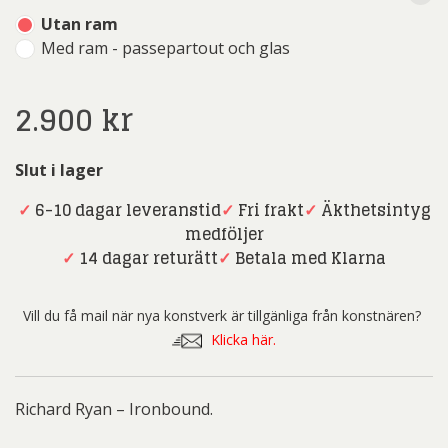
Utan ram
Med ram - passepartout och glas
2.900
kr
Slut i lager
✓
6-10 dagar leveranstid
✓
Fri frakt
✓
Äkthetsintyg
medföljer
✓
14 dagar returätt
✓
Betala med Klarna
Vill du få mail när nya konstverk är tillgänliga från konstnären?
Klicka här.
Richard Ryan – Ironbound.