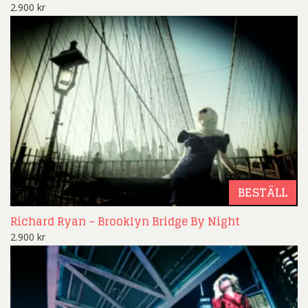
2.900
kr
BESTÄLL
Richard Ryan – Brooklyn Bridge By Night
2.900
kr