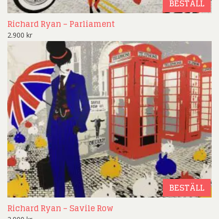
BESTÄLL
Richard Ryan – Parliament
2.900
kr
BESTÄLL
Richard Ryan – Savile Row