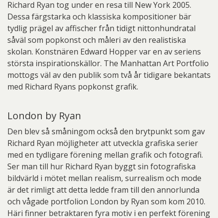
Richard Ryan tog under en resa till New York 2005.
Dessa färgstarka och klassiska kompositioner bär
tydlig prägel av affischer från tidigt nittonhundratal
såväl som popkonst och måleri av den realistiska
skolan. Konstnären Edward Hopper var en av seriens
största inspirationskällor. The Manhattan Art Portfolio
mottogs väl av den publik som två år tidigare bekantats
med Richard Ryans popkonst grafik.
London by Ryan
Den blev så småningom också den brytpunkt som gav
Richard Ryan möjligheter att utveckla grafiska serier
med en tydligare förening mellan grafik och fotografi.
Ser man till hur Richard Ryan byggt sin fotografiska
bildvärld i mötet mellan realism, surrealism och mode
är det rimligt att detta ledde fram till den annorlunda
och vågade portfolion London by Ryan som kom 2010.
Häri finner betraktaren fyra motiv i en perfekt förening