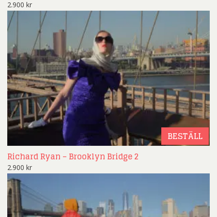
2.900
kr
BESTÄLL
Richard Ryan – Brooklyn Bridge 2
2.900
kr