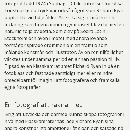
fotograf född 1974 i Santiago, Chile. Intresset för olika
konstnärliga uttryck var också något som Richard Ryan
upptäckte vid tidig ålder. Att söka sig till måleri och
teckning som huvudämnen i gymnasiet blev därmed en
naturlig följd av detta. Som elev på Södra Latin i
Stockholm och även i mötet med andra lovande
förmågor spirade drömmen om en framtid som
målande konstnär och illustratör. Av en ren tillfällighet
väcktes under samma period en annan passion till liv.
Tipsad av en klasskamrat smet Richard Ryan in på en
fotoklass och fastnade samtidigt mer eller mindre
omedelbart för magin i att fotografera och framkalla
egna fotografier.
En fotograf att räkna med
Ivrig att utveckla och därmed kunna skapa fotografier i
nivå med klasskamraternas lade Richard Ryan sina
andra konstnärliga ambitioner åt sidan och satsade på