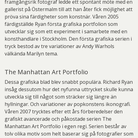
framgångsrik fotograf ledde ett spontant möte med en
gallerist på Östermalm till att han åter fick möjlighet att
pröva sina färdigheter som konstnär. Våren 2005
färdigställde Ryan första grafiska portfolion som
utvecklar sig som ett experiment i samarbete med en
konsthandlare i Stockholm. Den första grafiska serien i
tryck bestod av tre variationer av Andy Warhols
välkända Marilyn tema.
The Manhattan Art Portfolio
Dessa grafiska blad blev snabbt populära. Richard Ryan
insåg dessutom hur det nyfunna uttrycket skulle kunna
utveckla sig till något som sträcker sig längre än
hyllningar. Och variationer av popkonstens ikonografi.
Våren 2007 trycktes efter ett års förberedelser den
grafiskt avancerade och påkostade serien The
Manhattan Art Portfolio i egen regi. Serien består av
tolv olika motiv som helt baserar sig på fotografier som