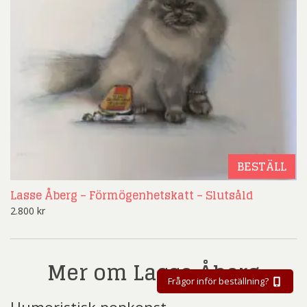
BESTÄLL
Lasse Åberg – Förmögenhetskatt – Slutsåld
2.800
kr
Mer om Lasse Åberg
Frågor inför beställning?