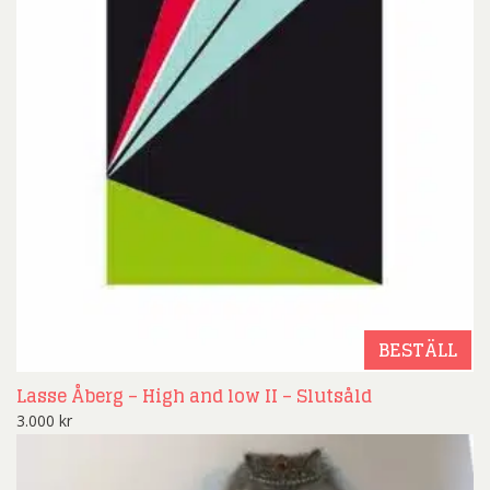
BESTÄLL
Lasse Åberg – High and low II – Slutsåld
3.000
kr