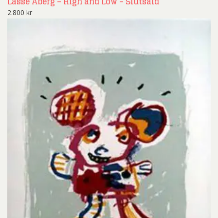
Lasse Åberg – High and Low – Slutsåld
2.800
kr