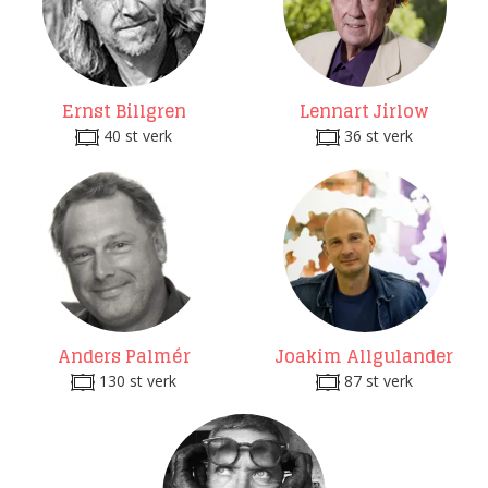
Ernst Billgren
Lennart Jirlow
40 st verk
36 st verk
Anders Palmér
Joakim Allgulander
130 st verk
87 st verk