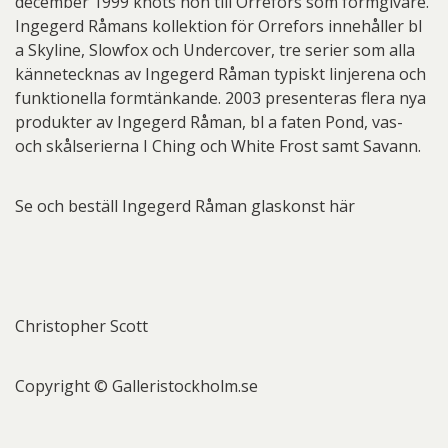
december 1999 knöts hon till Orrefors som formgivare.
Ingegerd Råmans kollektion för Orrefors innehåller bl
a Skyline, Slowfox och Undercover, tre serier som alla
kännetecknas av Ingegerd Råman typiskt linjerena och
funktionella formtänkande. 2003 presenteras flera nya
produkter av Ingegerd Råman, bl a faten Pond, vas-
och skålserierna I Ching och White Frost samt Savann.
Se och beställ Ingegerd Råman glaskonst här
Christopher Scott
Copyright © Galleristockholm.se