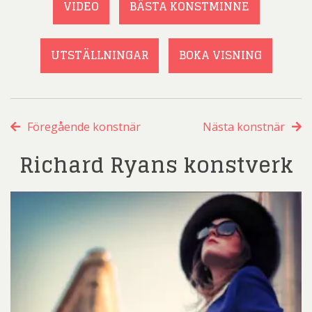
VIDEO
BÄSTA KONSTMINNE
UTSTÄLLNINGAR
BOKA VISNING
Föregående konstnär
Nästa konstnär
Richard Ryans konstverk