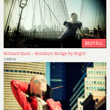
BESTÄLL
Richard Ryan – Brooklyn Bridge By Night
2.900
kr