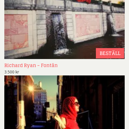
BESTÄLL
Richard Ryan – Fontän
3.500
kr