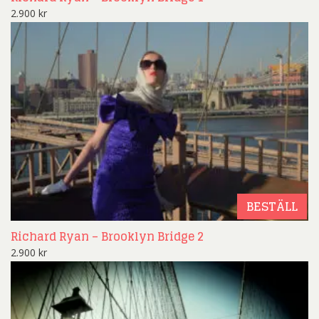
2.900
kr
BESTÄLL
Richard Ryan – Brooklyn Bridge 2
2.900
kr