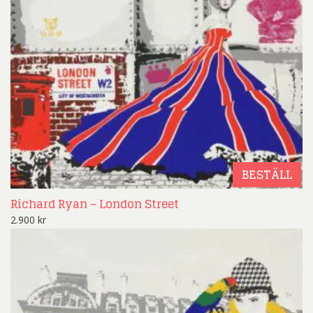
BESTÄLL
Richard Ryan – London Street
2.900
kr