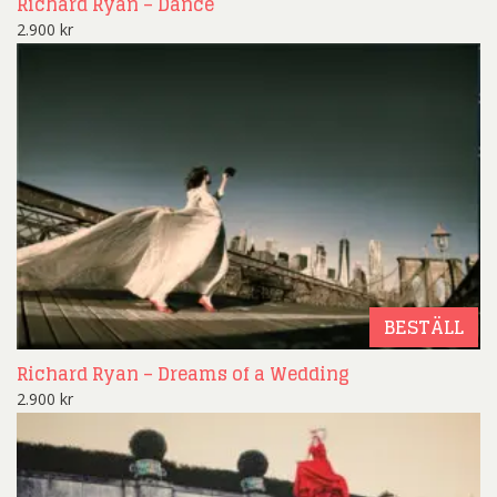
Richard Ryan – Dance
2.900
kr
BESTÄLL
Richard Ryan – Dreams of a Wedding
2.900
kr