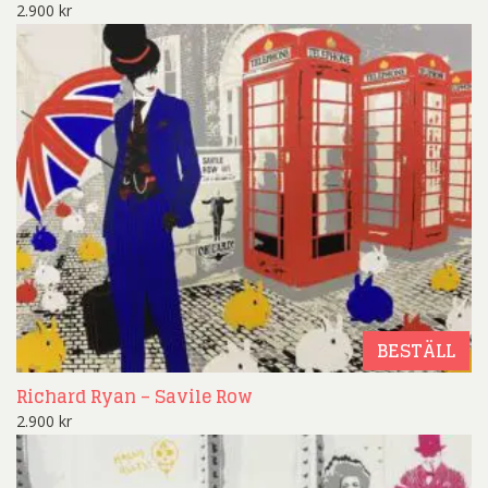
2.900
kr
BESTÄLL
Richard Ryan – Savile Row
2.900
kr