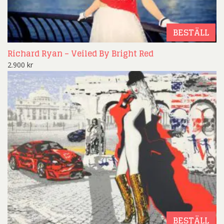
BESTÄLL
Richard Ryan – Veiled By Bright Red
2.900
kr
BESTÄLL