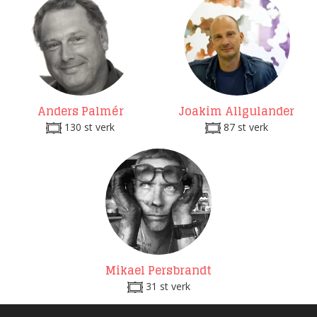
Anders Palmér
Joakim Allgulander
130 st verk
87 st verk
Mikael Persbrandt
31 st verk