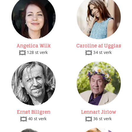
Angelica Wiik
Caroline af Ugglas
128 st verk
34 st verk
Ernst Billgren
Lennart Jirlow
40 st verk
36 st verk