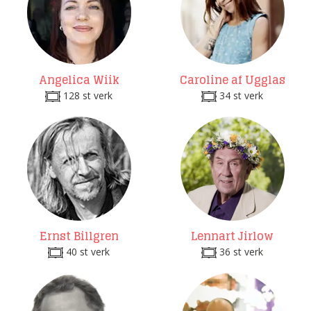
Angelica Wiik
Caroline af Ugglas
128 st verk
34 st verk
Ernst Billgren
Lennart Jirlow
40 st verk
36 st verk