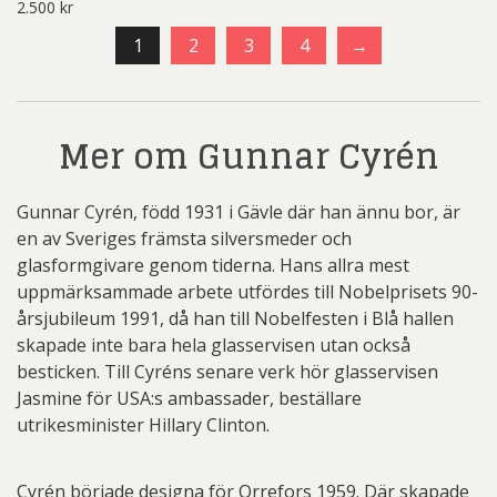
2.500
kr
1
2
3
4
→
Mer om Gunnar Cyrén
Gunnar Cyrén, född 1931 i Gävle där han ännu bor, är
en av Sveriges främsta silversmeder och
glasformgivare genom tiderna. Hans allra mest
uppmärksammade arbete utfördes till Nobelprisets 90-
årsjubileum 1991, då han till Nobelfesten i Blå hallen
skapade inte bara hela glasservisen utan också
besticken. Till Cyréns senare verk hör glasservisen
Jasmine för USA:s ambassader, beställare
utrikesminister Hillary Clinton.
Cyrén började designa för Orrefors 1959. Där skapade