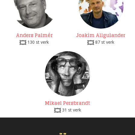
Anders Palmér
Joakim Allgulander
130 st verk
87 st verk
Mikael Persbrandt
31 st verk