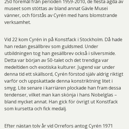
250 föremål från perioden 1959-2010, de flesta ägda av
museet som stöttas av bland annat Gävle Musei
vänner, och förstås av Cyrén med hans blomstrande
verksamhet.
Vid 22 kom Cyrén in på Konstfack i Stockholm. Då hade
han redan gesällbrev som guldsmed. Under
utbildningen tog han gesällbrev också i silversmide.
Detta var början av 50-talet och det trendiga var
medeltiden och exotiska kulturer. Jugend var under
denna tid ett skällsord, Cyrén förstod själv aldrig riktigt
varför och uppskattade denna konstriktning litet i
smyg. Lite senare i karriären plockade han fram dessa
tendenser, vilket man kan skönja i hans Nobelglas –
bland mycket annat. Han gick för övrigt ut Konstfack
som kursetta och fick medalj.
Efter nästan tolv år vid Orrefors antog Cyrén 1971