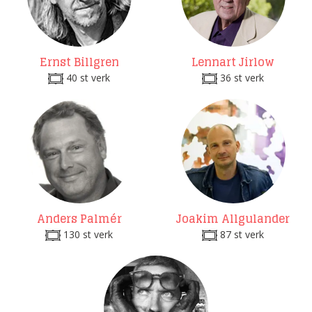
Ernst Billgren
Lennart Jirlow
40 st verk
36 st verk
Anders Palmér
Joakim Allgulander
130 st verk
87 st verk