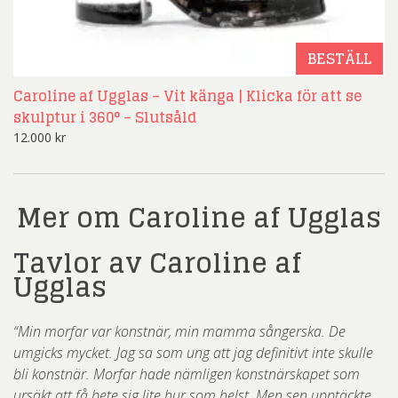
BESTÄLL
Caroline af Ugglas – Vit känga | Klicka för att se
skulptur i 360° – Slutsåld
12.000
kr
Mer om Caroline af Ugglas
Tavlor av Caroline af
Ugglas
“Min morfar var konstnär, min mamma sångerska. De
umgicks mycket. Jag sa som ung att jag definitivt inte skulle
bli konstnär. Morfar hade nämligen konstnärskapet som
ursäkt att få bete sig lite hur som helst. Men sen upptäckte