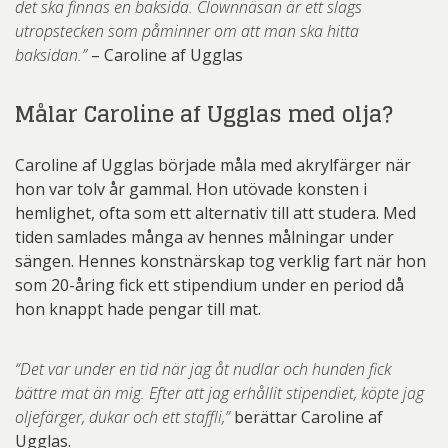
det ska finnas en baksida. Clownnäsan är ett slags
utropstecken som påminner om att man ska hitta
baksidan.”
– Caroline af Ugglas
Målar Caroline af Ugglas med olja?
Caroline af Ugglas började måla med akrylfärger när
hon var tolv år gammal. Hon utövade konsten i
hemlighet, ofta som ett alternativ till att studera. Med
tiden samlades många av hennes målningar under
sängen. Hennes konstnärskap tog verklig fart när hon
som 20-åring fick ett stipendium under en period då
hon knappt hade pengar till mat.
“Det var under en tid när jag åt nudlar och hunden fick
bättre mat än mig. Efter att jag erhållit stipendiet, köpte jag
oljefärger, dukar och ett staffli,”
berättar Caroline af
Ugglas.