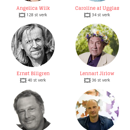
Angelica Wiik
Caroline af Ugglas
128 st verk
34 st verk
Ernst Billgren
Lennart Jirlow
40 st verk
36 st verk