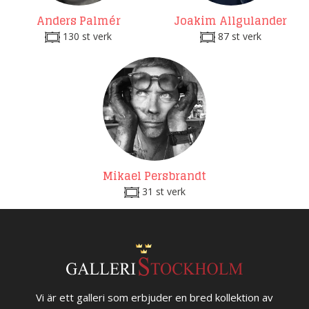
Anders Palmér
Joakim Allgulander
130 st verk
87 st verk
Mikael Persbrandt
31 st verk
Vi är ett galleri som erbjuder en bred kollektion av