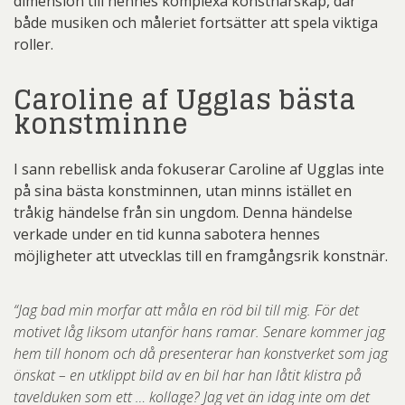
dimension till hennes komplexa konstnärskap, där
både musiken och måleriet fortsätter att spela viktiga
roller.
Caroline af Ugglas bästa
konstminne
I sann rebellisk anda fokuserar Caroline af Ugglas inte
på sina bästa konstminnen, utan minns istället en
tråkig händelse från sin ungdom. Denna händelse
verkade under en tid kunna sabotera hennes
möjligheter att utvecklas till en framgångsrik konstnär.
“Jag bad min morfar att måla en röd bil till mig. För det
motivet låg liksom utanför hans ramar. Senare kommer jag
hem till honom och då presenterar han konstverket som jag
önskat – en utklippt bild av en bil har han låtit klistra på
tavelduken som ett … kollage? Jag vet än idag inte om det