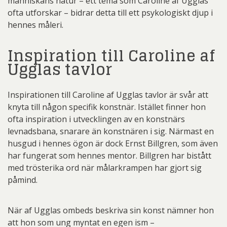
människans natur – ett tema som Caroline af Ugglas
ofta utforskar – bidrar detta till ett psykologiskt djup i
hennes måleri.
Inspiration till Caroline af
Ugglas tavlor
Inspirationen till Caroline af Ugglas tavlor är svår att
knyta till någon specifik konstnär. Istället finner hon
ofta inspiration i utvecklingen av en konstnärs
levnadsbana, snarare än konstnären i sig. Närmast en
husgud i hennes ögon är dock Ernst Billgren, som även
har fungerat som hennes mentor. Billgren har bistått
med trösterika ord när målarkrampen har gjort sig
påmind.
När af Ugglas ombeds beskriva sin konst nämner hon
att hon som ung myntat en egen ism –