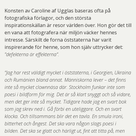
Konsten av Caroline af Ugglas baseras ofta på
fotografiska förlagor, och den största
inspirationskällan är resor världen över. Hon gör det till
en vana att fotografera när miljön väcker hennes
intresse. Särskilt de forna öststaterna har varit
inspirerande för henne, som hon själv uttrycker det:
”defekterna är effekterna”.
“Jag har rest väldigt mycket i öststaterna, i Georgien, Ukraina
och Rumänien bland annat. Människorna lever – det finns
inte så mycket clownnäsa där. Stockholm funkar inte som
poesi i bildform för mig. Det är så klart snyggt och så vidare,
men det ger inte så mycket. Tidigare hade jag en svart bok
som jag skrev ned i. Gå förbi en uteliggare. Och en svart
klocka. Och tillsammans blir det en tavla. En smula ironi,
bitterhet och ångest. Det ska vara någon slags poesi i
bilden. Det ska se glatt och härligt ut, fint att titta på, men