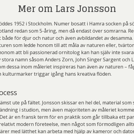
Mer om Lars Jonsson
öddes 1952 i Stockholm. Numer bosatt i Hamra socken på s
Gotland redan som 5-åring, men då endast över somrarna. R
t både för djur och natur och även avbildandet av desamma.
uren som ledde honom till att måla av naturen eller, tvärtom
honom att bli passionerad ornitolog kan han själv inte svara
v stora namn såsom Anders Zorn, John Singer Sargent och L
om dessa inom måleriet inspireras han även av naturen – fågl
 kulturmarker triggar igång hans kreativa flöden.
rocess
rämst ute på fältet. Jonsson skissar en hel del, material som
ndning i studion, men även majoriteten av måleriet kommer ti
. Det är en fransk term för en praktik som går tillbaka ett pa
 relativt modern företeelse, men något som förmodligen all
ärer med lätthet kan arbeta med hjälp av kameror och dator