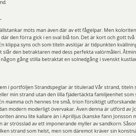
nd.
r
vällstankar möts man även där av ett fågelpar. Men koloriten
är den förra gick i en sval blå ton. Det är kort och gott två 
En klippa syns och som titeln avslöjar är tidpunkten kvällnin
 slår den betraktaren med dess perfekta valörmåleri. Åtmi
någon gång stilla betraktat en solnedgång i svenskt kustla
em i portföljen Strandspeglar är titulerad Vår strand, titeln 
ller min strand utan den lilla fjädertäckta familjeenhet som 
En mamma och hennes tre små, trion försiktigt utforskande
an modern moderligt övervakar. Även denna är utförd av 
oloriten ännu lite kallare än i Aprilljus (kanske fann Jonsson 
 är strösslad av ett imponerande myller av sandkorn. Såsom
ilken strand som helst, men som däremot kräver sin konstnä