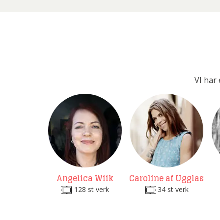
VI har 
Angelica Wiik
Caroline af Ugglas
128 st verk
34 st verk