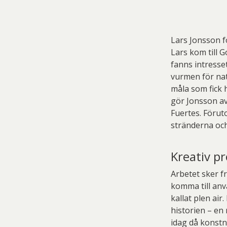
Lars Jonsson f
Lars kom till 
fanns intresse
vurmen för nat
måla som fick 
gör Jonsson a
Fuertes. Förut
stränderna och
Kreativ p
Arbetet sker f
komma till anvä
kallat plen air
historien – en
idag då konstn