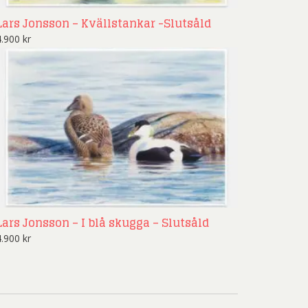
nd Svensson
Sandra Steen
Lars Jonsson – Kvällstankar -Slutsåld
fan Wentzel
Stig Lindberg
4.900
kr
anne Nessim
Sven Lidberg
ö Edelmann
Olle Olson Hagalund
Lars Jonsson – I blå skugga – Slutsåld
4.900
kr