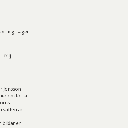
för mig, säger
rtfölj
för Jonsson
nner om förra
Zorns
h vatten är
r
 bildar en