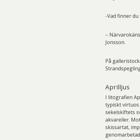
-Vad finner du 
– Närvarokänsl
Jonsson.
På galleristock
Strandspegling
Aprilljus
I litografien A
typiskt virtuo
sekelskiftets 
akvareller. Mo
skissartat, im
genomarbetade.