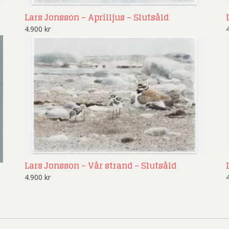
ard Ryan
Rickard Ölander
Rola
Lars Jonsson – Aprilljus – Slutsåld
a Flodén
Sara Woodrow
Ste
4.900
kr
g Laurin
Siri Carlén
Suz
ripenholm
Ulrica Hydman Vallien
Yrj
ta Pozder
Åsa Jungnelius
Lars Jonsson – Vår strand – Slutsåld
4.900
kr