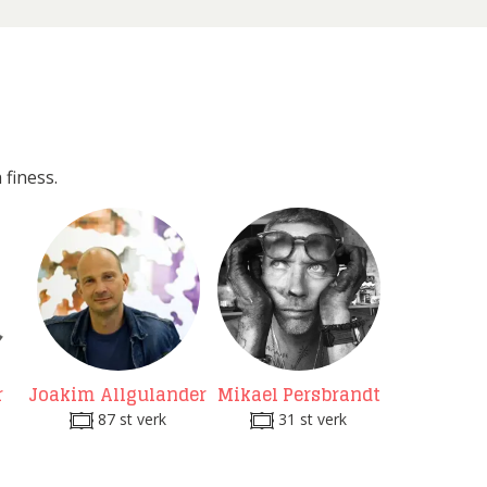
 finess.
r
Joakim Allgulander
Mikael Persbrandt
87 st verk
31 st verk