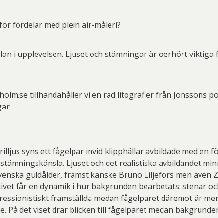
för fördelar med plein air-måleri?
an i upplevelsen. Ljuset och stämningar är oerhört viktiga 
holm.se tillhandahåller vi en rad litografier från Jonssons po
ar.
prilljus syns ett fågelpar invid klipphällar avbildade med en 
s stämningskänsla. Ljuset och det realistiska avbildandet mi
svenska guldålder, främst kanske Bruno Liljefors men även 
tivet får en dynamik i hur bakgrunden bearbetats: stenar oc
pressionistiskt framställda medan fågelparet däremot är me
 På det viset drar blicken till fågelparet medan bakgrunden