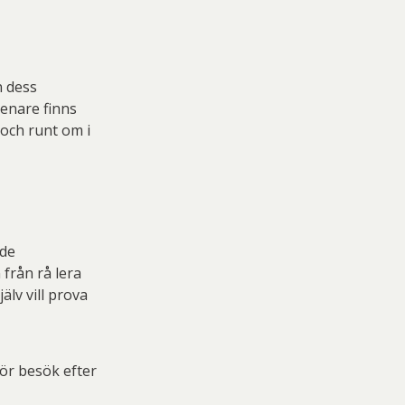
 Thelander
Plura Jonsson
nd Svensson
Sandra Steen
fan Wentzel
Stig Lindberg
n dess
senare finns
anne Nessim
Sven Lidberg
 och runt om i
ö Edelmann
Olle Olson Hagalund
ade
 från rå lera
älv vill prova
ör besök efter