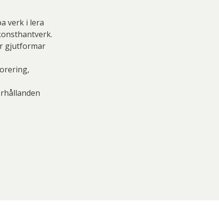
a verk i lera
 konsthantverk.
r gjutformar
orering,
örhållanden