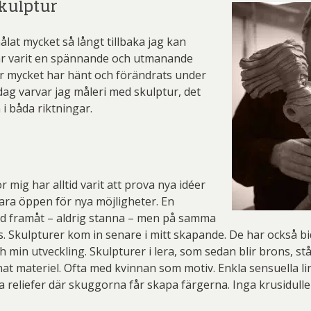
Skulptur
 Lidberg
Stig Laurin
S
 Savchenko
Einar Jolin
Erik
målat mycket så långt tillbaka jag kan
ydman Vallien
Yrjö Edelmann
Zum
 Billgren
Ewa Sibilska
Fr
ar varit en spännande och utmanande
rian Nilsson
Gunnar Cyrén
Gu
r mycket har hänt och förändrats under
dag varvar jag måleri med skulptur, det
erd Råman
Isaac Grünewald
Ja
 i båda riktningar.
te Karsten
Joakim Allgulander
s Fredén
Josefina Wendel Carlsson
Karin P
l Engman
Lars Jonsson
La
 mig har alltid varit att prova nya idéer
vara öppen för nya möjligheter. En
rt Jirlow
Leif-Erik Nygårds
Lud
ltid framåt – aldrig stanna – men på samma
. Skulpturer kom in senare i mitt skapande. De har också b
n Lindahl
Maria Larkman
Mart
h min utveckling. Skulpturer i lera, som sedan blir brons, stå
 Persbrandt
Niclas G Thalberg
P
nat materiel. Ofta med kvinnan som motiv. Enkla sensuella li
a reliefer där skuggorna får skapa färgerna. Inga krusidulle
r Nylén
Peter Dahl
P