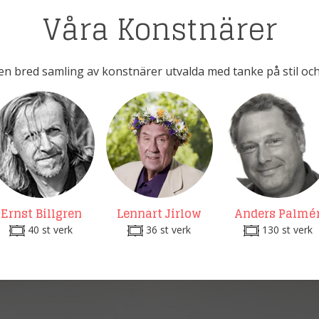
Våra Konstnärer
en bred samling av konstnärer utvalda med tanke på stil och
Ernst Billgren
Lennart Jirlow
Anders Palmé
40 st verk
36 st verk
130 st verk