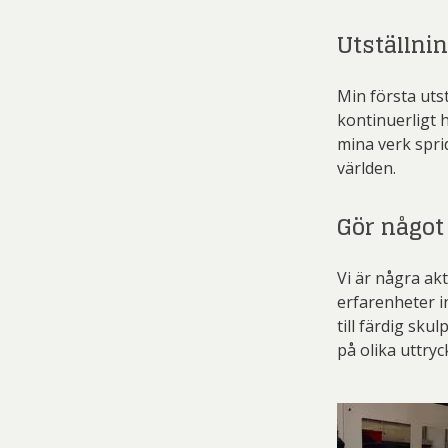
Pett
Utställni
Rich
Sar
Min första utst
kontinuerligt 
Sti
mina verk spri
Ulf G
världen.
Zumre
Gör något
Vi är några ak
erfarenheter i
till färdig sku
på olika uttryc