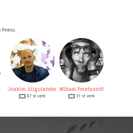
 finess.
r
Joakim Allgulander
Mikael Persbrandt
87 st verk
31 st verk