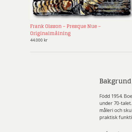
Li
Carolin
Carl
Frank Olsson – Presque Nue –
Conny
Ernst
Originalmålning
44.000
kr
G.A-N (
Jeanet
Ni
Josefina W
Jo
Mikael
Josefina W
Olle Ol
Bakgrund
Las
Christ
Pete
Martin
Född 1954. Boe
Sar
under 70-talet.
Pe
måleri och sku
Övriga
Pett
Olj
praktisk funkti
Ricka