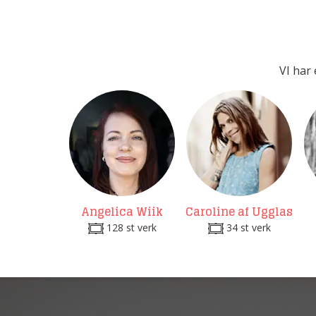
VI har 
Angelica Wiik
Caroline af Ugglas
128 st verk
34 st verk