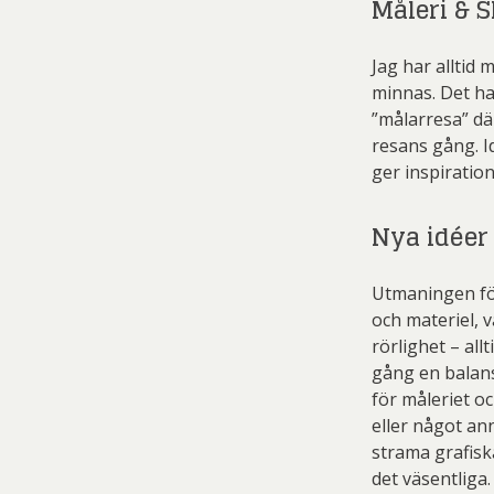
Måleri & 
Sven
Dmitry
Jag har alltid 
Ulrica H
Ernst
minnas. Det h
Gösta Ad
”målarresa” dä
resans gång. I
Ingeg
ger inspiration
Jeanet
Nya idéer
Jona
Kjel
Utmaningen för
och materiel, 
Lenna
rörlighet – al
gång en balans
Mali
för måleriet oc
Mikael
eller något an
strama grafisk
Pe
det väsentliga.