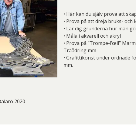
• Här kan du själv prova att skap
• Prova på att dreja bruks- och
• Lär dig grunderna hur man gö
• Måla i akvarell och akryl
• Prova på ”Trompe-l’œil” Marm
Träådring mm
• Grafittikonst under ordnade f
mm.
Dalarö 2020