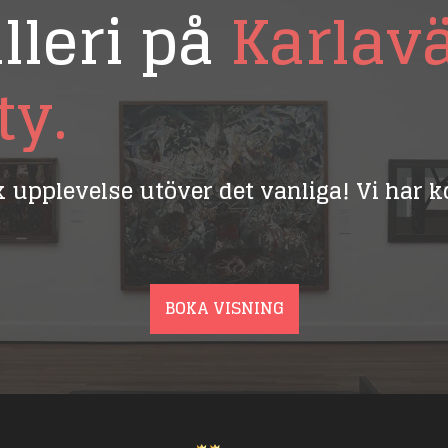
lleri på
Karlav
ty.
ik upplevelse utöver det vanliga! Vi har
BOKA VISNING