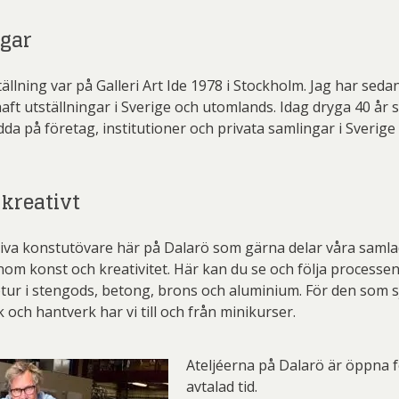
er Thoen
Philip Von Schantz
PG
ngar
ard Ryan
Rickard Ölander
Rola
a Flodén
Sara Woodrow
Ste
ällning var på Galleri Art Ide 1978 i Stockholm. Jag har seda
haft utställningar i Sverige och utomlands. Idag dryga 40 år 
g Laurin
Siri Carlén
Suz
dda på företag, institutioner och privata samlingar i Sverige
ripenholm
Ulrica Hydman Vallien
Yrj
ta Pozder
Åsa Jungnelius
 kreativt
tiva konstutövare här på Dalarö som gärna delar våra saml
nom konst och kreativitet. Här kan du se och följa processen
lptur i stengods, betong, brons och aluminium. För den som sj
k och hantverk har vi till och från minikurser.
Ateljéerna på Dalarö är öppna f
avtalad tid.