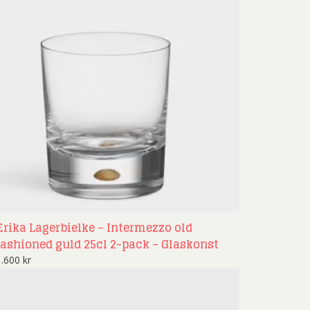
Erika Lagerbielke – Intermezzo old
fashioned guld 25cl 2-pack – Glaskonst
1.600
kr