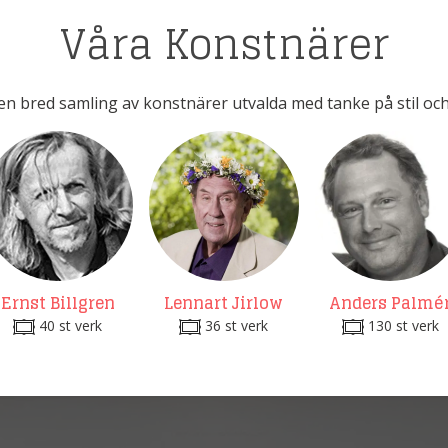
Våra Konstnärer
en bred samling av konstnärer utvalda med tanke på stil och
Ernst Billgren
Lennart Jirlow
Anders Palmé
40 st verk
36 st verk
130 st verk