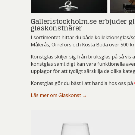
Josefina W
Jo
Ernst
Lena
Mikael
Galleristockholm.se erbjuder gl
Josefina W
Gösta Ad
Olle Ol
glaskonstnärer
Las
Ingeg
Pete
Blomqvis
I sortimentet hittar du både kollektionsglas/se
Martin
Jeanet
Målerås, Orrefors och Kosta Boda över 500 kr
Sar
Pe
Jona
Konstglas skiljer sig från bruksglas på så vi
Övriga
konstglas samtidigt kan vara funktionella äv
Pett
Olj
Kjel
upplagor för att tydligt särskilja de olika kate
Ricka
Lenna
Konstglas gör du bäst i att handla hos oss på
Sven
Mali
Läs mer om Glaskonst →
Ulrica H
Mikael
Pe
Pett