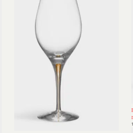
ard Ryan
Rickard Ölander
Rola
a Flodén
Sara Woodrow
Ste
g Laurin
Siri Carlén
Suz
ripenholm
Ulrica Hydman Vallien
Yrj
ta Pozder
Åsa Jungnelius