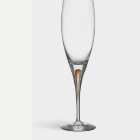
Rich
Sar
Sti
Ulf G
Zumre