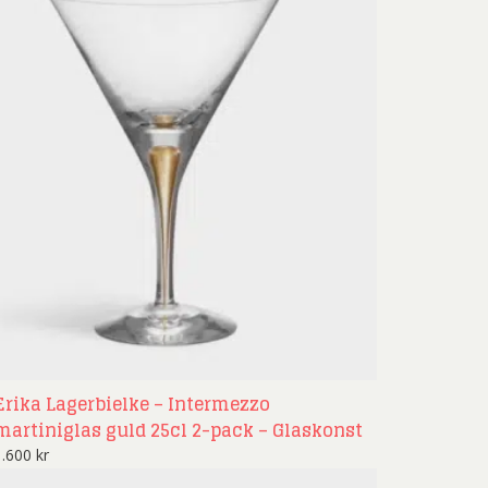
nd Svensson
Sandra Steen
fan Wentzel
Stig Lindberg
anne Nessim
Sven Lidberg
ö Edelmann
Olle Olson Hagalund
Erika Lagerbielke – Intermezzo
martiniglas guld 25cl 2-pack – Glaskonst
1.600
kr