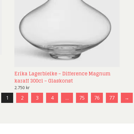
Erika Lagerbielke – Difference Magnum
karaff 300cl – Glaskonst
2.750
kr
1
2
3
4
…
75
76
77
→