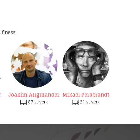
 finess.
r
Joakim Allgulander
Mikael Persbrandt
87 st verk
31 st verk