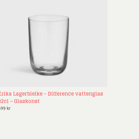
Erika Lagerbielke – Difference vattenglas
32cl – Glaskonst
699
kr