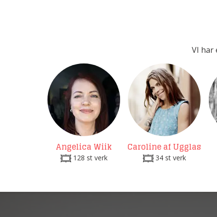
VI har 
Angelica Wiik
Caroline af Ugglas
128 st verk
34 st verk