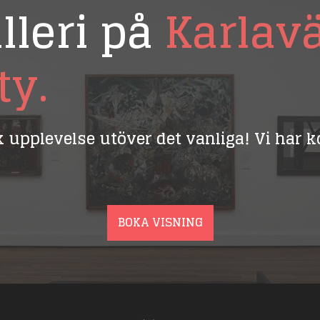
lleri på
Karlav
ty.
ik upplevelse utöver det vanliga! Vi har
BOKA VISNING