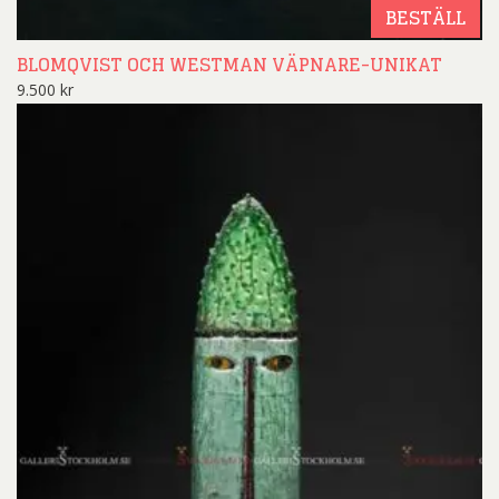
BESTÄLL
BLOMQVIST OCH WESTMAN VÄPNARE-UNIKAT
9.500
kr