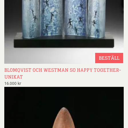
BESTÄLL
BLOMQVIST OCH WESTMAN SO HAPPY TOGETHER-
UNIKAT
16.000
kr