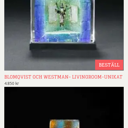
BESTÄLL
BLOMQVIST OCH WESTMAN- LIVINGROOM-UNIKAT
4.850
kr