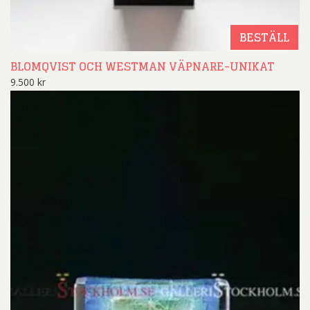
BESTÄLL
BLOMQVIST OCH WESTMAN VÄPNARE-UNIKAT
9.500
kr