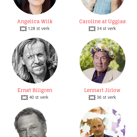
Angelica Wiik
Caroline af Ugglas
128 st verk
34 st verk
Ernst Billgren
Lennart Jirlow
40 st verk
36 st verk