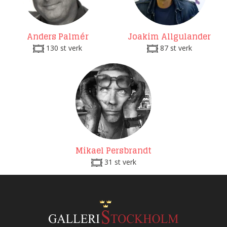
Anders Palmér
Joakim Allgulander
130 st verk
87 st verk
Mikael Persbrandt
31 st verk