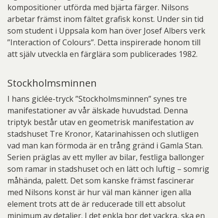
kompositioner utförda med bjärta färger. Nilsons
arbetar främst inom fältet grafisk konst. Under sin tid
som student i Uppsala kom han över Josef Albers verk
”Interaction of Colours”. Detta inspirerade honom till
att själv utveckla en färglära som publicerades 1982.
Stockholmsminnen
I hans giclée-tryck ”Stockholmsminnen” synes tre
manifestationer av vår älskade huvudstad. Denna
triptyk består utav en geometrisk manifestation av
stadshuset Tre Kronor, Katarinahissen och slutligen
vad man kan förmoda är en trång gränd i Gamla Stan.
Serien präglas av ett myller av bilar, festliga ballonger
som ramar in stadshuset och en lätt och luftig – somrig
måhända, palett. Det som kanske främst fascinerar
med Nilsons konst är hur väl man känner igen alla
element trots att de är reducerade till ett absolut
minimum av detaljer. I det enkla bor det vackra, ska en