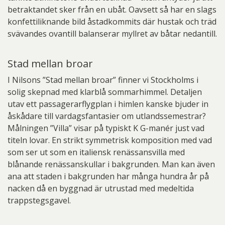
betraktandet sker från en ubåt. Oavsett så har en slags
konfettiliknande bild åstadkommits där hustak och träd
svävandes ovantill balanserar myllret av båtar nedantill.
Stad mellan broar
I Nilsons ”Stad mellan broar” finner vi Stockholms i
solig skepnad med klarblå sommarhimmel. Detaljen
utav ett passagerarflygplan i himlen kanske bjuder in
åskådare till vardagsfantasier om utlandssemestrar?
Målningen ”Villa” visar på typiskt K G-manér just vad
titeln lovar. En strikt symmetrisk komposition med vad
som ser ut som en italiensk renässansvilla med
blånande renässanskullar i bakgrunden. Man kan även
ana att staden i bakgrunden har många hundra år på
nacken då en byggnad är utrustad med medeltida
trappstegsgavel.