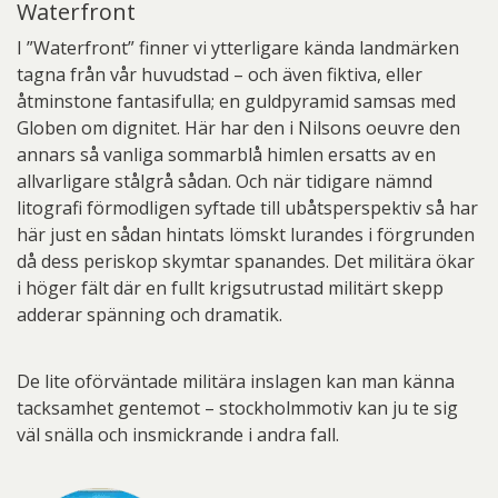
Waterfront
I ”Waterfront” finner vi ytterligare kända landmärken
tagna från vår huvudstad – och även fiktiva, eller
åtminstone fantasifulla; en guldpyramid samsas med
Globen om dignitet. Här har den i Nilsons oeuvre den
annars så vanliga sommarblå himlen ersatts av en
allvarligare stålgrå sådan. Och när tidigare nämnd
litografi förmodligen syftade till ubåtsperspektiv så har
här just en sådan hintats lömskt lurandes i förgrunden
då dess periskop skymtar spanandes. Det militära ökar
i höger fält där en fullt krigsutrustad militärt skepp
adderar spänning och dramatik.
De lite oförväntade militära inslagen kan man känna
tacksamhet gentemot – stockholmmotiv kan ju te sig
väl snälla och insmickrande i andra fall.