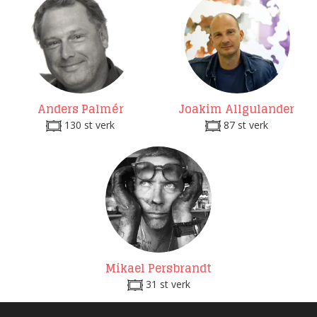
Anders Palmér
Joakim Allgulander
130 st verk
87 st verk
Mikael Persbrandt
31 st verk