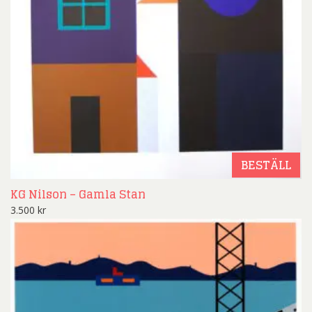
BESTÄLL
KG Nilson – Gamla Stan
3.500
kr