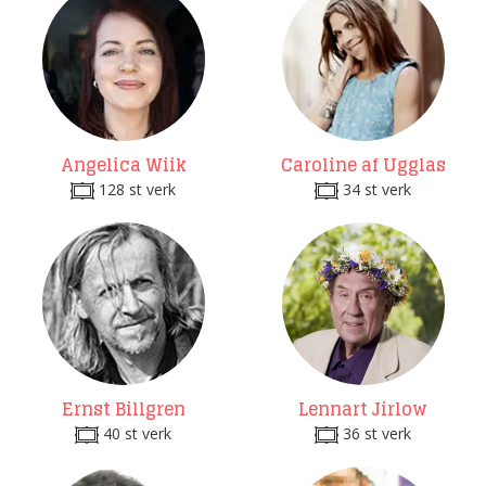
Angelica Wiik
Caroline af Ugglas
128 st verk
34 st verk
Ernst Billgren
Lennart Jirlow
40 st verk
36 st verk