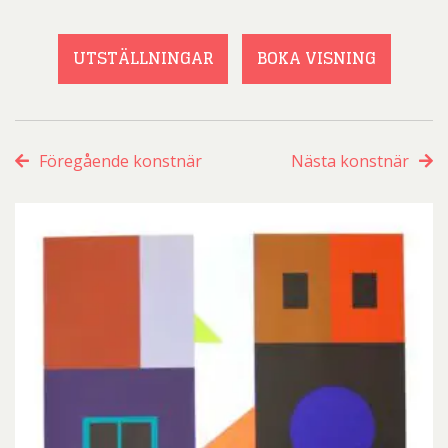
UTSTÄLLNINGAR
BOKA VISNING
Föregående konstnär
Nästa konstnär