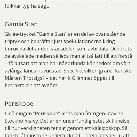
folkkär typ ha sagt.
Gamla Stan
Giclée-trycket ”Gamla Stan” är en del av ovanstående
triptyk och bekräftar just spekulationerna kring
huruvida det är den stadsdelen som avbildats. Och trots
de avskalade medlen så leds man alltså lätt till att förstå
– förutsatt att man har någorlunda kännedom om vårt
avlånga lands huvudstad. Specifikt vilken gränd, kanske
Mårten Trotzigs? – det har K G lämnat öppet till
betraktaren att avgöra.
Periskope
I målningen ”Periskope” möts man återigen utav en
Stockholms-vy. Det är en underfundig estetisk liknelse
till hur verkligheten ter sig genom ett kalejdoskop. Så
tänkte åtminstone undertecknad – titeln antyder ju att