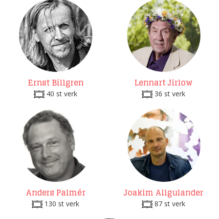
Ernst Billgren
Lennart Jirlow
40 st verk
36 st verk
Anders Palmér
Joakim Allgulander
130 st verk
87 st verk