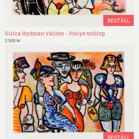
BESTÄLL
Ulrica Hydman Vallien – Pollys bröllop
3.500
kr
BESTÄLL