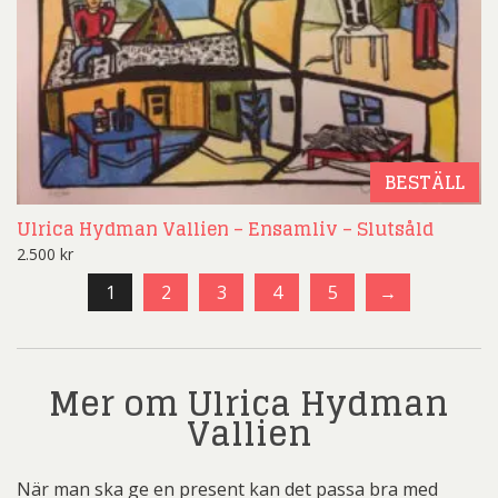
BESTÄLL
Ulrica Hydman Vallien – Ensamliv – Slutsåld
2.500
kr
1
2
3
4
5
→
Mer om Ulrica Hydman
Vallien
När man ska ge en present kan det passa bra med