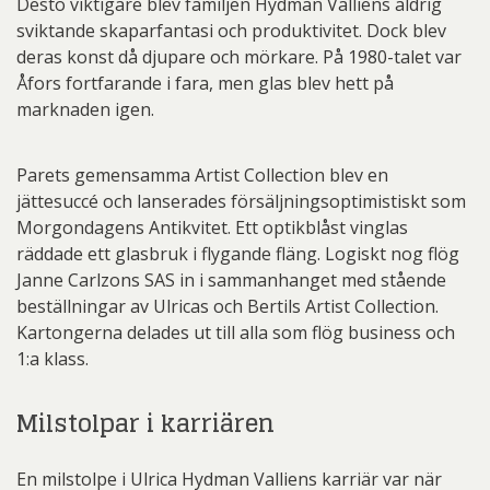
Desto viktigare blev familjen Hydman Valliens aldrig
sviktande skaparfantasi och produktivitet. Dock blev
deras konst då djupare och mörkare. På 1980-talet var
Åfors fortfarande i fara, men glas blev hett på
marknaden igen.
Parets gemensamma Artist Collection blev en
jättesuccé och lanserades försäljningsoptimistiskt som
Morgondagens Antikvitet. Ett optikblåst vinglas
räddade ett glasbruk i flygande fläng. Logiskt nog flög
Janne Carlzons SAS in i sammanhanget med stående
beställningar av Ulricas och Bertils Artist Collection.
Kartongerna delades ut till alla som flög business och
1:a klass.
Milstolpar i karriären
En milstolpe i Ulrica Hydman Valliens karriär var när