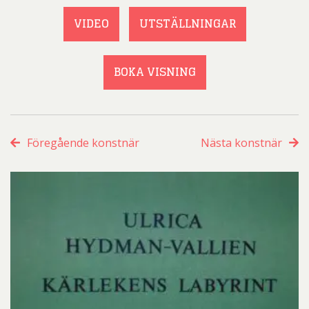
VIDEO
UTSTÄLLNINGAR
BOKA VISNING
Föregående konstnär
Nästa konstnär