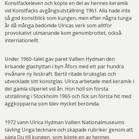
Konstfackeleven och köpte en del av hennes keramik
vid Konstfacks avgångsutställning 1961. Alla hade inte
så god konstblick som kungen, men efter några tunga
år då många bedömde Ulricas verk som alltför
provokativt utmanande kom genombrottet, också
internationellt.
Under 1960-talet gav paret Vallien Hydman den
krisande glashyttan i byn Åfors med ett par hundra
invånare ny livskraft. Bertil ritade bruksglas och
utvecklade sitt konstglas. Ulrica arbetade med keramik i
det gamla sliperiet vid ån. Hon höll sin första
utställning i Stockholm 1965 och fick sin första hit med
äggkopparna som blev mycket berömda.
1972 vann Ulrica Hydman Vallien Nationalmuseums
tävling Unga tecknare och skapade rubriker genom att
säga Du till kungen, som köpte en av hennes