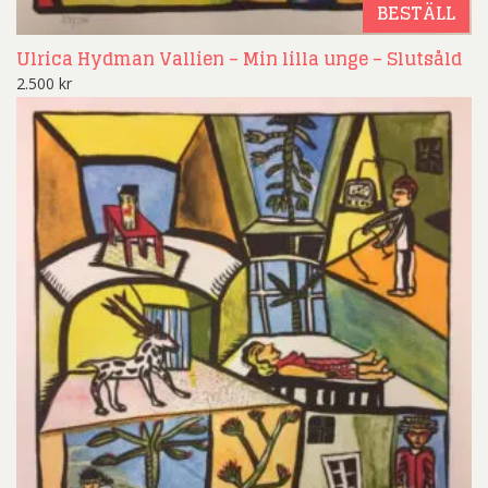
BESTÄLL
Ulrica Hydman Vallien – Min lilla unge – Slutsåld
2.500
kr