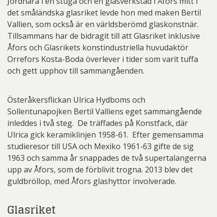
Jordnära i en stuga och en glasverkstad i Åfors mitt i
det småländska glasriket levde hon med maken Bertil
Vallien, som också är en världsberömd glaskonstnär.
Tillsammans har de bidragit till att Glasriket inklusive
Åfors och Glasrikets konstindustriella huvudaktör
Orrefors Kosta-Boda överlever i tider som varit tuffa
och gett upphov till sammangåenden.
Österåkersflickan Ulrica Hydboms och
Sollentunapojken Bertil Valliens eget sammangående
inleddes i två steg. De träffades på Konstfack, där
Ulrica gick keramiklinjen 1958-61. Efter gemensamma
studieresor till USA och Mexiko 1961-63 gifte de sig
1963 och samma år snappades de två supertalangerna
upp av Åfors, som de förblivit trogna. 2013 blev det
guldbröllop, med Åfors glashyttor involverade.
Glasriket