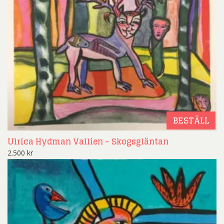
BESTÄLL
Ulrica Hydman Vallien – Skogsgläntan
2.500
kr