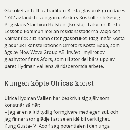
Glasriket är fullt av tradition. Kosta glasbruk grundades
1742 av landshövdingarna Anders Koskull och Georg
Bogislaus Staël von Holstein (Ko-sta). Tätorten Kosta i
Lessebo kommun mellan residensstäderna Växjö och
Kalmar fick sitt namn efter glasbruket. Idag ingår Kosta
glasbruk i konstellationen Orrefors Kosta Boda, som
ägs av New Wave Group AB. Invävt i myllret av
glashyttor finns Åfors, som till stor del bärs upp av
paret Hydman Valliens världsberömda arbete.
Kungen köpte Ulricas konst
Ulrica Hydman Vallien har beskrivit sig själv som
konstnär så här:
– Jag är en alltid tydlig formgivare med egen stil, och
jag finner stor glädje i att se en idé bli verklighet.
Kung Gustav VI Adolf såg potentialen i den unga