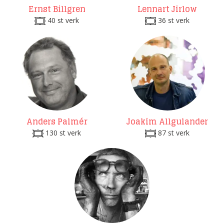
Ernst Billgren
Lennart Jirlow
40 st verk
36 st verk
Anders Palmér
Joakim Allgulander
130 st verk
87 st verk