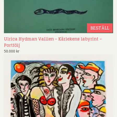
BESTÄLL
Ulrica Hydman Vallien – Kärlekens labyrint –
Portfölj
50.000
kr