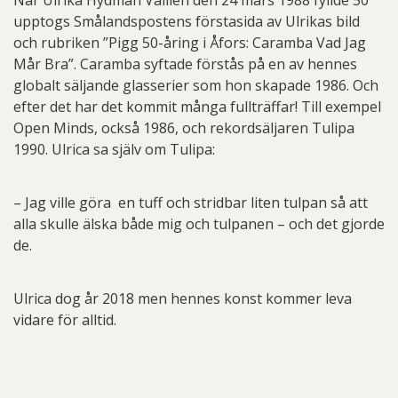
När Ulrika Hydman Vallien den 24 mars 1988 fyllde 50
upptogs Smålandspostens förstasida av Ulrikas bild
och rubriken ”Pigg 50-åring i Åfors: Caramba Vad Jag
Mår Bra”. Caramba syftade förstås på en av hennes
globalt säljande glasserier som hon skapade 1986. Och
efter det har det kommit många fullträffar! Till exempel
Open Minds, också 1986, och rekordsäljaren Tulipa
1990. Ulrica sa själv om Tulipa:
– Jag ville göra en tuff och stridbar liten tulpan så att
alla skulle älska både mig och tulpanen – och det gjorde
de.
Ulrica dog år 2018 men hennes konst kommer leva
vidare för alltid.