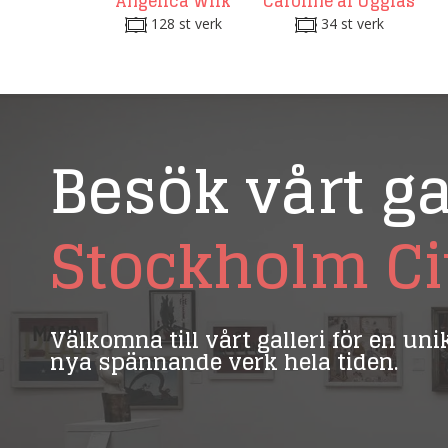
Angelica Wiik
Caroline af Ugglas
128 st verk
34 st verk
Besök vårt ga
Stockholm Ci
Välkomna till vårt galleri för en un
nya spännande verk hela tiden.