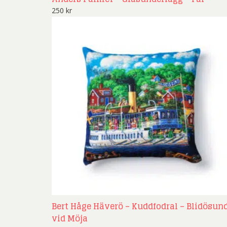
250
kr
Bert Håge Häverö – Kuddfodral – Blidösun
vid Möja