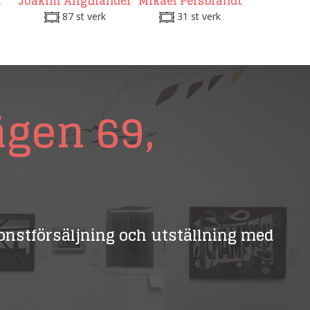
r
Joakim Allgulander
Mikael Persbrandt
87 st verk
31 st verk
ägen 69,
 konstförsäljning och utställning med