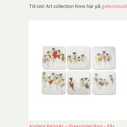
Rich
Till sist: Art collection finns här på
galleristoc
Sar
Sti
Ulf G
Zumre
Anders Palmér – Glasunderlägg – Får