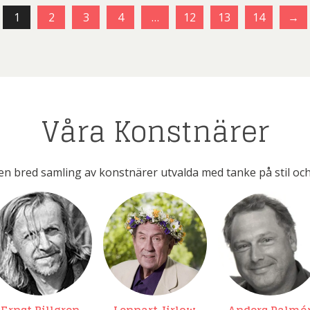
1
2
3
4
…
12
13
14
→
Våra Konstnärer
en bred samling av konstnärer utvalda med tanke på stil och