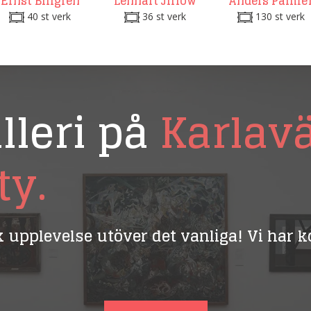
Ernst Billgren
Lennart Jirlow
Anders Palmé
40 st verk
36 st verk
130 st verk
lleri på
Karlav
ty.
ik upplevelse utöver det vanliga! Vi har