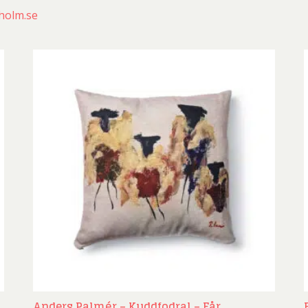
ard Ryan
Rickard Ölander
Rola
kholm.se
a Flodén
Sara Woodrow
Ste
g Laurin
Siri Carlén
Suz
ripenholm
Ulrica Hydman Vallien
Yrj
ta Pozder
Åsa Jungnelius
Anders Palmér – Kuddfodral – Får