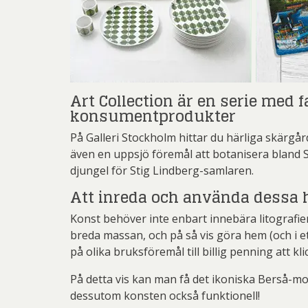
Josefina W
Jo
Ernst
Lena
Mikael
Josefina W
Gösta Ad
Olle Ol
Las
Ingeg
Pete
Blomqvis
Art Collection är en serie med
Martin
Jeanet
konsumentprodukter
Sar
Pe
Jona
På Galleri Stockholm hittar du härliga skärgå
Övriga
Pett
Olj
Kjel
även en uppsjö föremål att botanisera bland S
djungel för Stig Lindberg-samlaren.
Ricka
Lenna
Att inreda och använda dessa h
Sven
Mali
Konst behöver inte enbart innebära litografier, 
Ulrica H
Mikael
breda massan, och på så vis göra hem (och i et
på olika bruksföremål till billig penning att k
Pe
På detta vis kan man få det ikoniska Berså-moti
Pett
dessutom konsten också funktionell!