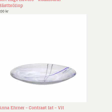
Hästbröllop
200
kr
Anna Ehrner – Contrast fat – Vit