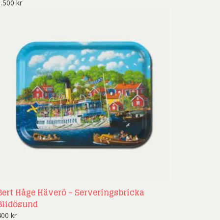
1.500
kr
Bert Håge Häverö – Serveringsbricka
Blidösund
400
kr