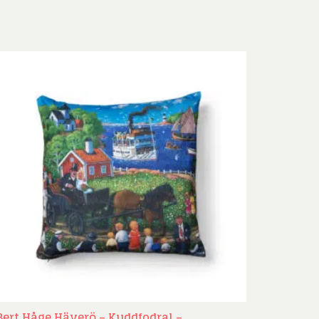
nd Svensson
Sandra Steen
fan Wentzel
Stig Lindberg
anne Nessim
Sven Lidberg
ö Edelmann
Olle Olson Hagalund
Bert Håge Häverö – Kuddfodral –