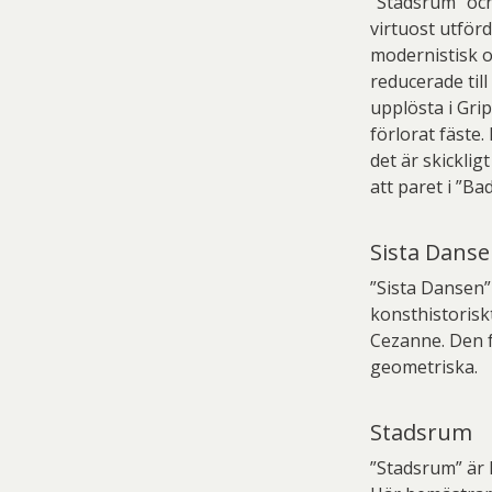
”Stadsrum” och
virtuost utför
modernistisk o
reducerade til
upplösta i Gri
förlorat fäste.
det är skicklig
att paret i ”Ba
Sista Dans
”Sista Dansen”
konsthistorisk
Cezanne. Den f
geometriska.
Stadsrum
”Stadsrum” är 