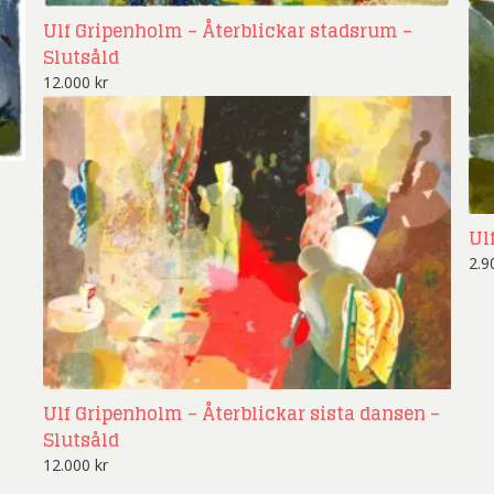
Ulf Gripenholm – Återblickar stadsrum –
Slutsåld
12.000
kr
Ul
2.
Ulf Gripenholm – Återblickar sista dansen –
Slutsåld
12.000
kr