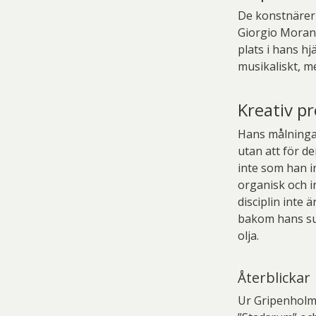
De konstnärer 
Giorgio Morand
plats i hans hjä
musikaliskt, m
Kreativ p
Hans målningar
utan att för de
inte som han in
organisk och i
disciplin inte
bakom hans sub
olja.
Återblickar
Ur Gripenholms