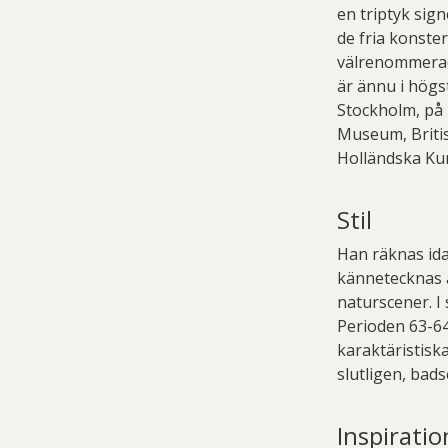
en triptyk sig
de fria konste
välrenommerad
är ännu i högs
Stockholm, på
Museum, Briti
Holländska Ku
Stil
Han räknas ida
kännetecknas a
naturscener. I
Perioden 63-64
karaktäristisk
slutligen, bad
Inspiratio