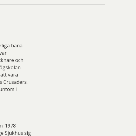
rliga bana
 var
ecknare och
högskolan
att vara
s Crusaders.
runtom i
m. 1978
ge Sjukhus sig