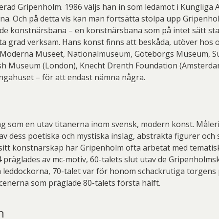
nerad Gripenholm. 1986 väljs han in som ledamot i Kungliga
rna. Och på detta vis kan man fortsätta stolpa upp Gripenh
e konstnärsbana – en konstnärsbana som på intet sätt sta
ta grad verksam. Hans konst finns att beskåda, utöver hos o
 Moderna Museet, Nationalmuseum, Göteborgs Museum, Su
sh Museum (London), Knecht Drenth Foundation (Amsterdam
ngahuset – för att endast nämna några.
g som en utav titanerna inom svensk, modern konst. Måler
v dess poetiska och mystiska inslag, abstrakta figurer och
 sitt konstnärskap har Gripenholm ofta arbetat med tematisk
 präglades av mc-motiv, 60-talets slut utav de Gripenholms
a leddockorna, 70-talet var för honom schackrutiga torgens 
scenerna som präglade 80-talets första hälft.
n