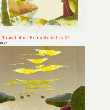
nd Svensson
Sandra Steen
fan Wentzel
Stig Lindberg
anne Nessim
Sven Lidberg
ö Edelmann
Olle Olson Hagalund
f Gripenholm – Himmel och hav III
900
kr