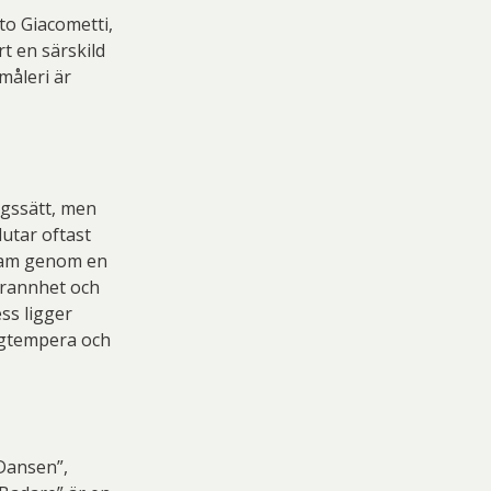
to Giacometti,
t en särskild
 måleri är
ngssätt, men
lutar oftast
 fram genom en
grannhet och
ss ligger
äggtempera och
 Dansen”,