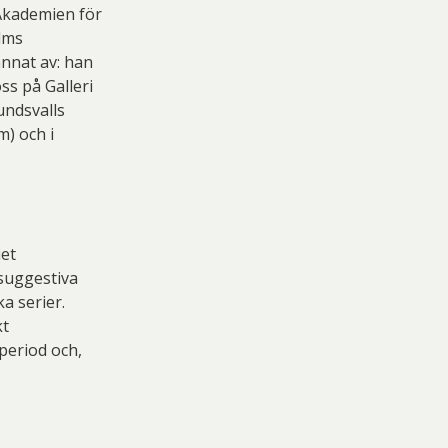
 Akademien för
olms
nnat av: han
ss på Galleri
ndsvalls
) och i
iet
 suggestiva
a serier.
kt
period och,