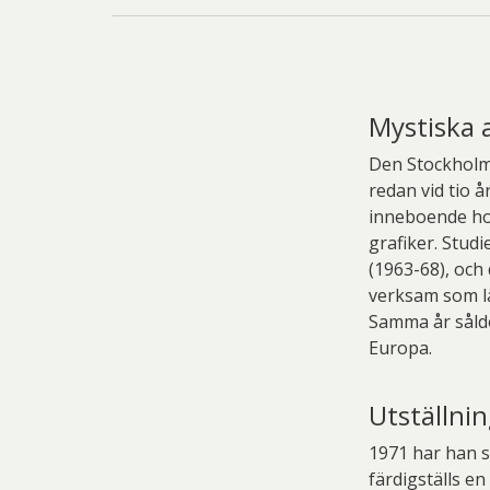
Mystiska 
Den Stockholm
redan vid tio å
inneboende hos
grafiker. Stu
(1963-68), och
verksam som lä
Samma år sålde
Europa.
Utställni
1971 har han s
färdigställs e