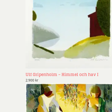
Rich
Sar
Sti
Ulf G
Zumre
Ulf Gripenholm – Himmel och hav I
2.900
kr