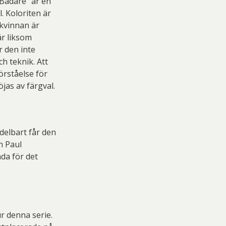
”Badare” är en
. Koloriten är
 kvinnan är
är liksom
r den inte
h teknik. Att
örståelse för
öjas av färgval.
delbart får den
h Paul
da för det
r denna serie.