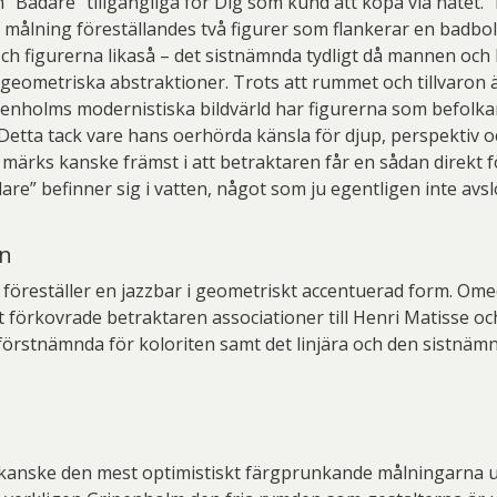
 ”Badare” tillgängliga för Dig som kund att köpa via nätet. 
d målning föreställandes två figurer som flankerar en badboll
ch figurerna likaså – det sistnämnda tydligt då mannen och
l geometriska abstraktioner. Trots att rummet och tillvaron 
penholms modernistiska bildvärld har figurerna som befolka
 Detta tack vare hans oerhörda känsla för djup, perspektiv oc
t märks kanske främst i att betraktaren får en sådan direkt f
dare” befinner sig i vatten, något som ju egentligen inte avsl
en
 föreställer en jazzbar i geometriskt accentuerad form. Ome
t förkovrade betraktaren associationer till Henri Matisse oc
örstnämnda för koloriten samt det linjära och den sistnämn
kanske den mest optimistiskt färgprunkande målningarna u