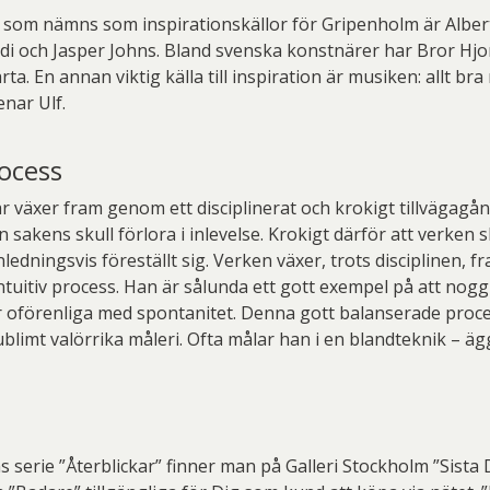
som nämns som inspirationskällor för Gripenholm är Alber
i och Jasper Johns. Bland svenska konstnärer har Bror Hjor
rta. En annan viktig källa till inspiration är musiken: allt bra
enar Ulf.
rocess
 växer fram genom ett disciplinerat och krokigt tillvägagå
n sakens skull förlora i inlevelse. Krokigt därför att verken s
ledningsvis föreställt sig. Verken växer, trots disciplinen,
ntuitiv process. Han är sålunda ett gott exempel på att nog
 är oförenliga med spontanitet. Denna gott balanserade proce
limt valörrika måleri. Ofta målar han i en blandteknik – 
 serie ”Återblickar” finner man på Galleri Stockholm ”Sista