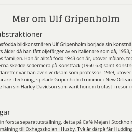
Mer om Ulf Gripenholm
abstraktioner
sfödda bildkonstnären Ulf Gripenholm började sin konstnä
rs ålder då han fått oljefärger av en italienare som då, 1953,
 familjen. Han är alltså född 1943 och är, utöver målare, t
dierna skedde sedermera på Konstfack (1960-63) samt Konst
 därefter var han även verksam som professor. 1969, utöver 
rare i teckning, spelade Gripenholm trummor i New Orlean
 han sin Harley Davidson som varit honom trofast i resor 
ngar
in första separatutställning, detta på Café Mejan i Stockhol
n målning till Oxhagsskolan i Husby. Två år därpå får Huddin