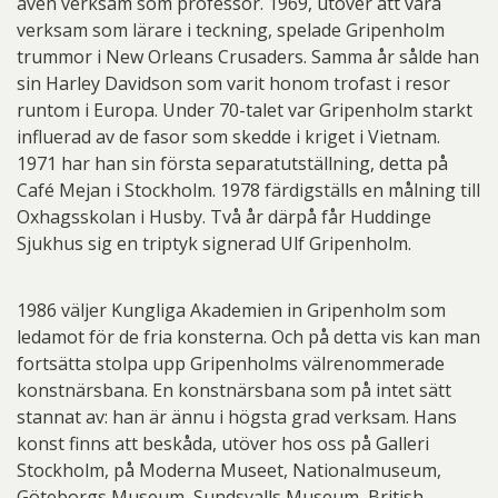
även verksam som professor. 1969, utöver att vara
verksam som lärare i teckning, spelade Gripenholm
trummor i New Orleans Crusaders. Samma år sålde han
sin Harley Davidson som varit honom trofast i resor
runtom i Europa. Under 70-talet var Gripenholm starkt
influerad av de fasor som skedde i kriget i Vietnam.
1971 har han sin första separatutställning, detta på
Café Mejan i Stockholm. 1978 färdigställs en målning till
Oxhagsskolan i Husby. Två år därpå får Huddinge
Sjukhus sig en triptyk signerad Ulf Gripenholm.
1986 väljer Kungliga Akademien in Gripenholm som
ledamot för de fria konsterna. Och på detta vis kan man
fortsätta stolpa upp Gripenholms välrenommerade
konstnärsbana. En konstnärsbana som på intet sätt
stannat av: han är ännu i högsta grad verksam. Hans
konst finns att beskåda, utöver hos oss på Galleri
Stockholm, på Moderna Museet, Nationalmuseum,
Göteborgs Museum, Sundsvalls Museum, British