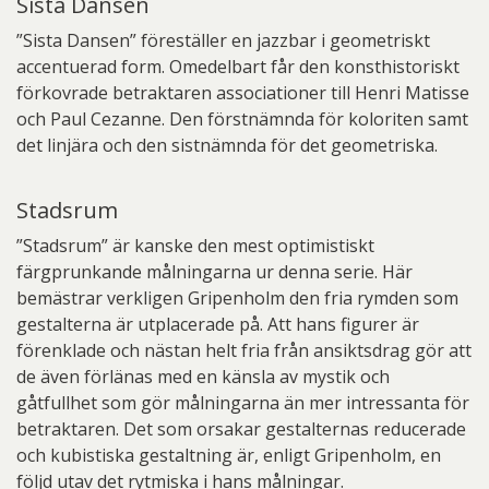
Sista Dansen
”Sista Dansen” föreställer en jazzbar i geometriskt
accentuerad form. Omedelbart får den konsthistoriskt
förkovrade betraktaren associationer till Henri Matisse
och Paul Cezanne. Den förstnämnda för koloriten samt
det linjära och den sistnämnda för det geometriska.
Stadsrum
”Stadsrum” är kanske den mest optimistiskt
färgprunkande målningarna ur denna serie. Här
bemästrar verkligen Gripenholm den fria rymden som
gestalterna är utplacerade på. Att hans figurer är
förenklade och nästan helt fria från ansiktsdrag gör att
de även förlänas med en känsla av mystik och
gåtfullhet som gör målningarna än mer intressanta för
betraktaren. Det som orsakar gestalternas reducerade
och kubistiska gestaltning är, enligt Gripenholm, en
följd utav det rytmiska i hans målningar.