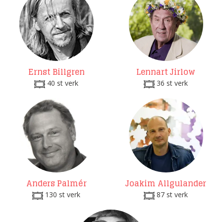
Ernst Billgren
Lennart Jirlow
40 st verk
36 st verk
Anders Palmér
Joakim Allgulander
130 st verk
87 st verk