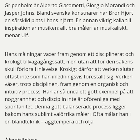
Gripenholm är Alberto Giacometti, Giorgio Morandi och
Jasper Johns. Bland svenska konstnärer har Bror Hjort
en särskild plats i hans hjärta. En annan viktig källa till
inspiration är musiken: allt bra måleri är musikaliskt,
menar Ulf.
Hans målningar växer fram genom ett disciplinerat och
krokigt tillvägagångssätt, men utan att för den sakens
skull förlora i inlevelse. Krokigt därför att verken slutar
oftast inte som han inledningsvis föreställt sig. Verken
växer, trots disciplinen, fram genom en organisk och
intuitiv process. Han är sålunda ett gott exempel på att
noggrannhet och disciplin inte är oförenliga med
spontanitet. Denna gott balanserade process ligger
bakom hans sublimt valörrika måleri. Ofta målar han i
en blandteknik – äggtempera och olja.