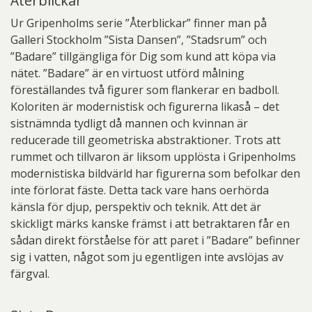
Återblickar
Ur Gripenholms serie ”Återblickar” finner man på
Galleri Stockholm ”Sista Dansen”, ”Stadsrum” och
”Badare” tillgängliga för Dig som kund att köpa via
nätet. ”Badare” är en virtuost utförd målning
föreställandes två figurer som flankerar en badboll.
Koloriten är modernistisk och figurerna likaså – det
sistnämnda tydligt då mannen och kvinnan är
reducerade till geometriska abstraktioner. Trots att
rummet och tillvaron är liksom upplösta i Gripenholms
modernistiska bildvärld har figurerna som befolkar den
inte förlorat fäste. Detta tack vare hans oerhörda
känsla för djup, perspektiv och teknik. Att det är
skickligt märks kanske främst i att betraktaren får en
sådan direkt förståelse för att paret i ”Badare” befinner
sig i vatten, något som ju egentligen inte avslöjas av
färgval.