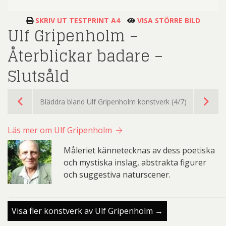
SKRIV UT TESTPRINT A4
VISA STÖRRE BILD
Ulf Gripenholm –
Återblickar badare –
Slutsåld
Bläddra bland Ulf Gripenholm konstverk (4/7)
Läs mer om Ulf Gripenholm
Måleriet kännetecknas av dess poetiska
och mystiska inslag, abstrakta figurer
och suggestiva naturscener.
Visa fler konstverk av Ulf Gripenholm →