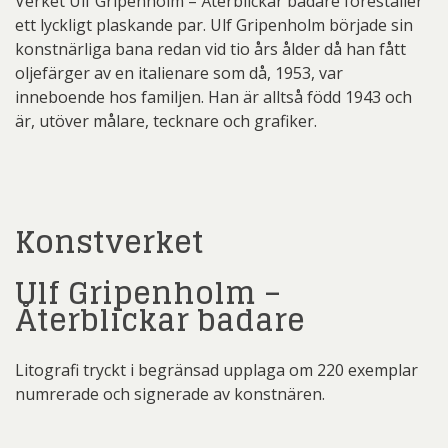
Verket Ulf Gripenholm – Återblickar badare föreställer
ett lyckligt plaskande par. Ulf Gripenholm började sin
konstnärliga bana redan vid tio års ålder då han fått
oljefärger av en italienare som då, 1953, var
inneboende hos familjen. Han är alltså född 1943 och
är, utöver målare, tecknare och grafiker.
Konstverket
Ulf Gripenholm –
Återblickar badare
Litografi tryckt i begränsad upplaga om 220 exemplar
numrerade och signerade av konstnären.