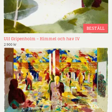
BESTÄLL
Ulf Gripenholm – Himmel och hav IV
2.900
kr