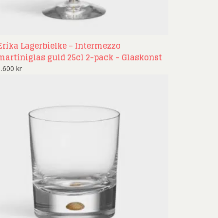
nd Svensson
Sandra Steen
fan Wentzel
Stig Lindberg
anne Nessim
Sven Lidberg
Erika Lagerbielke – Intermezzo
martiniglas guld 25cl 2-pack – Glaskonst
ö Edelmann
Olle Olson Hagalund
1.600
kr