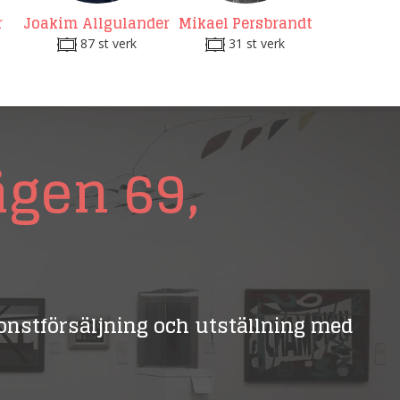
r
Joakim Allgulander
Mikael Persbrandt
87 st verk
31 st verk
ägen 69,
 konstförsäljning och utställning med