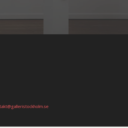
takt@galleristockholm.se