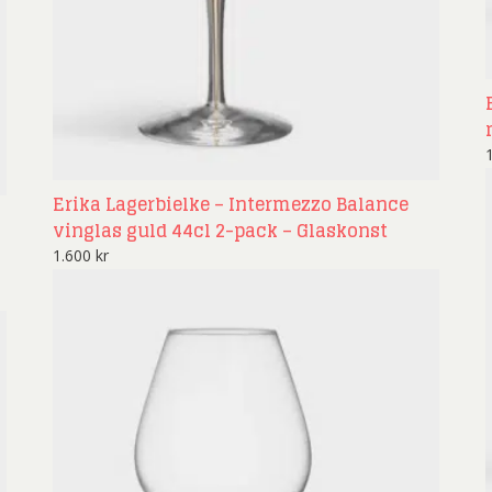
ard Ryan
Rickard Ölander
Rola
a Flodén
Sara Woodrow
Ste
g Laurin
Siri Carlén
Suz
ripenholm
Ulrica Hydman Vallien
Yrj
ta Pozder
Åsa Jungnelius
Erika Lagerbielke – Intermezzo Balance
vinglas guld 44cl 2-pack – Glaskonst
1.600
kr