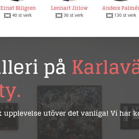
Ernst Billgren
Lennart Jirlow
Anders Palmé
40 st verk
36 st verk
130 st verk
lleri på
Karlav
ty.
ik upplevelse utöver det vanliga! Vi har