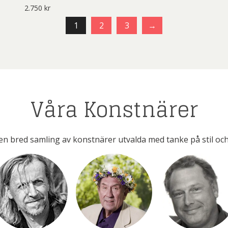
2.750
kr
1
2
3
→
Våra Konstnärer
en bred samling av konstnärer utvalda med tanke på stil och