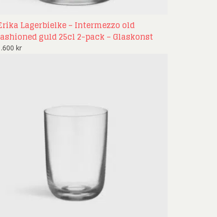
Erika Lagerbielke – Intermezzo old
fashioned guld 25cl 2-pack – Glaskonst
1.600
kr