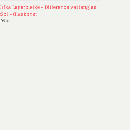
Erika Lagerbielke – Difference vattenglas
32cl – Glaskonst
699
kr