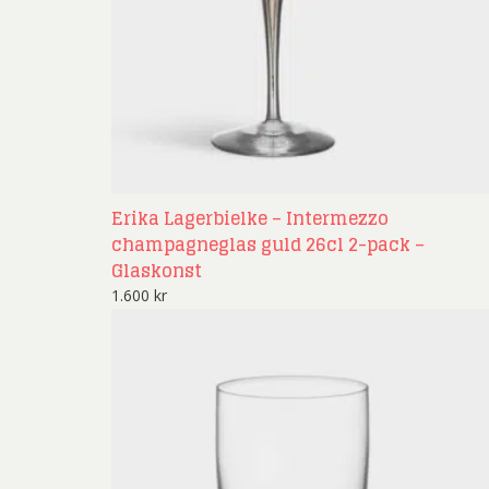
Rich
Sar
Sti
Ulf G
Zumre
Erika Lagerbielke – Intermezzo
champagneglas guld 26cl 2-pack –
Glaskonst
1.600
kr