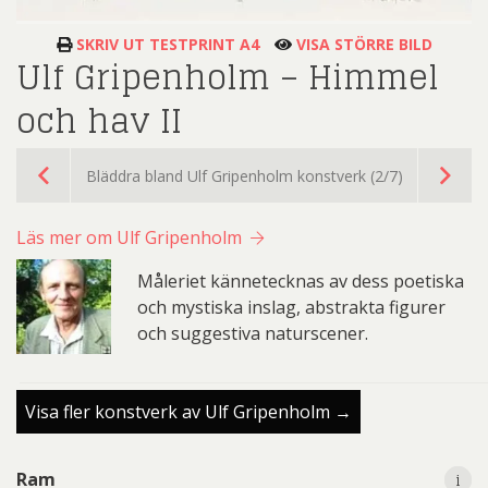
SKRIV UT TESTPRINT A4
VISA STÖRRE BILD
Ulf Gripenholm – Himmel
och hav II
Bläddra bland Ulf Gripenholm konstverk (2/7)
Läs mer om Ulf Gripenholm
Måleriet kännetecknas av dess poetiska
och mystiska inslag, abstrakta figurer
och suggestiva naturscener.
Visa fler konstverk av Ulf Gripenholm →
i
i
Ram