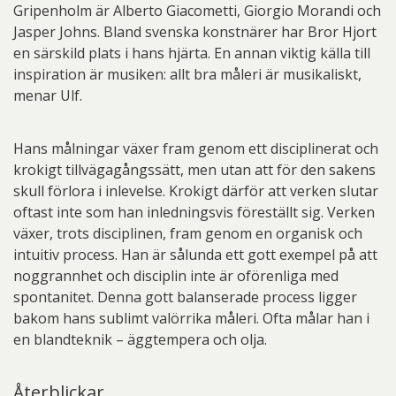
Gripenholm är Alberto Giacometti, Giorgio Morandi och
Jasper Johns. Bland svenska konstnärer har Bror Hjort
en särskild plats i hans hjärta. En annan viktig källa till
inspiration är musiken: allt bra måleri är musikaliskt,
menar Ulf.
Hans målningar växer fram genom ett disciplinerat och
krokigt tillvägagångssätt, men utan att för den sakens
skull förlora i inlevelse. Krokigt därför att verken slutar
oftast inte som han inledningsvis föreställt sig. Verken
växer, trots disciplinen, fram genom en organisk och
intuitiv process. Han är sålunda ett gott exempel på att
noggrannhet och disciplin inte är oförenliga med
spontanitet. Denna gott balanserade process ligger
bakom hans sublimt valörrika måleri. Ofta målar han i
en blandteknik – äggtempera och olja.
Återblickar