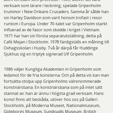
verksam som lärare i teckning, spelade Gripenholm
trummor i New Orleans Crusaders. Samma år sålde han
sin Harley Davidson som varit honom trofast i resor
runtom i Europa. Under 70-talet var Gripenholm starkt
influerad av de fasor som skedde i kriget i Vietnam.
1971 har han sin första separatutställning, detta på
Café Mejan i Stockholm. 1978 färdigställs en målning till
Oxhagsskolan i Husby. Två år därpå får Huddinge
Sjukhus sig en triptyk signerad Ulf Gripenholm.
1986 väljer Kungliga Akademien in Gripenholm som
ledamot för de fria konsterna. Och på detta vis kan man
fortsätta stolpa upp Gripenholms välrenommerade
konstnärsbana. En konstnärsbana som på intet sätt
stannat av: han är ännu i högsta grad verksam. Hans
konst finns att beskåda, utöver hos oss på Galleri
Stockholm, på Moderna Museet, Nationalmuseum,
Göteborgs Museum, Sundsvalls Museum, British