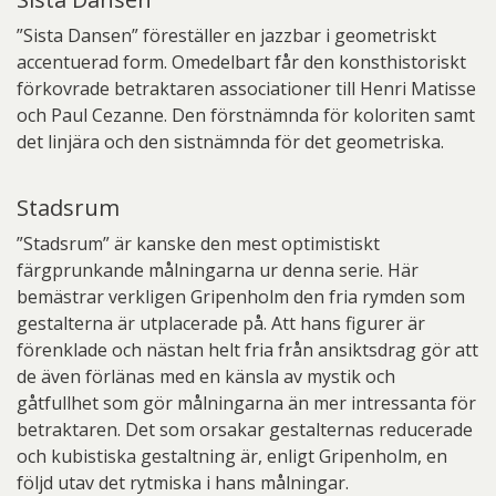
”Sista Dansen” föreställer en jazzbar i geometriskt
accentuerad form. Omedelbart får den konsthistoriskt
förkovrade betraktaren associationer till Henri Matisse
och Paul Cezanne. Den förstnämnda för koloriten samt
det linjära och den sistnämnda för det geometriska.
Stadsrum
”Stadsrum” är kanske den mest optimistiskt
färgprunkande målningarna ur denna serie. Här
bemästrar verkligen Gripenholm den fria rymden som
gestalterna är utplacerade på. Att hans figurer är
förenklade och nästan helt fria från ansiktsdrag gör att
de även förlänas med en känsla av mystik och
gåtfullhet som gör målningarna än mer intressanta för
betraktaren. Det som orsakar gestalternas reducerade
och kubistiska gestaltning är, enligt Gripenholm, en
följd utav det rytmiska i hans målningar.