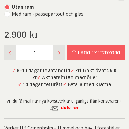
Utan ram
Med ram - passepartout och glas
2.900
kr
Ulf
LÄGG I KUNDKORG
Gripenholm
-
Himmel
✓
6-10 dagar leveranstid
✓
Fri frakt över 2500
och
kr
✓
Äkthetsintyg medföljer
hav
✓
14 dagar returätt
✓
Betala med Klarna
II
mängd
Vill du få mail när nya konstverk är tillgänliga från konstnären?
Klicka här.
Verket Ulf Gripenholm – Himmel och hav II föreställer