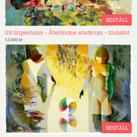
BESTÄLL
Ulf Gripenholm – Återblickar stadsrum – Slutsåld
12.000
kr
BESTÄLL