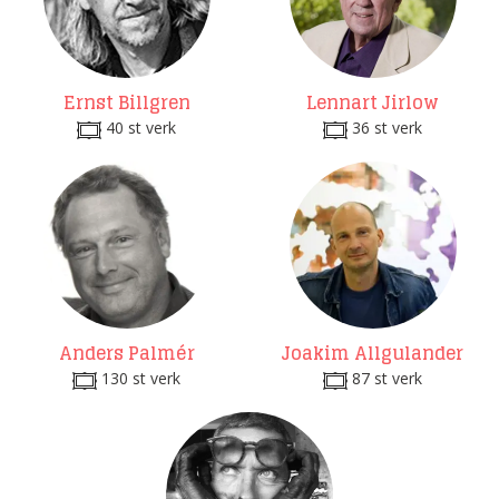
Ernst Billgren
Lennart Jirlow
40 st verk
36 st verk
Anders Palmér
Joakim Allgulander
130 st verk
87 st verk