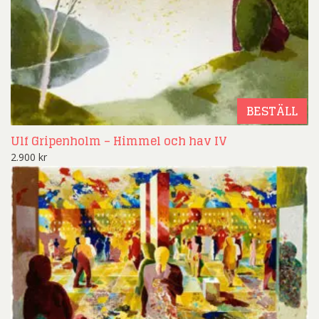
BESTÄLL
Ulf Gripenholm – Himmel och hav IV
2.900
kr