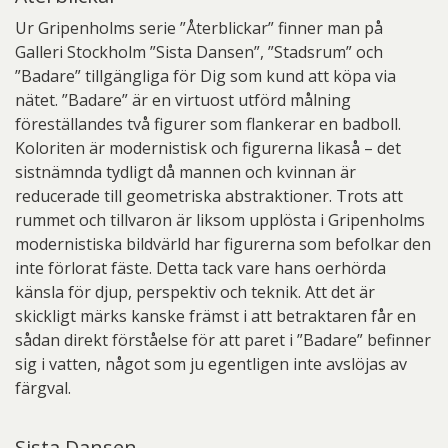
Ur Gripenholms serie ”Återblickar” finner man på
Galleri Stockholm ”Sista Dansen”, ”Stadsrum” och
”Badare” tillgängliga för Dig som kund att köpa via
nätet. ”Badare” är en virtuost utförd målning
föreställandes två figurer som flankerar en badboll.
Koloriten är modernistisk och figurerna likaså – det
sistnämnda tydligt då mannen och kvinnan är
reducerade till geometriska abstraktioner. Trots att
rummet och tillvaron är liksom upplösta i Gripenholms
modernistiska bildvärld har figurerna som befolkar den
inte förlorat fäste. Detta tack vare hans oerhörda
känsla för djup, perspektiv och teknik. Att det är
skickligt märks kanske främst i att betraktaren får en
sådan direkt förståelse för att paret i ”Badare” befinner
sig i vatten, något som ju egentligen inte avslöjas av
färgval.
Sista Dansen