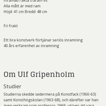
Inramad i äkta träram vit
Alla mått är med ram
Höjd: 41 cm Bredd: 48 cm
Fri frakt
Ett bra konstverk förtjänar seriös inramning
40 års erfarenhet av inramning
Om Ulf Gripenholm
Studier
Studierna skedde sedermera på Konstfack (1960-63)
samt Konsthögskolan (1963-68), och därefter var han
även verksam som professor. 1969, utöver att vara