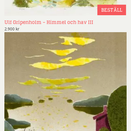
BESTÄLL
Ulf Gripenholm – Himmel och hav III
2.900
kr