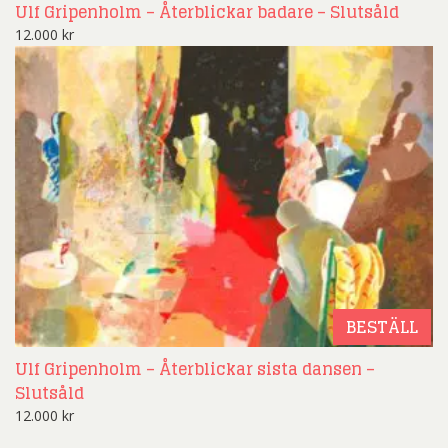
Ulf Gripenholm – Återblickar badare – Slutsåld
12.000
kr
BESTÄLL
Ulf Gripenholm – Återblickar sista dansen –
Slutsåld
12.000
kr