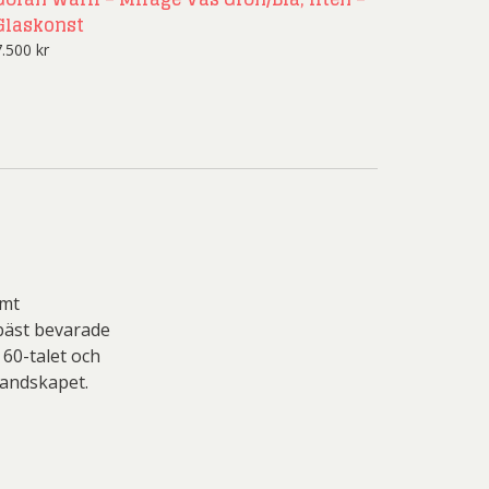
Glaskonst
7.500
kr
amt
 bäst bevarade
 60-talet och
landskapet.