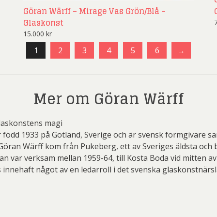
Göran Wärff – Mirage Vas Grön/Blå –
Glaskonst
15.000
kr
1
2
3
4
5
6
→
Mer om Göran Wärff
glaskonstens magi
 född 1933 på Gotland, Sverige och är svensk formgivare s
Göran Wärff kom från Pukeberg, ett av Sveriges äldsta och
an var verksam mellan 1959-64, till Kosta Boda vid mitten av
 innehaft något av en ledarroll i det svenska glaskonstnärs