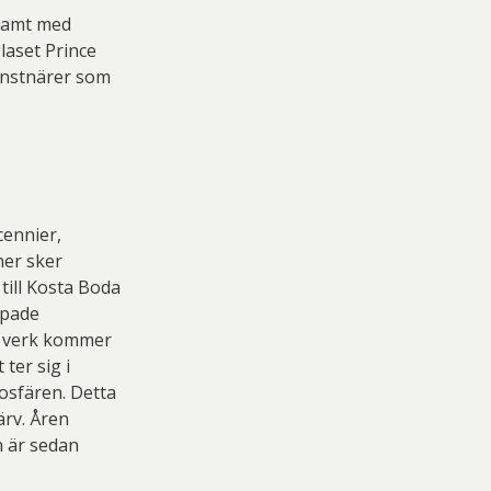
samt med
laset Prince
konstnärer som
cennier,
ner sker
ill Kosta Boda
apade
ns verk kommer
ter sig i
osfären. Detta
ärv. Åren
n är sedan