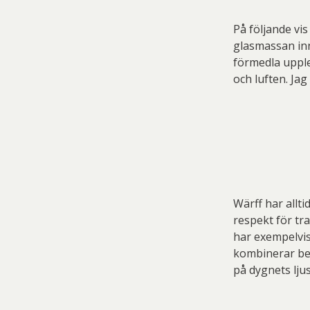
På följande vi
glasmassan inne
förmedla upplev
och luften. Jag
Wärff har allt
respekt för tr
har exempelvis
kombinerar be
på dygnets ljus