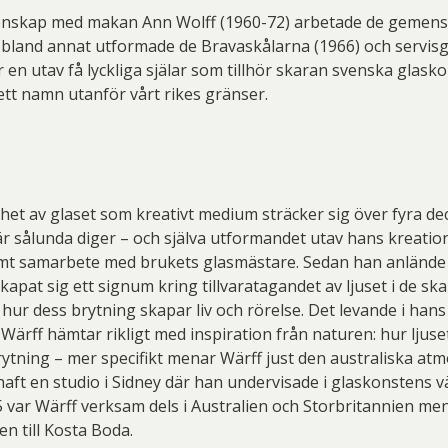
tenskap med makan Ann Wolff (1960-72) arbetade de gemen
bland annat utformade de Bravaskålarna (1966) och servisg
är en utav få lyckliga själar som tillhör skaran svenska glas
 ett namn utanför vårt rikes gränser.
het av glaset som kreativt medium sträcker sig över fyra de
r sålunda diger – och själva utformandet utav hans kreatio
mt samarbete med brukets glasmästare. Sedan han anlände t
kapat sig ett signum kring tillvaratagandet av ljuset i de sk
hur dess brytning skapar liv och rörelse. Det levande i ha
 Wärff hämtar rikligt med inspiration från naturen: hur ljuset 
ytning – mer specifikt menar Wärff just den australiska atm
aft en studio i Sidney där han undervisade i glaskonstens v
 var Wärff verksam dels i Australien och Storbritannien me
n till Kosta Boda.