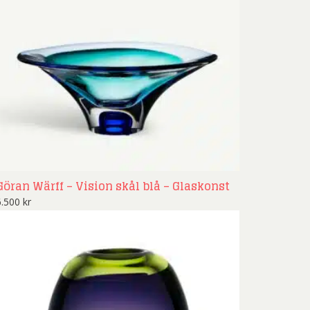
nd Svensson
Sandra Steen
fan Wentzel
Stig Lindberg
anne Nessim
Sven Lidberg
ö Edelmann
Olle Olson Hagalund
Göran Wärff – Vision skål blå – Glaskonst
6.500
kr