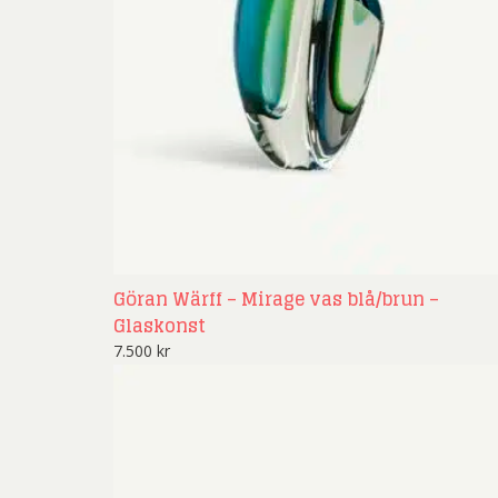
Rich
Sar
Sti
Ulf G
Zumre
Göran Wärff – Mirage vas blå/brun –
Glaskonst
7.500
kr