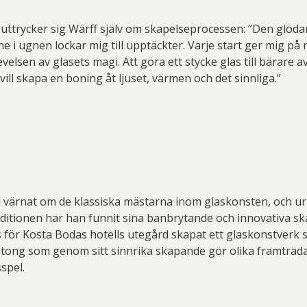
s uttrycker sig Wärff själv om skapelseprocessen: ”Den glöd
 i ugnen lockar mig till upptäckter. Varje start ger mig på n
elsen av glasets magi. Att göra ett stycke glas till bärare av
 vill skapa en boning åt ljuset, värmen och det sinnliga.”
id värnat om de klassiska mästarna inom glaskonsten, och u
aditionen har han funnit sina banbrytande och innovativa sk
 för Kosta Bodas hotells utegård skapat ett glaskonstverk
tong som genom sitt sinnrika skapande gör olika framträ
spel.