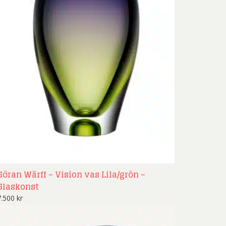
Göran Wärff – Vision vas Lila/grön –
Glaskonst
7.500
kr