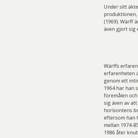
Under sitt äk
produktionen, 
(1969). Wärff 
även gjort sig
Wärffs erfaren
erfarenheten ä
genom ett inti
1964 har han s
föremålen och 
sig även av att
horisontens br
eftersom han h
mellan 1974-85
1986 åter knute