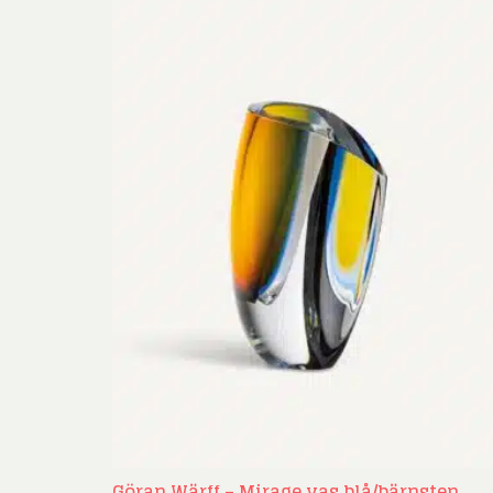
Göran Wärff – Mirage vas blå/bärnsten,