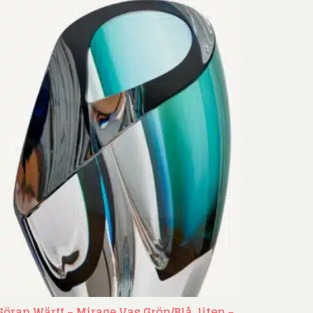
Göran Wärff – Mirage Vas Grön/Blå, liten –