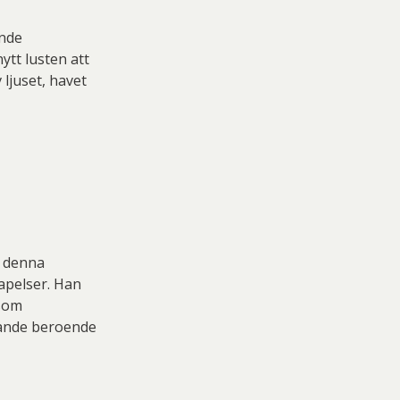
ande
ytt lusten att
 ljuset, havet
r denna
apelser. Han
 som
dande beroende