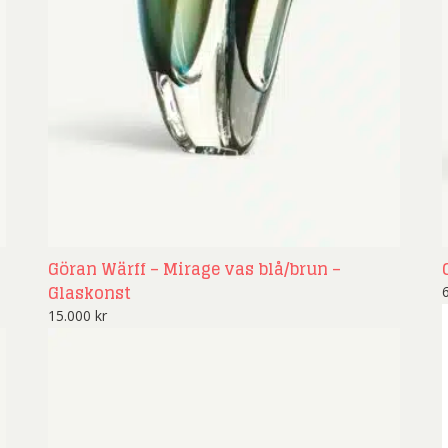
ard Ryan
Rickard Ölander
Rola
a Flodén
Sara Woodrow
Ste
g Laurin
Siri Carlén
Suz
ripenholm
Ulrica Hydman Vallien
Yrj
ta Pozder
Åsa Jungnelius
Göran Wärff – Mirage vas blå/brun –
Glaskonst
15.000
kr