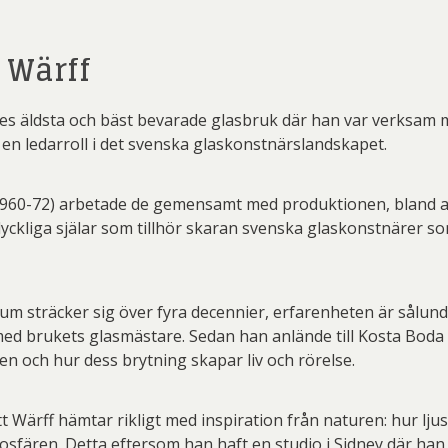
 Wärff
s äldsta och bäst bevarade glasbruk där han var verksam me
 en ledarroll i det svenska glaskonstnärslandskapet.
1960-72) arbetade de gemensamt med produktionen, bland a
å lyckliga själar som tillhör skaran svenska glaskonstnärer s
um sträcker sig över fyra decennier, erfarenheten är sålund
ed brukets glasmästare. Sedan han anlände till Kosta Boda 
len och hur dess brytning skapar liv och rörelse.
 Wärff hämtar rikligt med inspiration från naturen: hur ljus
mosfären. Detta eftersom han haft en studio i Sidney där han