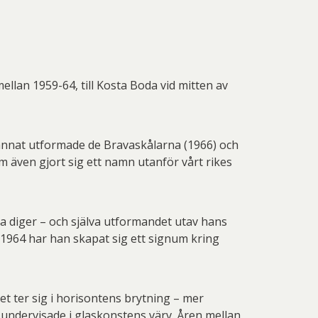
llan 1959-64, till Kosta Boda vid mitten av
nnat utformade de Bravaskålarna (1966) och
om även gjort sig ett namn utanför vårt rikes
a diger – och själva utformandet utav hans
1964 har han skapat sig ett signum kring
et ter sig i horisontens brytning – mer
 undervisade i glaskonstens värv. Åren mellan