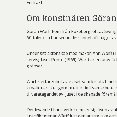
Fri frakt
Om konstnären Göran
Göran Wärff kom från Pukeberg, ett av Sverige
60-talet och har sedan dess innehaft något av
Under sitt äktenskap med makan Ann Wolff (
servisglaset Prince (1969). Wärff är en utav f
gränser.
Wärffs erfarenhet av glaset som kreativt medi
kreationer sker genom ett intimt samarbete m
tillvaratagandet av ljuset i de skapade föremå
Det levande i hans verk kommer sig även av att
specifikt menar Wärff just den australiska at