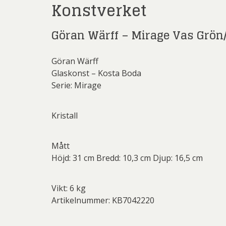
Konstverket
Rich
Sar
Göran Wärff – Mirage Vas Grön
Sti
Göran Wärff
Ulf G
Glaskonst – Kosta Boda
Zumre
Serie: Mirage
Kristall
Mått
Höjd: 31 cm Bredd: 10,3 cm Djup: 16,5 cm
Vikt: 6 kg
Artikelnummer: KB7042220