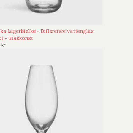
ika Lagerbielke – Difference vattenglas
cl – Glaskonst
9
kr