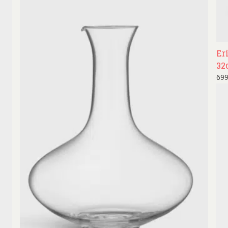
Er
32
69