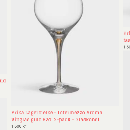
Er
fa
1.
uld
Erika Lagerbielke – Intermezzo Aroma
vinglas guld 62cl 2-pack – Glaskonst
1.600
kr