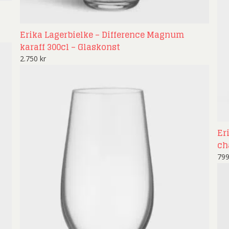
Erika Lagerbielke – Difference Magnum
karaff 300cl – Glaskonst
2.750
kr
Er
ch
79