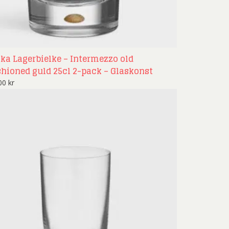
ika Lagerbielke – Intermezzo old
shioned guld 25cl 2-pack – Glaskonst
600
kr