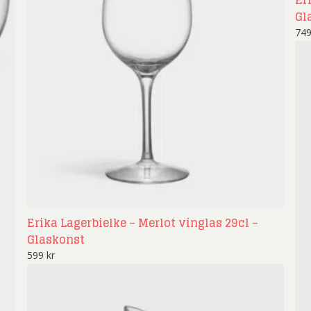
Er
Gl
74
Erika Lagerbielke – Merlot vinglas 29cl –
Glaskonst
599
kr