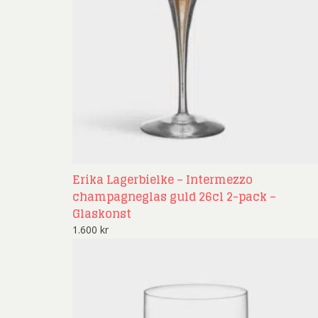
Rich
Sar
Sti
Ulf G
Zumre
Erika Lagerbielke – Intermezzo
champagneglas guld 26cl 2-pack –
Glaskonst
1.600
kr