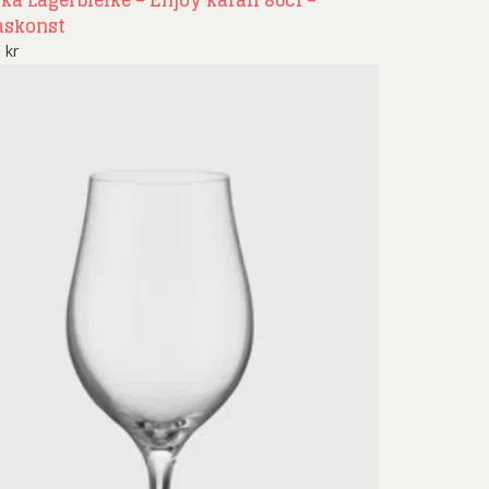
ika Lagerbielke – Enjoy karaff 80cl –
askonst
9
kr