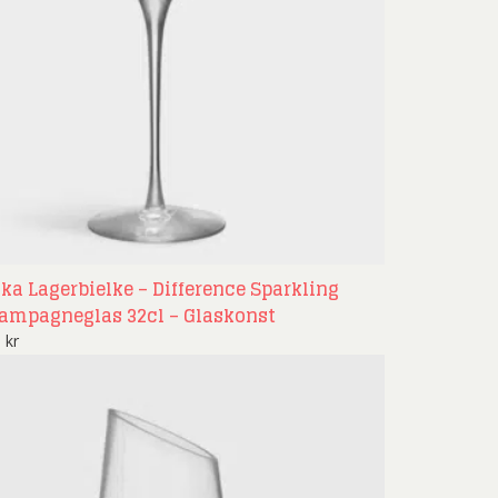
ika Lagerbielke – Difference Sparkling
ampagneglas 32cl – Glaskonst
9
kr