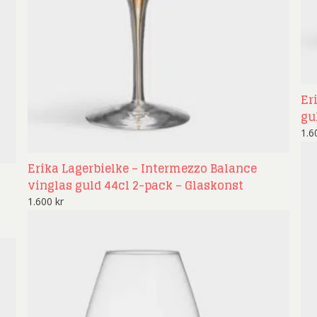
ard Ryan
Rickard Ölander
Rola
a Flodén
Sara Woodrow
Ste
g Laurin
Siri Carlén
Suz
ripenholm
Ulrica Hydman Vallien
Yrj
Er
gu
ta Pozder
Åsa Jungnelius
1.
Erika Lagerbielke – Intermezzo Balance
vinglas guld 44cl 2-pack – Glaskonst
1.600
kr