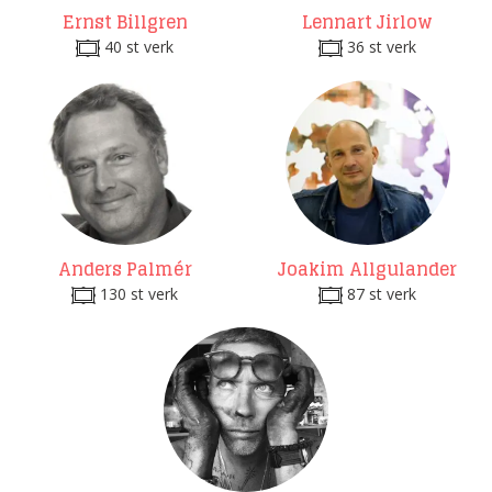
Ernst Billgren
Lennart Jirlow
40 st verk
36 st verk
Anders Palmér
Joakim Allgulander
130 st verk
87 st verk