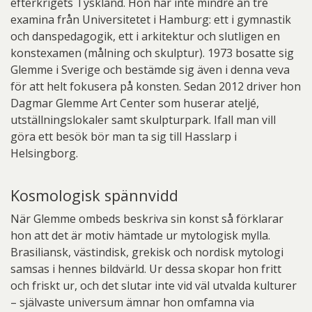
efterkrigets Tyskland. Hon har inte mindre än tre
examina från Universitetet i Hamburg: ett i gymnastik
och danspedagogik, ett i arkitektur och slutligen en
konstexamen (målning och skulptur). 1973 bosatte sig
Glemme i Sverige och bestämde sig även i denna veva
för att helt fokusera på konsten. Sedan 2012 driver hon
Dagmar Glemme Art Center som huserar ateljé,
utställningslokaler samt skulpturpark. Ifall man vill
göra ett besök bör man ta sig till Hasslarp i
Helsingborg.
Kosmologisk spännvidd
När Glemme ombeds beskriva sin konst så förklarar
hon att det är motiv hämtade ur mytologisk mylla.
Brasiliansk, västindisk, grekisk och nordisk mytologi
samsas i hennes bildvärld. Ur dessa skopar hon fritt
och friskt ur, och det slutar inte vid väl utvalda kulturer
– självaste universum ämnar hon omfamna via