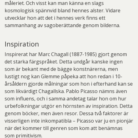
måleriet. Och visst kan man känna en slags
kosmologisk spännvid bland hennes alster. Vidare
utvecklar hon att det i hennes verk finns ett
sammanhang av sagoberättande genom bilderna.
Inspiration
Inspirerat har Marc Chagall (1887-1985) gjort genom
det starka färgspråket. Detta undgår kanske ingen
som är bekant med de bägge konstnärerna, men
lustigt nog kan Glemme påpeka att hon redan i 10-
årsåldern gjorde målningar som hon i efterhand kan se
som likvärdigt Chagallska. Pablo Picasso nämns även
som influens, och i samma andetag talar hon om hur
urbefolkningar utgör en hörnsten av inspiration. Detta
genom böcker, men även resor. Dessa två faktorer är
visserligen inte inkompatibla – Picasso var ju en pionjär
när det kommer till genren som kom att benämnas
som primitivism.