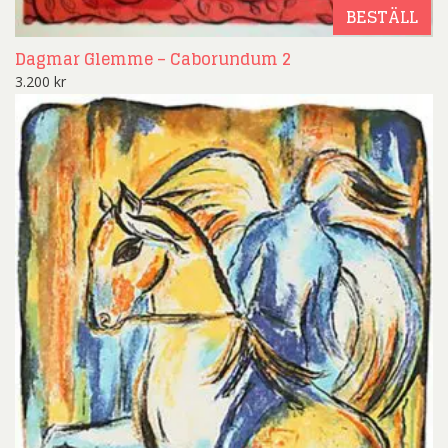
BESTÄLL
Dagmar Glemme – Caborundum 2
3.200
kr