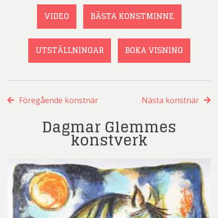
VIDEO
BÄSTA KONSTMINNE
UTSTÄLLNINGAR
BOKA VISNING
Föregående konstnär
Nästa konstnär
Dagmar Glemmes
konstverk