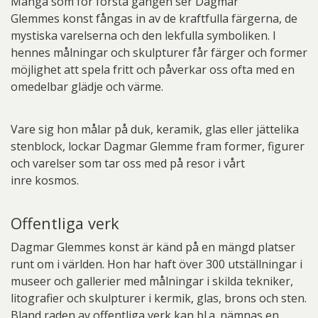
Många som för första gången ser Dagmar
Glemmes konst fångas in av de kraftfulla färgerna, de
mystiska varelserna och den lekfulla symboliken. I
hennes målningar och skulpturer får färger och former
möjlighet att spela fritt och påverkar oss ofta med en
omedelbar glädje och värme.
Vare sig hon målar på duk, keramik, glas eller jättelika
stenblock, lockar Dagmar Glemme fram former, figurer
och varelser som tar oss med på resor i vårt
inre kosmos.
Offentliga verk
Dagmar Glemmes konst är känd på en mängd platser
runt om i världen. Hon har haft över 300 utställningar i
museer och gallerier med målningar i skilda tekniker,
litografier och skulpturer i kermik, glas, brons och sten.
Bland raden av offentliga verk kan bl.a. nämnas en