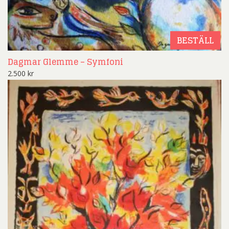
BESTÄLL
Dagmar Glemme – Symfoni
2.500
kr