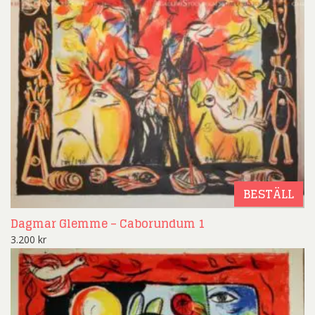
BESTÄLL
Dagmar Glemme – Caborundum 1
3.200
kr