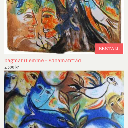
BESTÄLL
Dagmar Glemme – Schamanträd
2.500
kr