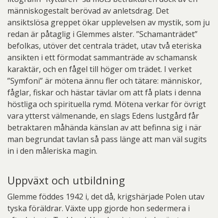
människogestalt berövad av anletsdrag. Det
ansiktslösa greppet ökar upplevelsen av mystik, som ju
redan är påtaglig i Glemmes alster. ”Schamanträdet”
befolkas, utöver det centrala trädet, utav två eteriska
ansikten i ett förmodat sammanträde av schamansk
karaktär, och en fågel till höger om trädet. I verket
”Symfoni” är mötena ännu fler och tätare: människor,
fåglar, fiskar och hästar tävlar om att få plats i denna
höstliga och spirituella rymd. Mötena verkar för övrigt
vara ytterst välmenande, en slags Edens lustgård får
betraktaren måhända känslan av att befinna sig i när
man begrundat tavlan så pass länge att man väl sugits
in i den måleriska magin.
Uppväxt och utbildning
Glemme föddes 1942 i, det då, krigshärjade Polen utav
tyska föräldrar. Växte upp gjorde hon sedermera i