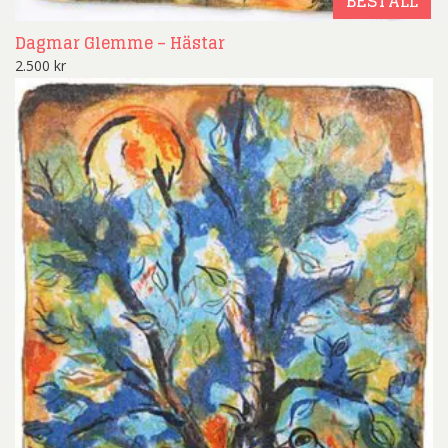
BESTÄLL
Dagmar Glemme – Hästar
2.500
kr