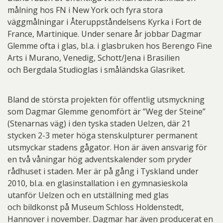
målning hos FN i New York och fyra stora
väggmålningar i Återuppståndelsens Kyrka i Fort de
France, Martinique. Under senare år jobbar Dagmar
Glemme ofta i glas, bl.a. i glasbruken hos Berengo Fine
Arts i Murano, Venedig, Schott/Jena i Brasilien
och Bergdala Studioglas i småländska Glasriket.
Bland de största projekten för offentlig utsmyckning
som Dagmar Glemme genomfört är ”Weg der Steine”
(Stenarnas väg) i den tyska staden Uelzen, där 21
stycken 2-3 meter höga stenskulpturer permanent
utsmyckar stadens gågator. Hon är även ansvarig för
en två våningar hög adventskalender som pryder
rådhuset i staden. Mer är på gång i Tyskland under
2010, bl.a. en glasinstallation i en gymnasieskola
utanför Uelzen och en utställning med glas
och bildkonst på Museum Schloss Holdenstedt,
Hannover i november. Dagmar har även producerat en