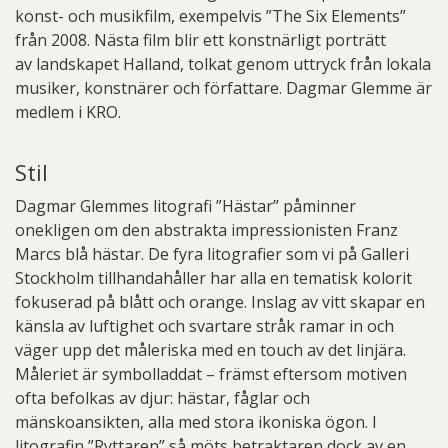
konst- och musikfilm, exempelvis ”The Six Elements”
från 2008. Nästa film blir ett konstnärligt porträtt
av landskapet Halland, tolkat genom uttryck från lokala
musiker, konstnärer och författare. Dagmar Glemme är
medlem i KRO.
Stil
Dagmar Glemmes litografi ”Hästar” påminner
onekligen om den abstrakta impressionisten Franz
Marcs blå hästar. De fyra litografier som vi på Galleri
Stockholm tillhandahåller har alla en tematisk kolorit
fokuserad på blått och orange. Inslag av vitt skapar en
känsla av luftighet och svartare stråk ramar in och
väger upp det måleriska med en touch av det linjära.
Måleriet är symbolladdat – främst eftersom motiven
ofta befolkas av djur: hästar, fåglar och
mänskoansikten, alla med stora ikoniska ögon. I
litografin ”Ryttaren” så möts betraktaren dock av en