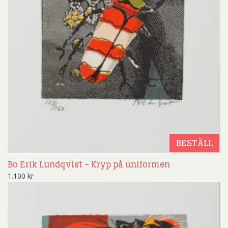
BESTÄLL
Bo Erik Lundqvist – Kryp på uniformen
1.100
kr