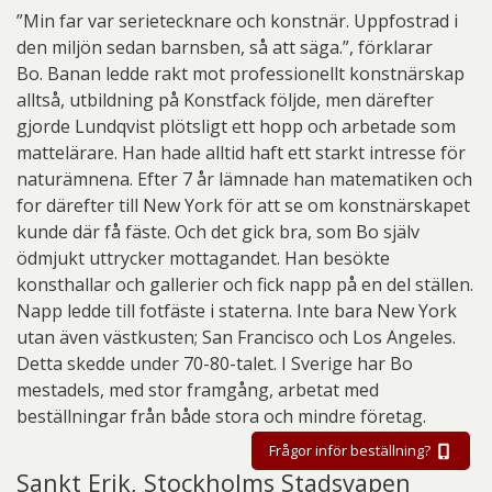
”Min far var serietecknare och konstnär. Uppfostrad i
den miljön sedan barnsben, så att säga.”, förklarar
Bo. Banan ledde rakt mot professionellt konstnärskap
alltså, utbildning på Konstfack följde, men därefter
gjorde Lundqvist plötsligt ett hopp och arbetade som
mattelärare. Han hade alltid haft ett starkt intresse för
naturämnena. Efter 7 år lämnade han matematiken och
for därefter till New York för att se om konstnärskapet
kunde där få fäste. Och det gick bra, som Bo själv
ödmjukt uttrycker mottagandet. Han besökte
konsthallar och gallerier och fick napp på en del ställen.
Napp ledde till fotfäste i staterna. Inte bara New York
utan även västkusten; San Francisco och Los Angeles.
Detta skedde under 70-80-talet. I Sverige har Bo
mestadels, med stor framgång, arbetat med
beställningar från både stora och mindre företag.
Frågor inför beställning?
Sankt Erik, Stockholms Stadsvapen