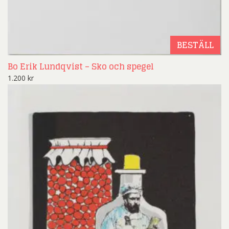
BESTÄLL
Bo Erik Lundqvist – Sko och spegel
1.200
kr