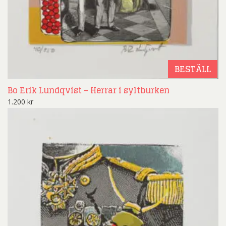
BESTÄLL
Bo Erik Lundqvist – Herrar i syltburken
1.200
kr