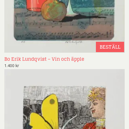
BESTÄLL
Bo Erik Lundqvist – Vin och äpple
1.400
kr